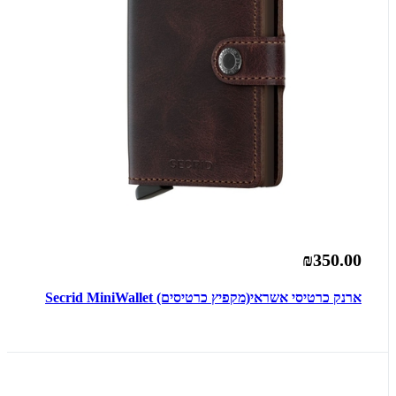
₪350.00
ארנק כרטיסי אשראי(מקפיץ כרטיסים) Secrid MiniWallet