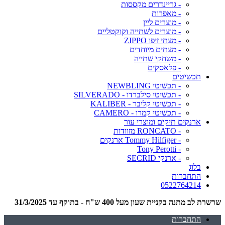
- גריינדרים מקססות
- מאפרות
- מוצרים ליין
- מוצרים לשתייה וקוקטליים
- מצתי זיפו ZIPPO
- מצתים מיוחדים
- משחקי שתייה
- פלאסקים
תכשיטים
- תכשיטי NEWBLING
- תכשיטי סילברדו - SILVERADO
- תכשיטי קליבר - KALIBER
- תכשיטי קמרו - CAMERO
ארנקים תיקים ומוצרי עור
- RONCATO מזוודות
- Tommy Hilfiger ארנקים
- Tony Perotti
- ארנקי SECRID
בלוג
התחברות
0522764214
שרשרת לב מתנה בקניית שעון מעל 400 ש"ח - בתוקף עד 31/3/2025
התחברות