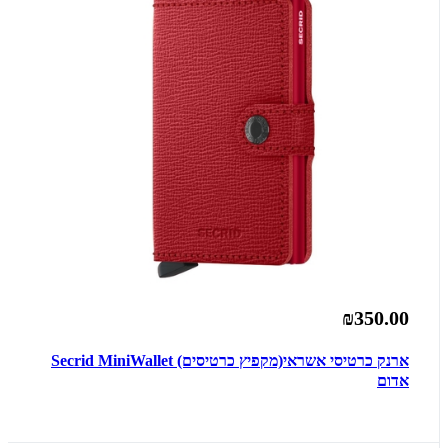
₪350.00
ארנק כרטיסי אשראי(מקפיץ כרטיסים) Secrid MiniWallet
אדום