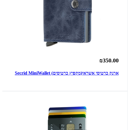
₪350.00
ארנק כרטיסי אשראי(מקפיץ כרטיסים) Secrid MiniWallet