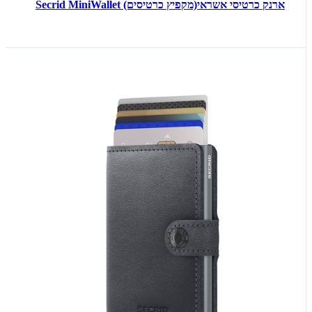
ארנק כרטיסי אשראי(מקפיץ כרטיסים) Secrid MiniWallet