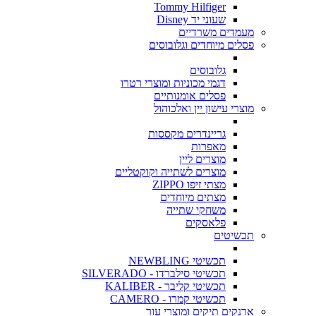
Tommy Hilfiger
שעוני יד Disney
מעמדים משרדיים
פסלים מיוחדים וגלובוסים
גלובוסים
דגמי מכוניות ומוצרי רטרו
פסלים אומנותיים
מוצרי עישון יין ואלכוהול
גריינדרים מקססות
מאפרות
מוצרים ליין
מוצרים לשתייה וקוקטליים
מצתי זיפו ZIPPO
מצתים מיוחדים
משחקי שתייה
פלאסקים
תכשיטים
תכשיטי NEWBLING
תכשיטי סילברדו - SILVERADO
תכשיטי קליבר - KALIBER
תכשיטי קמרו - CAMERO
ארנקים תיקים ומוצרי עור