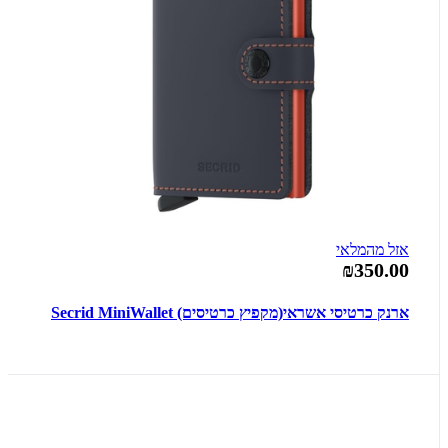
אזל מהמלאי
₪350.00
ארנק כרטיסי אשראי(מקפיץ כרטיסים) Secrid MiniWallet