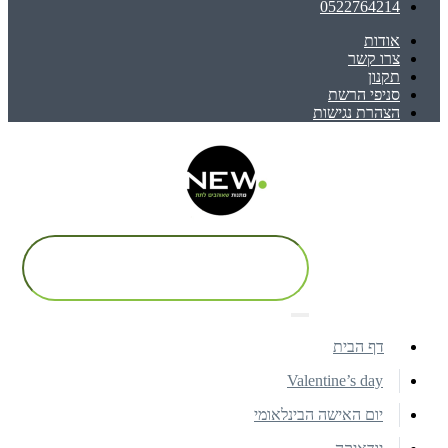
0522764214
אודות
צרו קשר
תקנון
סניפי הרשת
הצהרת נגישות
דף הבית
Valentine’s day
יום האישה הבינלאומי