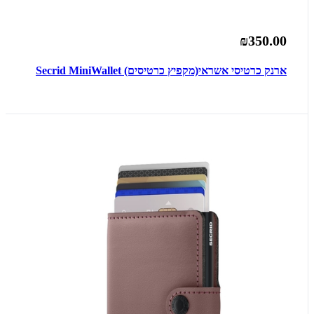
₪350.00
ארנק כרטיסי אשראי(מקפיץ כרטיסים) Secrid MiniWallet