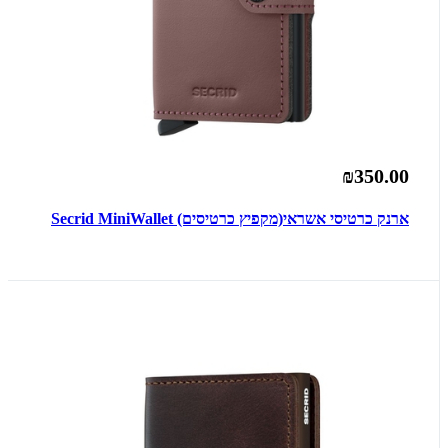
₪350.00
ארנק כרטיסי אשראי(מקפיץ כרטיסים) Secrid MiniWallet