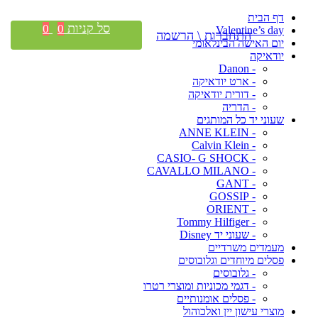
דף הבית
סל קניות
0
0
Valentine’s day
התחברות \ הרשמה
יום האישה הבינלאומי
יודאיקה
- Danon
- ארט יודאיקה
- דורית יודאיקה
- הדריה
שעוני יד כל המותגים
- ANNE KLEIN
- Calvin Klein
- CASIO- G SHOCK
- CAVALLO MILANO
- GANT
- GOSSIP
- ORIENT
- Tommy Hilfiger
- שעוני יד Disney
מעמדים משרדיים
פסלים מיוחדים וגלובוסים
- גלובוסים
- דגמי מכוניות ומוצרי רטרו
- פסלים אומנותיים
מוצרי עישון יין ואלכוהול