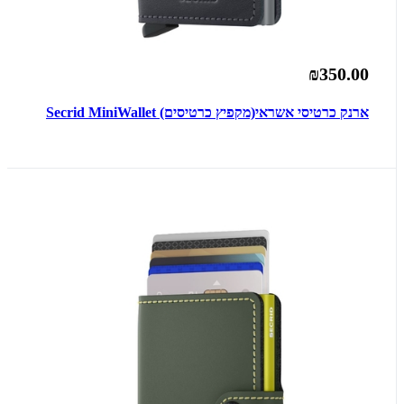
₪350.00
ארנק כרטיסי אשראי(מקפיץ כרטיסים) Secrid MiniWallet