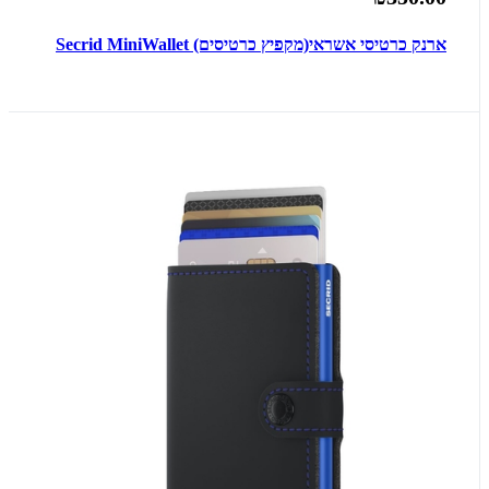
ארנק כרטיסי אשראי(מקפיץ כרטיסים) Secrid MiniWallet