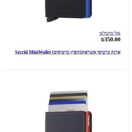
אזל מהמלאי
₪350.00
ארנק כרטיסי אשראי(מקפיץ כרטיסים) Secrid MiniWallet