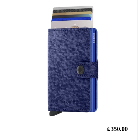
₪350.00