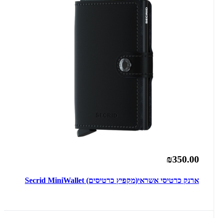
₪350.00
ארנק כרטיסי אשראי(מקפיץ כרטיסים) Secrid MiniWallet