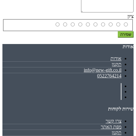
ציון
שמירה
אודות
אודות
תקנון
info@new-gift.co.il
0522764214
שירות לקוחות
צרו קשר
מפת האתר
תקנון