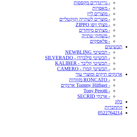
- גריינדרים מקססות
- מאפרות
- מוצרים ליין
- מוצרים לשתייה וקוקטליים
- מצתי זיפו ZIPPO
- מצתים מיוחדים
- משחקי שתייה
- פלאסקים
תכשיטים
- תכשיטי NEWBLING
- תכשיטי סילברדו - SILVERADO
- תכשיטי קליבר - KALIBER
- תכשיטי קמרו - CAMERO
ארנקים תיקים ומוצרי עור
- RONCATO מזוודות
- Tommy Hilfiger ארנקים
- Tony Perotti
- ארנקי SECRID
בלוג
התחברות
0522764214