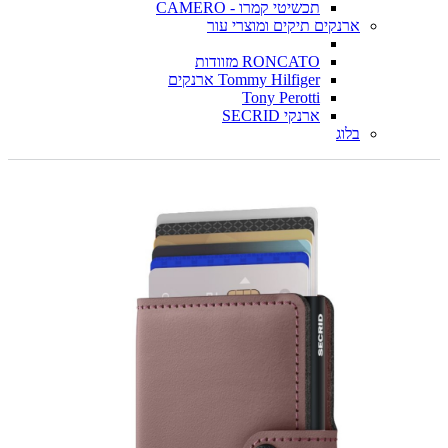
תכשיטי קמרו - CAMERO
ארנקים תיקים ומוצרי עור
RONCATO מזוודות
Tommy Hilfiger ארנקים
Tony Perotti
ארנקי SECRID
בלוג