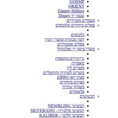
GOSSIP
ORIENT
Tommy Hilfiger
שעוני יד Disney
מעמדים משרדיים
פסלים מיוחדים וגלובוסים
גלובוסים
דגמי מכוניות ומוצרי רטרו
פסלים אומנותיים
מוצרי עישון יין ואלכוהול
גריינדרים מקססות
מאפרות
מוצרים ליין
מוצרים לשתייה וקוקטליים
מצתי זיפו ZIPPO
מצתים מיוחדים
משחקי שתייה
פלאסקים
תכשיטים
תכשיטי NEWBLING
תכשיטי סילברדו - SILVERADO
תכשיטי קליבר - KALIBER