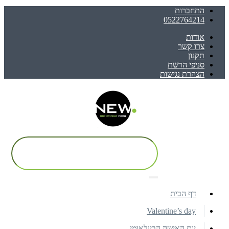
התחברות
0522764214
אודות
צרו קשר
תקנון
סניפי הרשת
הצהרת נגישות
דף הבית
Valentine’s day
יום האישה הבינלאומי