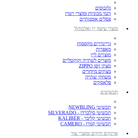
גלובוסים
דגמי מכוניות ומוצרי רטרו
פסלים אומנותיים
מוצרי עישון יין ואלכוהול
גריינדרים מקססות
מאפרות
מוצרים ליין
מוצרים לשתייה וקוקטליים
מצתי זיפו ZIPPO
מצתים מיוחדים
משחקי שתייה
פלאסקים
תכשיטים
תכשיטי NEWBLING
תכשיטי סילברדו - SILVERADO
תכשיטי קליבר - KALIBER
תכשיטי קמרו - CAMERO
ארנקים תיקים ומוצרי עור