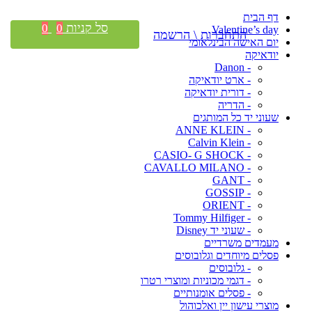
דף הבית
סל קניות
0
0
Valentine’s day
התחברות \ הרשמה
יום האישה הבינלאומי
יודאיקה
- Danon
- ארט יודאיקה
- דורית יודאיקה
- הדריה
שעוני יד כל המותגים
- ANNE KLEIN
- Calvin Klein
- CASIO- G SHOCK
- CAVALLO MILANO
- GANT
- GOSSIP
- ORIENT
- Tommy Hilfiger
- שעוני יד Disney
מעמדים משרדיים
פסלים מיוחדים וגלובוסים
- גלובוסים
- דגמי מכוניות ומוצרי רטרו
- פסלים אומנותיים
מוצרי עישון יין ואלכוהול