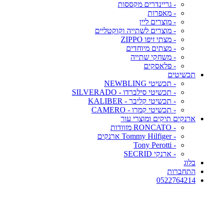
- גריינדרים מקססות
- מאפרות
- מוצרים ליין
- מוצרים לשתייה וקוקטליים
- מצתי זיפו ZIPPO
- מצתים מיוחדים
- משחקי שתייה
- פלאסקים
תכשיטים
- תכשיטי NEWBLING
- תכשיטי סילברדו - SILVERADO
- תכשיטי קליבר - KALIBER
- תכשיטי קמרו - CAMERO
ארנקים תיקים ומוצרי עור
- RONCATO מזוודות
- Tommy Hilfiger ארנקים
- Tony Perotti
- ארנקי SECRID
בלוג
התחברות
0522764214