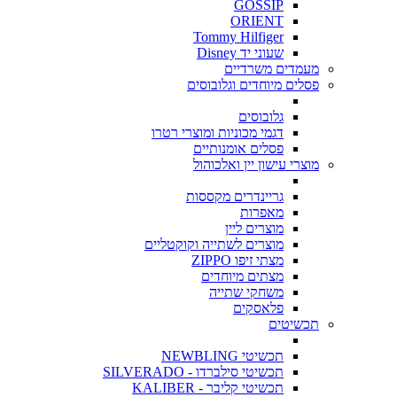
GOSSIP
ORIENT
Tommy Hilfiger
שעוני יד Disney
מעמדים משרדיים
פסלים מיוחדים וגלובוסים
גלובוסים
דגמי מכוניות ומוצרי רטרו
פסלים אומנותיים
מוצרי עישון יין ואלכוהול
גריינדרים מקססות
מאפרות
מוצרים ליין
מוצרים לשתייה וקוקטליים
מצתי זיפו ZIPPO
מצתים מיוחדים
משחקי שתייה
פלאסקים
תכשיטים
תכשיטי NEWBLING
תכשיטי סילברדו - SILVERADO
תכשיטי קליבר - KALIBER