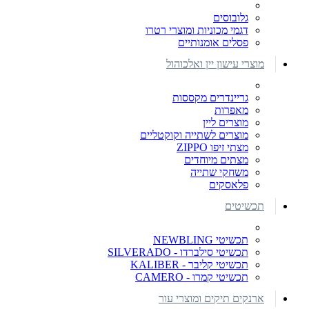
גלובוסים
דגמי מכוניות ומוצרי רטרו
פסלים אומנותיים
מוצרי עישון יין ואלכוהול
גריינדרים מקססות
מאפרות
מוצרים ליין
מוצרים לשתייה וקוקטליים
מצתי זיפו ZIPPO
מצתים מיוחדים
משחקי שתייה
פלאסקים
תכשיטים
תכשיטי NEWBLING
תכשיטי סילברדו - SILVERADO
תכשיטי קליבר - KALIBER
תכשיטי קמרו - CAMERO
ארנקים תיקים ומוצרי עור