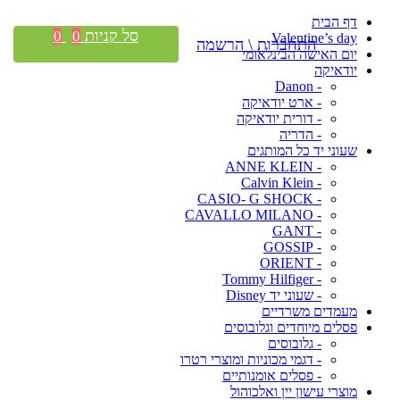
דף הבית
סל קניות
0
0
Valentine’s day
התחברות \ הרשמה
יום האישה הבינלאומי
יודאיקה
- Danon
- ארט יודאיקה
- דורית יודאיקה
- הדריה
שעוני יד כל המותגים
- ANNE KLEIN
- Calvin Klein
- CASIO- G SHOCK
- CAVALLO MILANO
- GANT
- GOSSIP
- ORIENT
- Tommy Hilfiger
- שעוני יד Disney
מעמדים משרדיים
פסלים מיוחדים וגלובוסים
- גלובוסים
- דגמי מכוניות ומוצרי רטרו
- פסלים אומנותיים
מוצרי עישון יין ואלכוהול