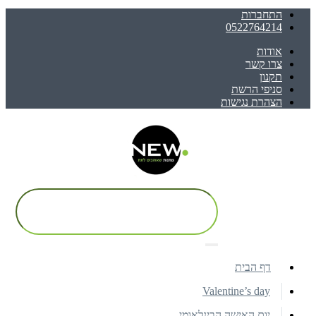
התחברות
0522764214
אודות
צרו קשר
תקנון
סניפי הרשת
הצהרת נגישות
דף הבית
Valentine’s day
יום האישה הבינלאומי