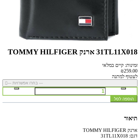
31TL11X018 ארנק TOMMY HILFIGER
זמינות: קיים במלאי
₪259.00
לעטוף למתנה
--- בחרו אפשרויות ---
הוספה לסל
תיאור
ארנק TOMMY HILFIGER
דגם: 31TL11X018