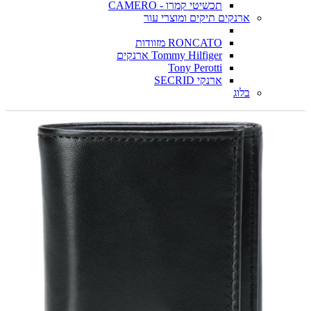
תכשיטי קמרו - CAMERO
ארנקים תיקים ומוצרי עור
RONCATO מזוודות
Tommy Hilfiger ארנקים
Tony Perotti
ארנקי SECRID
בלוג