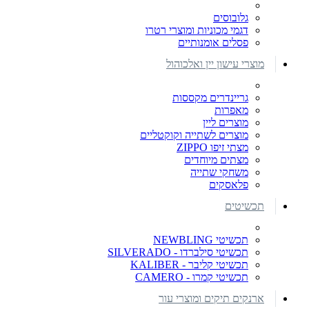
גלובוסים
דגמי מכוניות ומוצרי רטרו
פסלים אומנותיים
מוצרי עישון יין ואלכוהול
גריינדרים מקססות
מאפרות
מוצרים ליין
מוצרים לשתייה וקוקטליים
מצתי זיפו ZIPPO
מצתים מיוחדים
משחקי שתייה
פלאסקים
תכשיטים
תכשיטי NEWBLING
תכשיטי סילברדו - SILVERADO
תכשיטי קליבר - KALIBER
תכשיטי קמרו - CAMERO
ארנקים תיקים ומוצרי עור