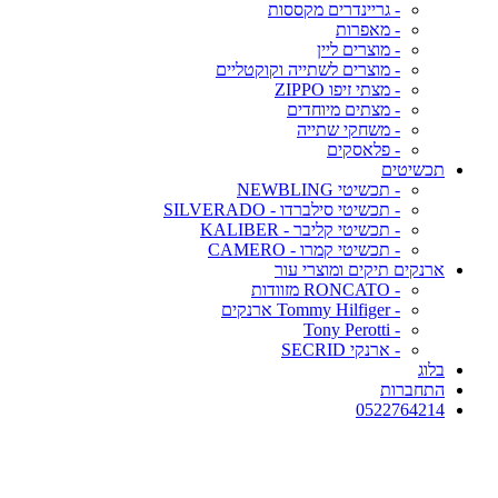
- גריינדרים מקססות
- מאפרות
- מוצרים ליין
- מוצרים לשתייה וקוקטליים
- מצתי זיפו ZIPPO
- מצתים מיוחדים
- משחקי שתייה
- פלאסקים
תכשיטים
- תכשיטי NEWBLING
- תכשיטי סילברדו - SILVERADO
- תכשיטי קליבר - KALIBER
- תכשיטי קמרו - CAMERO
ארנקים תיקים ומוצרי עור
- RONCATO מזוודות
- Tommy Hilfiger ארנקים
- Tony Perotti
- ארנקי SECRID
בלוג
התחברות
0522764214