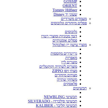
GOSSIP
ORIENT
Tommy Hilfiger
שעוני יד Disney
מעמדים משרדיים
פסלים מיוחדים וגלובוסים
גלובוסים
דגמי מכוניות ומוצרי רטרו
פסלים אומנותיים
מוצרי עישון יין ואלכוהול
גריינדרים מקססות
מאפרות
מוצרים ליין
מוצרים לשתייה וקוקטליים
מצתי זיפו ZIPPO
מצתים מיוחדים
משחקי שתייה
פלאסקים
תכשיטים
תכשיטי NEWBLING
תכשיטי סילברדו - SILVERADO
תכשיטי קליבר - KALIBER