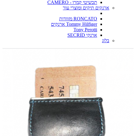
תכשיטי קמרו - CAMERO
ארנקים תיקים ומוצרי עור
RONCATO מזוודות
Tommy Hilfiger ארנקים
Tony Perotti
ארנקי SECRID
בלוג