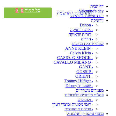
דף הבית
סל קניות
0
0
Valentine’s day
התחברות \ הרשמה
יום האישה הבינלאומי
יודאיקה
- Danon
- ארט יודאיקה
- דורית יודאיקה
- הדריה
שעוני יד כל המותגים
- ANNE KLEIN
- Calvin Klein
- CASIO- G SHOCK
- CAVALLO MILANO
- GANT
- GOSSIP
- ORIENT
- Tommy Hilfiger
- שעוני יד Disney
מעמדים משרדיים
פסלים מיוחדים וגלובוסים
- גלובוסים
- דגמי מכוניות ומוצרי רטרו
- פסלים אומנותיים
מוצרי עישון יין ואלכוהול