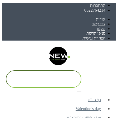
התחברות
0522764214
אודות
צרו קשר
תקנון
סניפי הרשת
הצהרת נגישות
דף הבית
Valentine’s day
יום האישה הבינלאומי