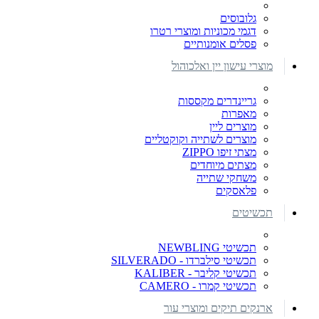
גלובוסים
דגמי מכוניות ומוצרי רטרו
פסלים אומנותיים
מוצרי עישון יין ואלכוהול
גריינדרים מקססות
מאפרות
מוצרים ליין
מוצרים לשתייה וקוקטליים
מצתי זיפו ZIPPO
מצתים מיוחדים
משחקי שתייה
פלאסקים
תכשיטים
תכשיטי NEWBLING
תכשיטי סילברדו - SILVERADO
תכשיטי קליבר - KALIBER
תכשיטי קמרו - CAMERO
ארנקים תיקים ומוצרי עור