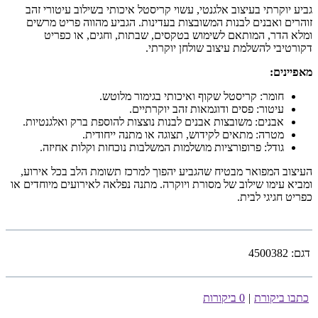
גביע יוקרתי בעיצוב אלגנטי, עשוי קריסטל איכותי בשילוב עיטורי זהב
זוהרים ואבנים לבנות המשובצות בעדינות. הגביע מהווה פריט מרשים
ומלא הדר, המותאם לשימוש בטקסים, שבתות, וחגים, או כפריט
דקורטיבי להשלמת עיצוב שולחן יוקרתי.
מאפיינים:
חומר: קריסטל שקוף ואיכותי בגימור מלוטש.
עיטור: פסים ודוגמאות זהב יוקרתיים.
אבנים: משובצות אבנים לבנות נוצצות להוספת ברק ואלגנטיות.
מטרה: מתאים לקידוש, תצוגה או מתנה ייחודית.
גודל: פרופורציות מושלמות המשלבות נוכחות וקלות אחיזה.
העיצוב המפואר מבטיח שהגביע יהפוך למרכז תשומת הלב בכל אירוע,
ומביא עימו שילוב של מסורת ויוקרה. מתנה נפלאה לאירועים מיוחדים או
כפריט חגיגי לבית.
דגם:
4500382
כתבו ביקורת
|
0 ביקורות