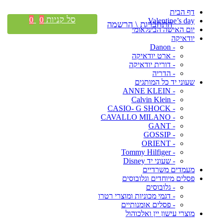
דף הבית
סל קניות
0
0
Valentine’s day
התחברות \ הרשמה
יום האישה הבינלאומי
יודאיקה
- Danon
- ארט יודאיקה
- דורית יודאיקה
- הדריה
שעוני יד כל המותגים
- ANNE KLEIN
- Calvin Klein
- CASIO- G SHOCK
- CAVALLO MILANO
- GANT
- GOSSIP
- ORIENT
- Tommy Hilfiger
- שעוני יד Disney
מעמדים משרדיים
פסלים מיוחדים וגלובוסים
- גלובוסים
- דגמי מכוניות ומוצרי רטרו
- פסלים אומנותיים
מוצרי עישון יין ואלכוהול