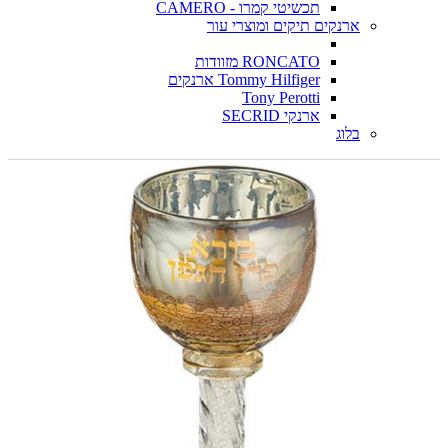
תכשיטי קמרו - CAMERO
ארנקים תיקים ומוצרי עור
RONCATO מזוודות
Tommy Hilfiger ארנקים
Tony Perotti
ארנקי SECRID
בלוג