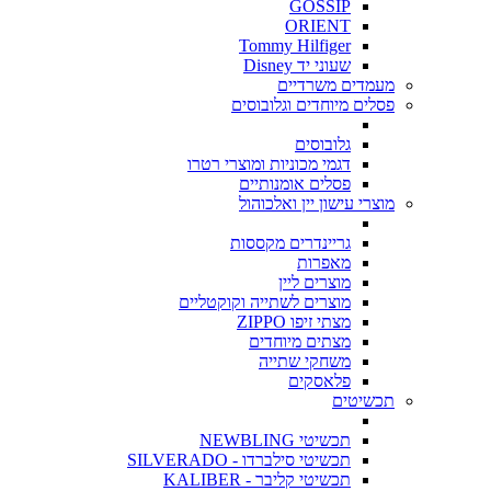
GOSSIP
ORIENT
Tommy Hilfiger
שעוני יד Disney
מעמדים משרדיים
פסלים מיוחדים וגלובוסים
גלובוסים
דגמי מכוניות ומוצרי רטרו
פסלים אומנותיים
מוצרי עישון יין ואלכוהול
גריינדרים מקססות
מאפרות
מוצרים ליין
מוצרים לשתייה וקוקטליים
מצתי זיפו ZIPPO
מצתים מיוחדים
משחקי שתייה
פלאסקים
תכשיטים
תכשיטי NEWBLING
תכשיטי סילברדו - SILVERADO
תכשיטי קליבר - KALIBER