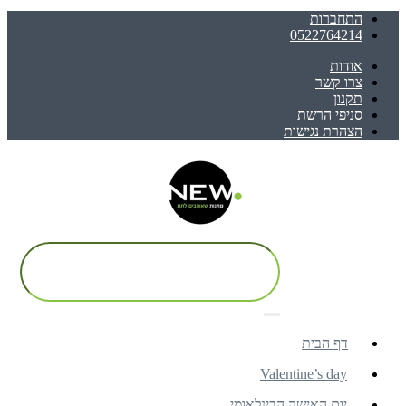
התחברות
0522764214
אודות
צרו קשר
תקנון
סניפי הרשת
הצהרת נגישות
דף הבית
Valentine’s day
יום האישה הבינלאומי