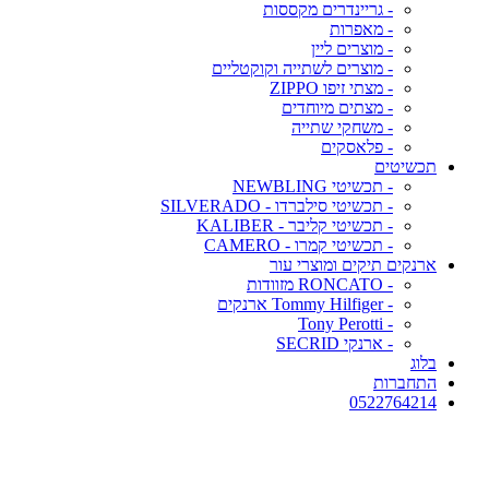
- גריינדרים מקססות
- מאפרות
- מוצרים ליין
- מוצרים לשתייה וקוקטליים
- מצתי זיפו ZIPPO
- מצתים מיוחדים
- משחקי שתייה
- פלאסקים
תכשיטים
- תכשיטי NEWBLING
- תכשיטי סילברדו - SILVERADO
- תכשיטי קליבר - KALIBER
- תכשיטי קמרו - CAMERO
ארנקים תיקים ומוצרי עור
- RONCATO מזוודות
- Tommy Hilfiger ארנקים
- Tony Perotti
- ארנקי SECRID
בלוג
התחברות
0522764214