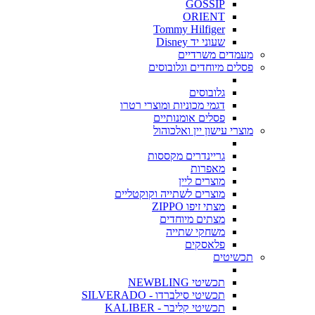
GOSSIP
ORIENT
Tommy Hilfiger
שעוני יד Disney
מעמדים משרדיים
פסלים מיוחדים וגלובוסים
גלובוסים
דגמי מכוניות ומוצרי רטרו
פסלים אומנותיים
מוצרי עישון יין ואלכוהול
גריינדרים מקססות
מאפרות
מוצרים ליין
מוצרים לשתייה וקוקטליים
מצתי זיפו ZIPPO
מצתים מיוחדים
משחקי שתייה
פלאסקים
תכשיטים
תכשיטי NEWBLING
תכשיטי סילברדו - SILVERADO
תכשיטי קליבר - KALIBER