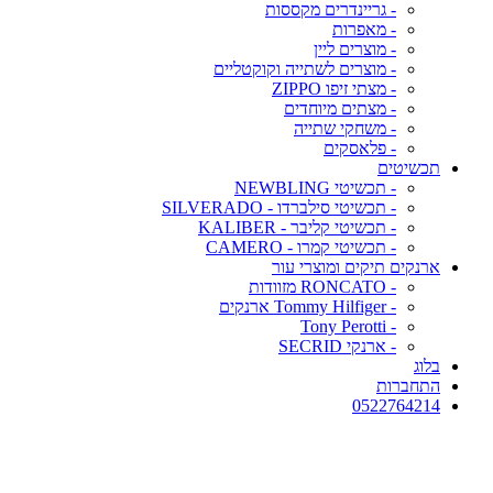
- גריינדרים מקססות
- מאפרות
- מוצרים ליין
- מוצרים לשתייה וקוקטליים
- מצתי זיפו ZIPPO
- מצתים מיוחדים
- משחקי שתייה
- פלאסקים
תכשיטים
- תכשיטי NEWBLING
- תכשיטי סילברדו - SILVERADO
- תכשיטי קליבר - KALIBER
- תכשיטי קמרו - CAMERO
ארנקים תיקים ומוצרי עור
- RONCATO מזוודות
- Tommy Hilfiger ארנקים
- Tony Perotti
- ארנקי SECRID
בלוג
התחברות
0522764214