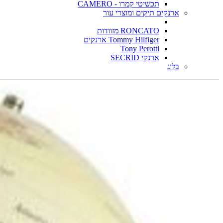
תכשיטי קמרו - CAMERO
ארנקים תיקים ומוצרי עור
RONCATO מזוודות
Tommy Hilfiger ארנקים
Tony Perotti
ארנקי SECRID
בלוג