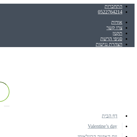
התחברות
0522764214
אודות
צרו קשר
תקנון
סניפי הרשת
הצהרת נגישות
דף הבית
Valentine’s day
יום האישה הבינלאומי