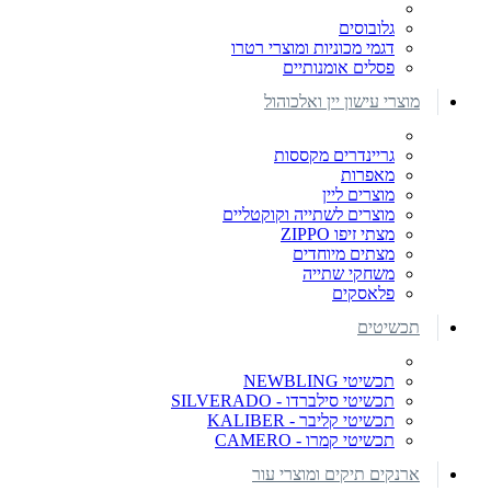
גלובוסים
דגמי מכוניות ומוצרי רטרו
פסלים אומנותיים
מוצרי עישון יין ואלכוהול
גריינדרים מקססות
מאפרות
מוצרים ליין
מוצרים לשתייה וקוקטליים
מצתי זיפו ZIPPO
מצתים מיוחדים
משחקי שתייה
פלאסקים
תכשיטים
תכשיטי NEWBLING
תכשיטי סילברדו - SILVERADO
תכשיטי קליבר - KALIBER
תכשיטי קמרו - CAMERO
ארנקים תיקים ומוצרי עור