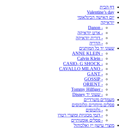
דף הבית
Valentine’s day
יום האישה הבינלאומי
יודאיקה
- Danon
- ארט יודאיקה
- דורית יודאיקה
- הדריה
שעוני יד כל המותגים
- ANNE KLEIN
- Calvin Klein
- CASIO- G SHOCK
- CAVALLO MILANO
- GANT
- GOSSIP
- ORIENT
- Tommy Hilfiger
- שעוני יד Disney
מעמדים משרדיים
פסלים מיוחדים וגלובוסים
- גלובוסים
- דגמי מכוניות ומוצרי רטרו
- פסלים אומנותיים
מוצרי עישון יין ואלכוהול