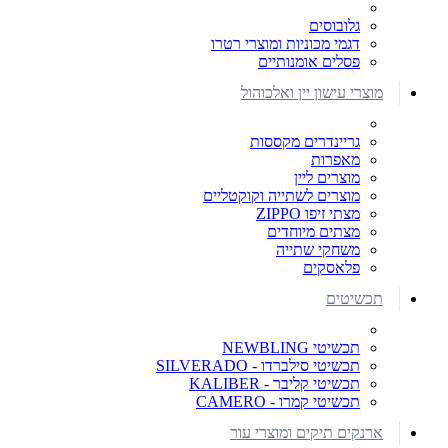
גלובוסים
דגמי מכוניות ומוצרי רטרו
פסלים אומנותיים
מוצרי עישון יין ואלכוהול
גריינדרים מקססות
מאפרות
מוצרים ליין
מוצרים לשתייה וקוקטליים
מצתי זיפו ZIPPO
מצתים מיוחדים
משחקי שתייה
פלאסקים
תכשיטים
תכשיטי NEWBLING
תכשיטי סילברדו - SILVERADO
תכשיטי קליבר - KALIBER
תכשיטי קמרו - CAMERO
ארנקים תיקים ומוצרי עור