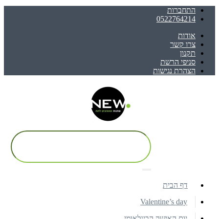
התחברות
0522764214
אודות
צרו קשר
תקנון
סניפי הרשת
הצהרת נגישות
דף הבית
Valentine’s day
יום האישה הבינלאומי