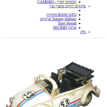
תכשיטי קמרו - CAMERO
ארנקים תיקים ומוצרי עור
RONCATO מזוודות
Tommy Hilfiger ארנקים
Tony Perotti
ארנקי SECRID
בלוג