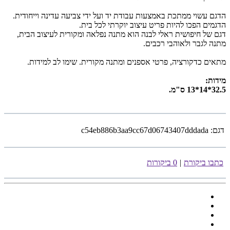
הדגם עשוי ממתכת באמצעות עבודת יד ועל ידי צביעה עדינה וייחודית.
הדגמים הפכו להיות פריט עיצוב יוקרתי לכל בית.
דגם של חיפושית ראלי לבנה הוא מתנה נפלאה ומקורית לעיצוב הבית,
מתנה לגבר ולאוהבי רכבים.
מתאים כדקורציה, פרטי אספנים ומתנה מקורית. שימו לב למידות.
מידות:
32.5*14*13 ס"מ.
דגם:
c54eb886b3aa9cc67d06743407dddada
כתבו ביקורת
|
0 ביקורות