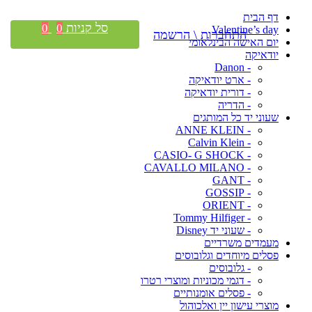
דף הבית
סל קניות
0
0
Valentine’s day
התחברות \ הרשמה
יום האישה הבינלאומי
יודאיקה
- Danon
- ארט יודאיקה
- דורית יודאיקה
- הדריה
שעוני יד כל המותגים
- ANNE KLEIN
- Calvin Klein
- CASIO- G SHOCK
- CAVALLO MILANO
- GANT
- GOSSIP
- ORIENT
- Tommy Hilfiger
- שעוני יד Disney
מעמדים משרדיים
פסלים מיוחדים וגלובוסים
- גלובוסים
- דגמי מכוניות ומוצרי רטרו
- פסלים אומנותיים
מוצרי עישון יין ואלכוהול