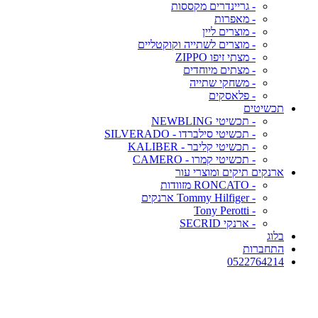
- גריינדרים מקססות
- מאפרות
- מוצרים ליין
- מוצרים לשתייה וקוקטליים
- מצתי זיפו ZIPPO
- מצתים מיוחדים
- משחקי שתייה
- פלאסקים
תכשיטים
- תכשיטי NEWBLING
- תכשיטי סילברדו - SILVERADO
- תכשיטי קליבר - KALIBER
- תכשיטי קמרו - CAMERO
ארנקים תיקים ומוצרי עור
- RONCATO מזוודות
- Tommy Hilfiger ארנקים
- Tony Perotti
- ארנקי SECRID
בלוג
התחברות
0522764214