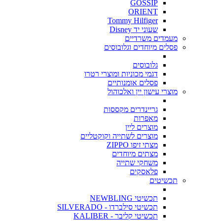
GOSSIP
ORIENT
Tommy Hilfiger
שעוני יד Disney
מעמדים משרדיים
פסלים מיוחדים וגלובוסים
גלובוסים
דגמי מכוניות ומוצרי רטרו
פסלים אומנותיים
מוצרי עישון יין ואלכוהול
גריינדרים מקססות
מאפרות
מוצרים ליין
מוצרים לשתייה וקוקטליים
מצתי זיפו ZIPPO
מצתים מיוחדים
משחקי שתייה
פלאסקים
תכשיטים
תכשיטי NEWBLING
תכשיטי סילברדו - SILVERADO
תכשיטי קליבר - KALIBER