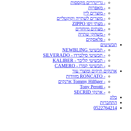
- גריינדרים מקססות
- מאפרות
- מוצרים ליין
- מוצרים לשתייה וקוקטליים
- מצתי זיפו ZIPPO
- מצתים מיוחדים
- משחקי שתייה
- פלאסקים
תכשיטים
- תכשיטי NEWBLING
- תכשיטי סילברדו - SILVERADO
- תכשיטי קליבר - KALIBER
- תכשיטי קמרו - CAMERO
ארנקים תיקים ומוצרי עור
- RONCATO מזוודות
- Tommy Hilfiger ארנקים
- Tony Perotti
- ארנקי SECRID
בלוג
התחברות
0522764214