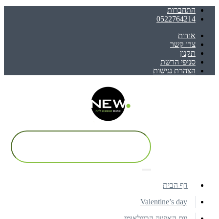
התחברות
0522764214
אודות
צרו קשר
תקנון
סניפי הרשת
הצהרת נגישות
דף הבית
Valentine’s day
יום האישה הבינלאומי