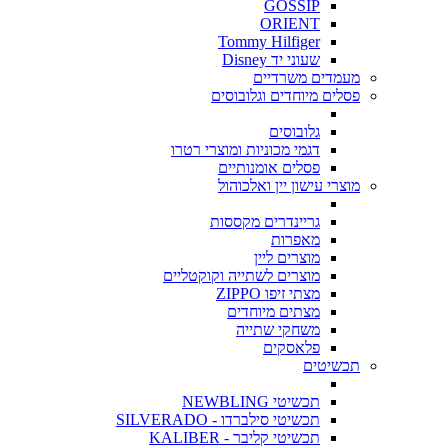
GOSSIP
ORIENT
Tommy Hilfiger
שעוני יד Disney
מעמדים משרדיים
פסלים מיוחדים וגלובוסים
גלובוסים
דגמי מכוניות ומוצרי רטרו
פסלים אומנותיים
מוצרי עישון יין ואלכוהול
גריינדרים מקססות
מאפרות
מוצרים ליין
מוצרים לשתייה וקוקטליים
מצתי זיפו ZIPPO
מצתים מיוחדים
משחקי שתייה
פלאסקים
תכשיטים
תכשיטי NEWBLING
תכשיטי סילברדו - SILVERADO
תכשיטי קליבר - KALIBER