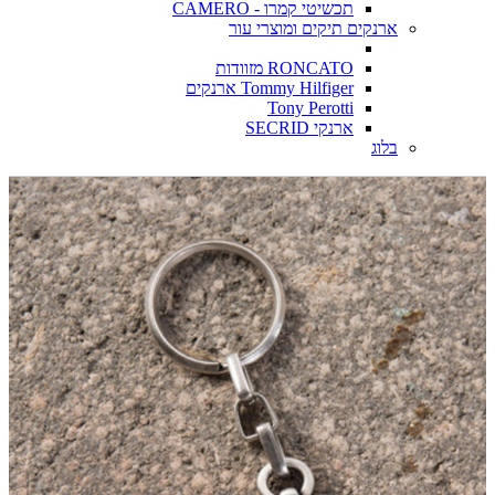
תכשיטי קמרו - CAMERO
ארנקים תיקים ומוצרי עור
RONCATO מזוודות
Tommy Hilfiger ארנקים
Tony Perotti
ארנקי SECRID
בלוג