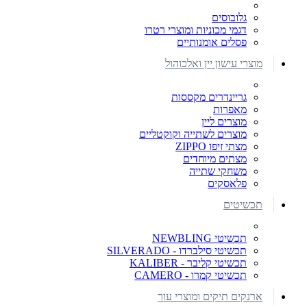
גלובוסים
דגמי מכוניות ומוצרי רטרו
פסלים אומנותיים
מוצרי עישון יין ואלכוהול
גריינדרים מקססות
מאפרות
מוצרים ליין
מוצרים לשתייה וקוקטליים
מצתי זיפו ZIPPO
מצתים מיוחדים
משחקי שתייה
פלאסקים
תכשיטים
תכשיטי NEWBLING
תכשיטי סילברדו - SILVERADO
תכשיטי קליבר - KALIBER
תכשיטי קמרו - CAMERO
ארנקים תיקים ומוצרי עור