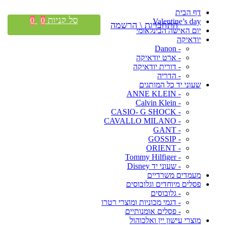
דף הבית
סל קניות
0
0
Valentine’s day
התחברות \ הרשמה
יום האישה הבינלאומי
יודאיקה
- Danon
- ארט יודאיקה
- דורית יודאיקה
- הדריה
שעוני יד כל המותגים
- ANNE KLEIN
- Calvin Klein
- CASIO- G SHOCK
- CAVALLO MILANO
- GANT
- GOSSIP
- ORIENT
- Tommy Hilfiger
- שעוני יד Disney
מעמדים משרדיים
פסלים מיוחדים וגלובוסים
- גלובוסים
- דגמי מכוניות ומוצרי רטרו
- פסלים אומנותיים
מוצרי עישון יין ואלכוהול