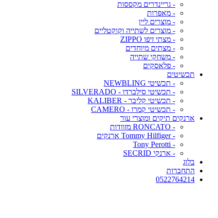
- גריינדרים מקססות
- מאפרות
- מוצרים ליין
- מוצרים לשתייה וקוקטליים
- מצתי זיפו ZIPPO
- מצתים מיוחדים
- משחקי שתייה
- פלאסקים
תכשיטים
- תכשיטי NEWBLING
- תכשיטי סילברדו - SILVERADO
- תכשיטי קליבר - KALIBER
- תכשיטי קמרו - CAMERO
ארנקים תיקים ומוצרי עור
- RONCATO מזוודות
- Tommy Hilfiger ארנקים
- Tony Perotti
- ארנקי SECRID
בלוג
התחברות
0522764214