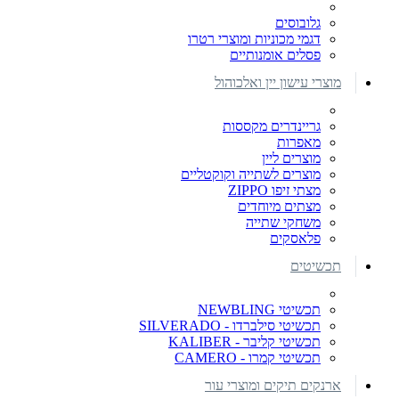
גלובוסים
דגמי מכוניות ומוצרי רטרו
פסלים אומנותיים
מוצרי עישון יין ואלכוהול
גריינדרים מקססות
מאפרות
מוצרים ליין
מוצרים לשתייה וקוקטליים
מצתי זיפו ZIPPO
מצתים מיוחדים
משחקי שתייה
פלאסקים
תכשיטים
תכשיטי NEWBLING
תכשיטי סילברדו - SILVERADO
תכשיטי קליבר - KALIBER
תכשיטי קמרו - CAMERO
ארנקים תיקים ומוצרי עור