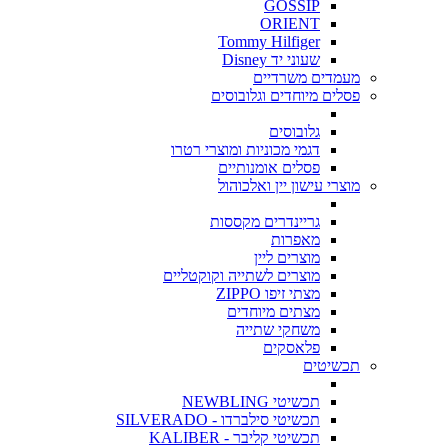
GOSSIP
ORIENT
Tommy Hilfiger
שעוני יד Disney
מעמדים משרדיים
פסלים מיוחדים וגלובוסים
גלובוסים
דגמי מכוניות ומוצרי רטרו
פסלים אומנותיים
מוצרי עישון יין ואלכוהול
גריינדרים מקססות
מאפרות
מוצרים ליין
מוצרים לשתייה וקוקטליים
מצתי זיפו ZIPPO
מצתים מיוחדים
משחקי שתייה
פלאסקים
תכשיטים
תכשיטי NEWBLING
תכשיטי סילברדו - SILVERADO
תכשיטי קליבר - KALIBER