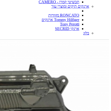
תכשיטי קמרו - CAMERO
ארנקים תיקים ומוצרי עור
RONCATO מזוודות
Tommy Hilfiger ארנקים
Tony Perotti
ארנקי SECRID
בלוג