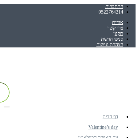
התחברות
0522764214
אודות
צרו קשר
תקנון
סניפי הרשת
הצהרת נגישות
דף הבית
Valentine’s day
יום האישה הבינלאומי