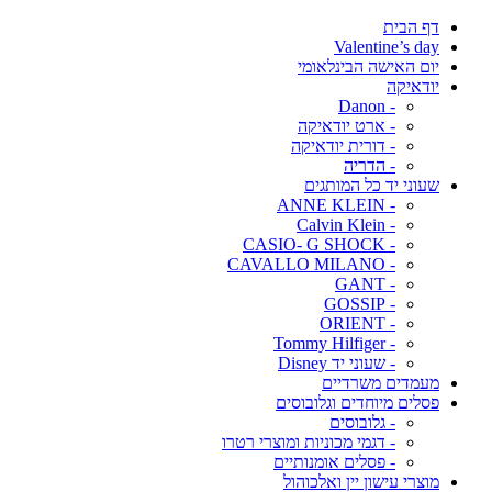
דף הבית
Valentine’s day
יום האישה הבינלאומי
יודאיקה
- Danon
- ארט יודאיקה
- דורית יודאיקה
- הדריה
שעוני יד כל המותגים
- ANNE KLEIN
- Calvin Klein
- CASIO- G SHOCK
- CAVALLO MILANO
- GANT
- GOSSIP
- ORIENT
- Tommy Hilfiger
- שעוני יד Disney
מעמדים משרדיים
פסלים מיוחדים וגלובוסים
- גלובוסים
- דגמי מכוניות ומוצרי רטרו
- פסלים אומנותיים
מוצרי עישון יין ואלכוהול