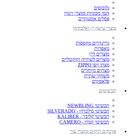
גלובוסים
דגמי מכוניות ומוצרי רטרו
פסלים אומנותיים
מוצרי עישון יין ואלכוהול
גריינדרים מקססות
מאפרות
מוצרים ליין
מוצרים לשתייה וקוקטליים
מצתי זיפו ZIPPO
מצתים מיוחדים
משחקי שתייה
פלאסקים
תכשיטים
תכשיטי NEWBLING
תכשיטי סילברדו - SILVERADO
תכשיטי קליבר - KALIBER
תכשיטי קמרו - CAMERO
ארנקים תיקים ומוצרי עור