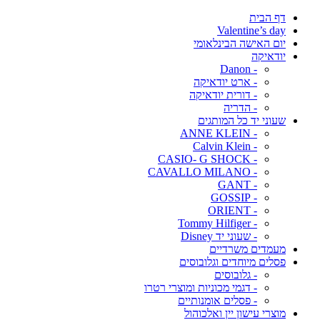
דף הבית
Valentine’s day
יום האישה הבינלאומי
יודאיקה
- Danon
- ארט יודאיקה
- דורית יודאיקה
- הדריה
שעוני יד כל המותגים
- ANNE KLEIN
- Calvin Klein
- CASIO- G SHOCK
- CAVALLO MILANO
- GANT
- GOSSIP
- ORIENT
- Tommy Hilfiger
- שעוני יד Disney
מעמדים משרדיים
פסלים מיוחדים וגלובוסים
- גלובוסים
- דגמי מכוניות ומוצרי רטרו
- פסלים אומנותיים
מוצרי עישון יין ואלכוהול