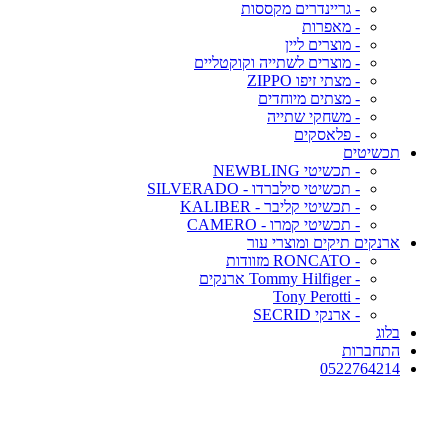
- גריינדרים מקססות
- מאפרות
- מוצרים ליין
- מוצרים לשתייה וקוקטליים
- מצתי זיפו ZIPPO
- מצתים מיוחדים
- משחקי שתייה
- פלאסקים
תכשיטים
- תכשיטי NEWBLING
- תכשיטי סילברדו - SILVERADO
- תכשיטי קליבר - KALIBER
- תכשיטי קמרו - CAMERO
ארנקים תיקים ומוצרי עור
- RONCATO מזוודות
- Tommy Hilfiger ארנקים
- Tony Perotti
- ארנקי SECRID
בלוג
התחברות
0522764214