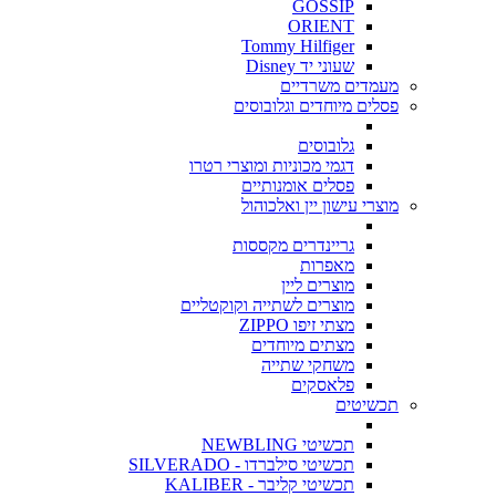
GOSSIP
ORIENT
Tommy Hilfiger
שעוני יד Disney
מעמדים משרדיים
פסלים מיוחדים וגלובוסים
גלובוסים
דגמי מכוניות ומוצרי רטרו
פסלים אומנותיים
מוצרי עישון יין ואלכוהול
גריינדרים מקססות
מאפרות
מוצרים ליין
מוצרים לשתייה וקוקטליים
מצתי זיפו ZIPPO
מצתים מיוחדים
משחקי שתייה
פלאסקים
תכשיטים
תכשיטי NEWBLING
תכשיטי סילברדו - SILVERADO
תכשיטי קליבר - KALIBER