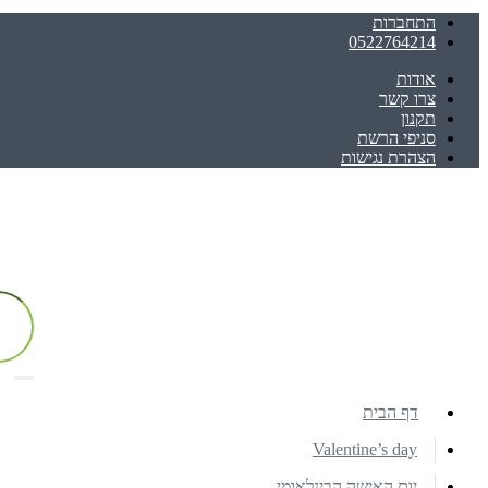
התחברות
0522764214
אודות
צרו קשר
תקנון
סניפי הרשת
הצהרת נגישות
דף הבית
Valentine’s day
יום האישה הבינלאומי