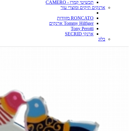
תכשיטי קמרו - CAMERO
ארנקים תיקים ומוצרי עור
RONCATO מזוודות
Tommy Hilfiger ארנקים
Tony Perotti
ארנקי SECRID
בלוג