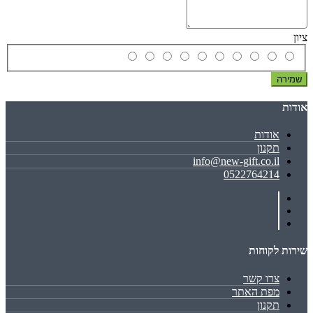
ציון
שמירה
אודות
אודות
תקנון
info@new-gift.co.il
0522764214
שירות לקוחות
צרו קשר
מפת האתר
תקנון