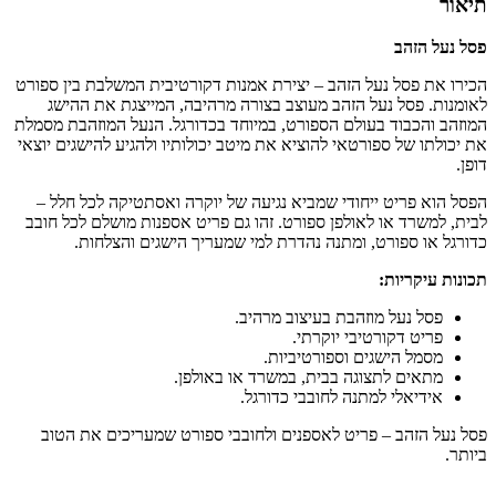
תיאור
פסל נעל הזהב
הכירו את פסל נעל הזהב – יצירת אמנות דקורטיבית המשלבת בין ספורט
לאומנות. פסל נעל הזהב מעוצב בצורה מרהיבה, המייצגת את ההישג
המוזהב והכבוד בעולם הספורט, במיוחד בכדורגל. הנעל המוזהבת מסמלת
את יכולתו של ספורטאי להוציא את מיטב יכולותיו ולהגיע להישגים יוצאי
דופן.
הפסל הוא פריט ייחודי שמביא נגיעה של יוקרה ואסתטיקה לכל חלל –
לבית, למשרד או לאולפן ספורט. זהו גם פריט אספנות מושלם לכל חובב
כדורגל או ספורט, ומתנה נהדרת למי שמעריך הישגים והצלחות.
תכונות עיקריות:
פסל נעל מוזהבת בעיצוב מרהיב.
פריט דקורטיבי יוקרתי.
מסמל הישגים וספורטיביות.
מתאים לתצוגה בבית, במשרד או באולפן.
אידיאלי למתנה לחובבי כדורגל.
פסל נעל הזהב – פריט לאספנים ולחובבי ספורט שמעריכים את הטוב
ביותר.