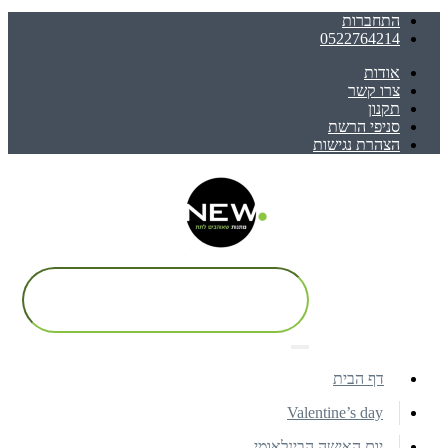
התחברות
0522764214
אודות
צרו קשר
תקנון
סניפי הרשת
הצהרת נגישות
דף הבית
Valentine’s day
יום האישה הבינלאומי