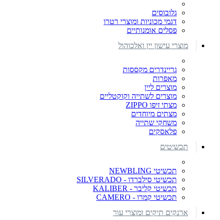
גלובוסים
דגמי מכוניות ומוצרי רטרו
פסלים אומנותיים
מוצרי עישון יין ואלכוהול
גריינדרים מקססות
מאפרות
מוצרים ליין
מוצרים לשתייה וקוקטליים
מצתי זיפו ZIPPO
מצתים מיוחדים
משחקי שתייה
פלאסקים
תכשיטים
תכשיטי NEWBLING
תכשיטי סילברדו - SILVERADO
תכשיטי קליבר - KALIBER
תכשיטי קמרו - CAMERO
ארנקים תיקים ומוצרי עור