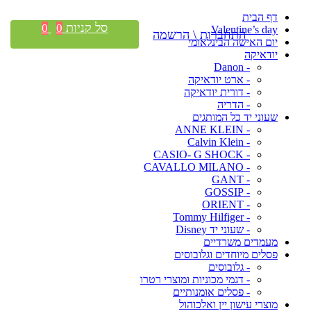
דף הבית
סל קניות
0
0
Valentine’s day
התחברות \ הרשמה
יום האישה הבינלאומי
יודאיקה
- Danon
- ארט יודאיקה
- דורית יודאיקה
- הדריה
שעוני יד כל המותגים
- ANNE KLEIN
- Calvin Klein
- CASIO- G SHOCK
- CAVALLO MILANO
- GANT
- GOSSIP
- ORIENT
- Tommy Hilfiger
- שעוני יד Disney
מעמדים משרדיים
פסלים מיוחדים וגלובוסים
- גלובוסים
- דגמי מכוניות ומוצרי רטרו
- פסלים אומנותיים
מוצרי עישון יין ואלכוהול