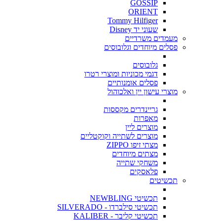
GOSSIP
ORIENT
Tommy Hilfiger
שעוני יד Disney
מעמדים משרדיים
פסלים מיוחדים וגלובוסים
גלובוסים
דגמי מכוניות ומוצרי רטרו
פסלים אומנותיים
מוצרי עישון יין ואלכוהול
גריינדרים מקססות
מאפרות
מוצרים ליין
מוצרים לשתייה וקוקטליים
מצתי זיפו ZIPPO
מצתים מיוחדים
משחקי שתייה
פלאסקים
תכשיטים
תכשיטי NEWBLING
תכשיטי סילברדו - SILVERADO
תכשיטי קליבר - KALIBER