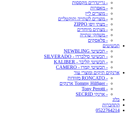
- גריינדרים מקססות
- מאפרות
- מוצרים ליין
- מוצרים לשתייה וקוקטליים
- מצתי זיפו ZIPPO
- מצתים מיוחדים
- משחקי שתייה
- פלאסקים
תכשיטים
- תכשיטי NEWBLING
- תכשיטי סילברדו - SILVERADO
- תכשיטי קליבר - KALIBER
- תכשיטי קמרו - CAMERO
ארנקים תיקים ומוצרי עור
- RONCATO מזוודות
- Tommy Hilfiger ארנקים
- Tony Perotti
- ארנקי SECRID
בלוג
התחברות
0522764214