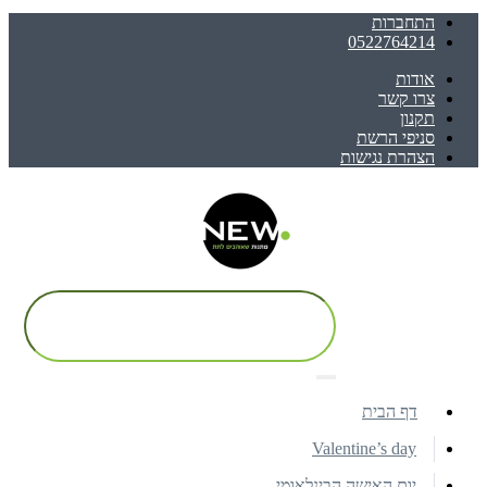
התחברות
0522764214
אודות
צרו קשר
תקנון
סניפי הרשת
הצהרת נגישות
דף הבית
Valentine’s day
יום האישה הבינלאומי