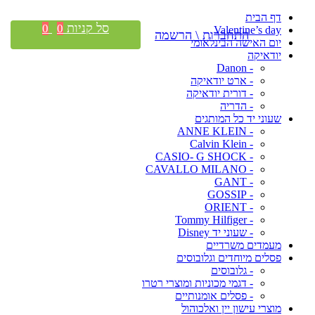
דף הבית
סל קניות
0
0
Valentine’s day
התחברות \ הרשמה
יום האישה הבינלאומי
יודאיקה
- Danon
- ארט יודאיקה
- דורית יודאיקה
- הדריה
שעוני יד כל המותגים
- ANNE KLEIN
- Calvin Klein
- CASIO- G SHOCK
- CAVALLO MILANO
- GANT
- GOSSIP
- ORIENT
- Tommy Hilfiger
- שעוני יד Disney
מעמדים משרדיים
פסלים מיוחדים וגלובוסים
- גלובוסים
- דגמי מכוניות ומוצרי רטרו
- פסלים אומנותיים
מוצרי עישון יין ואלכוהול