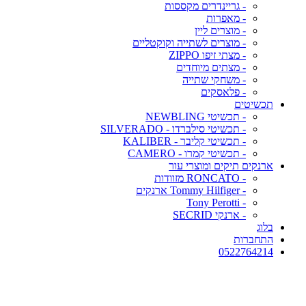
- גריינדרים מקססות
- מאפרות
- מוצרים ליין
- מוצרים לשתייה וקוקטליים
- מצתי זיפו ZIPPO
- מצתים מיוחדים
- משחקי שתייה
- פלאסקים
תכשיטים
- תכשיטי NEWBLING
- תכשיטי סילברדו - SILVERADO
- תכשיטי קליבר - KALIBER
- תכשיטי קמרו - CAMERO
ארנקים תיקים ומוצרי עור
- RONCATO מזוודות
- Tommy Hilfiger ארנקים
- Tony Perotti
- ארנקי SECRID
בלוג
התחברות
0522764214