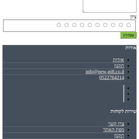
ציון
שמירה
אודות
אודות
תקנון
info@new-gift.co.il
0522764214
שירות לקוחות
צרו קשר
מפת האתר
תקנון