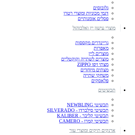
גלובוסים
דגמי מכוניות ומוצרי רטרו
פסלים אומנותיים
מוצרי עישון יין ואלכוהול
גריינדרים מקססות
מאפרות
מוצרים ליין
מוצרים לשתייה וקוקטליים
מצתי זיפו ZIPPO
מצתים מיוחדים
משחקי שתייה
פלאסקים
תכשיטים
תכשיטי NEWBLING
תכשיטי סילברדו - SILVERADO
תכשיטי קליבר - KALIBER
תכשיטי קמרו - CAMERO
ארנקים תיקים ומוצרי עור