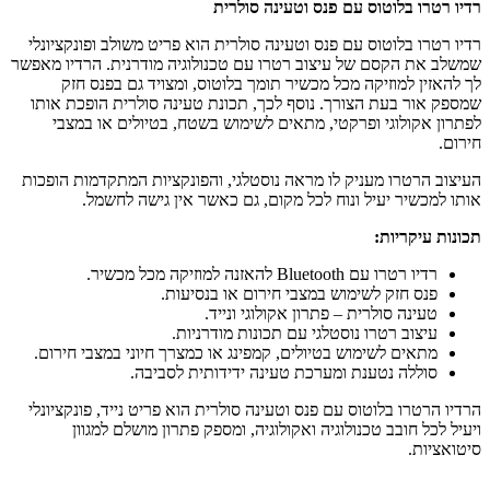
רדיו רטרו בלוטוס עם פנס וטעינה סולרית
רדיו רטרו בלוטוס עם פנס וטעינה סולרית הוא פריט משולב ופונקציונלי
שמשלב את הקסם של עיצוב רטרו עם טכנולוגיה מודרנית. הרדיו מאפשר
לך להאזין למוזיקה מכל מכשיר תומך בלוטוס, ומצויד גם בפנס חזק
שמספק אור בעת הצורך. נוסף לכך, תכונת טעינה סולרית הופכת אותו
לפתרון אקולוגי ופרקטי, מתאים לשימוש בשטח, בטיולים או במצבי
חירום.
העיצוב הרטרו מעניק לו מראה נוסטלגי, והפונקציות המתקדמות הופכות
אותו למכשיר יעיל ונוח לכל מקום, גם כאשר אין גישה לחשמל.
תכונות עיקריות:
רדיו רטרו עם Bluetooth להאזנה למוזיקה מכל מכשיר.
פנס חזק לשימוש במצבי חירום או בנסיעות.
טעינה סולרית – פתרון אקולוגי ונייד.
עיצוב רטרו נוסטלגי עם תכונות מודרניות.
מתאים לשימוש בטיולים, קמפינג או כמצרך חיוני במצבי חירום.
סוללה נטענת ומערכת טעינה ידידותית לסביבה.
הרדיו הרטרו בלוטוס עם פנס וטעינה סולרית הוא פריט נייד, פונקציונלי
ויעיל לכל חובב טכנולוגיה ואקולוגיה, ומספק פתרון מושלם למגוון
סיטואציות.