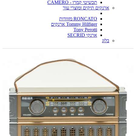
תכשיטי קמרו - CAMERO
ארנקים תיקים ומוצרי עור
RONCATO מזוודות
Tommy Hilfiger ארנקים
Tony Perotti
ארנקי SECRID
בלוג