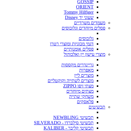
GOSSIP
ORIENT
Tommy Hilfiger
שעוני יד Disney
מעמדים משרדיים
פסלים מיוחדים וגלובוסים
גלובוסים
דגמי מכוניות ומוצרי רטרו
פסלים אומנותיים
מוצרי עישון יין ואלכוהול
גריינדרים מקססות
מאפרות
מוצרים ליין
מוצרים לשתייה וקוקטליים
מצתי זיפו ZIPPO
מצתים מיוחדים
משחקי שתייה
פלאסקים
תכשיטים
תכשיטי NEWBLING
תכשיטי סילברדו - SILVERADO
תכשיטי קליבר - KALIBER