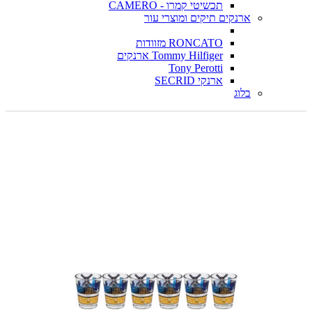
תכשיטי קמרו - CAMERO
ארנקים תיקים ומוצרי עור
RONCATO מזוודות
Tommy Hilfiger ארנקים
Tony Perotti
ארנקי SECRID
בלוג