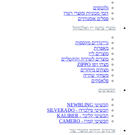
גלובוסים
דגמי מכוניות ומוצרי רטרו
פסלים אומנותיים
מוצרי עישון יין ואלכוהול
גריינדרים מקססות
מאפרות
מוצרים ליין
מוצרים לשתייה וקוקטליים
מצתי זיפו ZIPPO
מצתים מיוחדים
משחקי שתייה
פלאסקים
תכשיטים
תכשיטי NEWBLING
תכשיטי סילברדו - SILVERADO
תכשיטי קליבר - KALIBER
תכשיטי קמרו - CAMERO
ארנקים תיקים ומוצרי עור