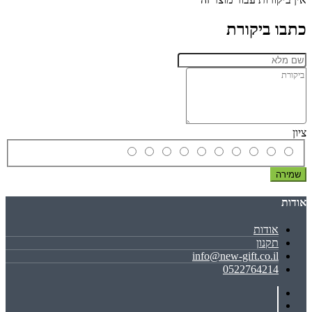
כתבו ביקורת
ציון
שמירה
אודות
אודות
תקנון
info@new-gift.co.il
0522764214