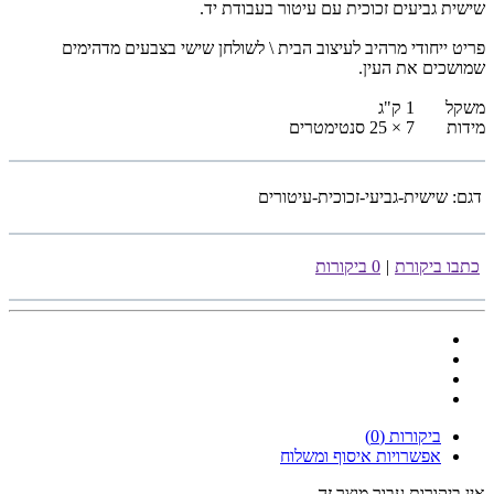
שישית גביעים זכוכית עם עיטור בעבודת יד.
פריט ייחודי מרהיב לעיצוב הבית \ לשולחן שישי בצבעים מדהימים
שמושכים את העין.
משקל
1 ק"ג
מידות
7 × 25 סנטימטרים
דגם:
שישית-גביעי-זכוכית-עיטורים
כתבו ביקורת
|
0 ביקורות
ביקורות (0)
אפשרויות איסוף ומשלוח
אין ביקורות עבור מוצר זה