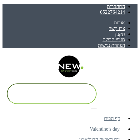
התחברות
0522764214
אודות
צרו קשר
תקנון
סניפי הרשת
הצהרת נגישות
דף הבית
Valentine’s day
יום האישה הבינלאומי