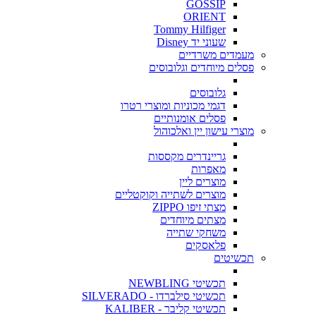
GOSSIP
ORIENT
Tommy Hilfiger
שעוני יד Disney
מעמדים משרדיים
פסלים מיוחדים וגלובוסים
גלובוסים
דגמי מכוניות ומוצרי רטרו
פסלים אומנותיים
מוצרי עישון יין ואלכוהול
גריינדרים מקססות
מאפרות
מוצרים ליין
מוצרים לשתייה וקוקטליים
מצתי זיפו ZIPPO
מצתים מיוחדים
משחקי שתייה
פלאסקים
תכשיטים
תכשיטי NEWBLING
תכשיטי סילברדו - SILVERADO
תכשיטי קליבר - KALIBER