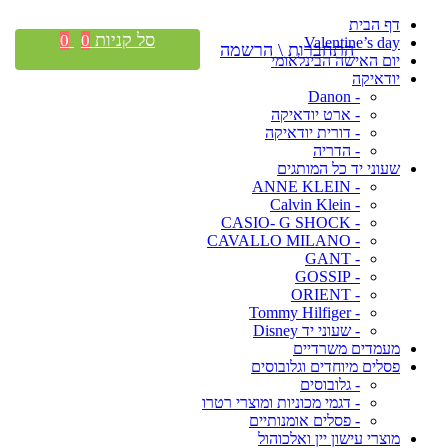
דף הבית
סל קניות
0
0
Valentine’s day
התחברות \ הרשמה
יום האישה הבינלאומי
יודאיקה
- Danon
- ארט יודאיקה
- דורית יודאיקה
- הדריה
שעוני יד כל המותגים
- ANNE KLEIN
- Calvin Klein
- CASIO- G SHOCK
- CAVALLO MILANO
- GANT
- GOSSIP
- ORIENT
- Tommy Hilfiger
- שעוני יד Disney
מעמדים משרדיים
פסלים מיוחדים וגלובוסים
- גלובוסים
- דגמי מכוניות ומוצרי רטרו
- פסלים אומנותיים
מוצרי עישון יין ואלכוהול