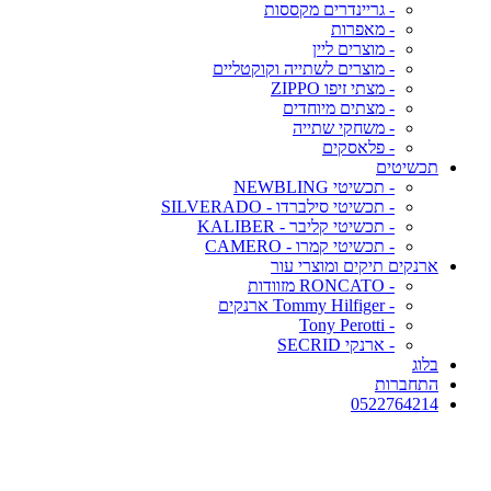
- גריינדרים מקססות
- מאפרות
- מוצרים ליין
- מוצרים לשתייה וקוקטליים
- מצתי זיפו ZIPPO
- מצתים מיוחדים
- משחקי שתייה
- פלאסקים
תכשיטים
- תכשיטי NEWBLING
- תכשיטי סילברדו - SILVERADO
- תכשיטי קליבר - KALIBER
- תכשיטי קמרו - CAMERO
ארנקים תיקים ומוצרי עור
- RONCATO מזוודות
- Tommy Hilfiger ארנקים
- Tony Perotti
- ארנקי SECRID
בלוג
התחברות
0522764214