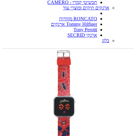
תכשיטי קמרו - CAMERO
ארנקים תיקים ומוצרי עור
RONCATO מזוודות
Tommy Hilfiger ארנקים
Tony Perotti
ארנקי SECRID
בלוג