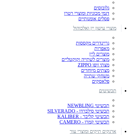
גלובוסים
דגמי מכוניות ומוצרי רטרו
פסלים אומנותיים
מוצרי עישון יין ואלכוהול
גריינדרים מקססות
מאפרות
מוצרים ליין
מוצרים לשתייה וקוקטליים
מצתי זיפו ZIPPO
מצתים מיוחדים
משחקי שתייה
פלאסקים
תכשיטים
תכשיטי NEWBLING
תכשיטי סילברדו - SILVERADO
תכשיטי קליבר - KALIBER
תכשיטי קמרו - CAMERO
ארנקים תיקים ומוצרי עור