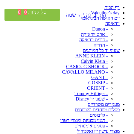
דף הבית
סל קניות
0
0
Valentine’s day
התחברות \ הרשמה
יום האישה הבינלאומי
יודאיקה
- Danon
- ארט יודאיקה
- דורית יודאיקה
- הדריה
שעוני יד כל המותגים
- ANNE KLEIN
- Calvin Klein
- CASIO- G SHOCK
- CAVALLO MILANO
- GANT
- GOSSIP
- ORIENT
- Tommy Hilfiger
- שעוני יד Disney
מעמדים משרדיים
פסלים מיוחדים וגלובוסים
- גלובוסים
- דגמי מכוניות ומוצרי רטרו
- פסלים אומנותיים
מוצרי עישון יין ואלכוהול