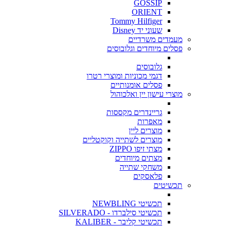
GOSSIP
ORIENT
Tommy Hilfiger
שעוני יד Disney
מעמדים משרדיים
פסלים מיוחדים וגלובוסים
גלובוסים
דגמי מכוניות ומוצרי רטרו
פסלים אומנותיים
מוצרי עישון יין ואלכוהול
גריינדרים מקססות
מאפרות
מוצרים ליין
מוצרים לשתייה וקוקטליים
מצתי זיפו ZIPPO
מצתים מיוחדים
משחקי שתייה
פלאסקים
תכשיטים
תכשיטי NEWBLING
תכשיטי סילברדו - SILVERADO
תכשיטי קליבר - KALIBER