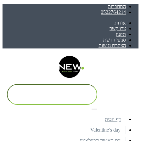
התחברות
0522764214
אודות
צרו קשר
תקנון
סניפי הרשת
הצהרת נגישות
דף הבית
Valentine’s day
יום האישה הבינלאומי