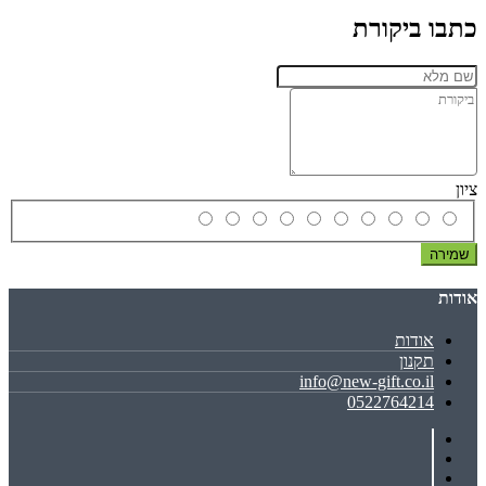
כתבו ביקורת
ציון
שמירה
אודות
אודות
תקנון
info@new-gift.co.il
0522764214