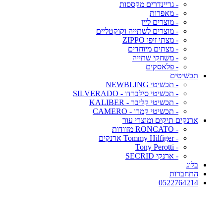
- גריינדרים מקססות
- מאפרות
- מוצרים ליין
- מוצרים לשתייה וקוקטליים
- מצתי זיפו ZIPPO
- מצתים מיוחדים
- משחקי שתייה
- פלאסקים
תכשיטים
- תכשיטי NEWBLING
- תכשיטי סילברדו - SILVERADO
- תכשיטי קליבר - KALIBER
- תכשיטי קמרו - CAMERO
ארנקים תיקים ומוצרי עור
- RONCATO מזוודות
- Tommy Hilfiger ארנקים
- Tony Perotti
- ארנקי SECRID
בלוג
התחברות
0522764214