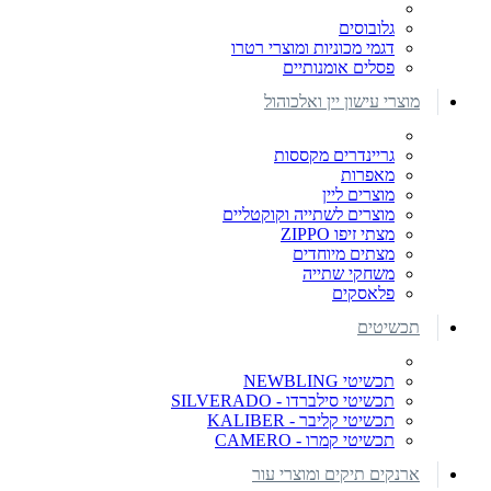
גלובוסים
דגמי מכוניות ומוצרי רטרו
פסלים אומנותיים
מוצרי עישון יין ואלכוהול
גריינדרים מקססות
מאפרות
מוצרים ליין
מוצרים לשתייה וקוקטליים
מצתי זיפו ZIPPO
מצתים מיוחדים
משחקי שתייה
פלאסקים
תכשיטים
תכשיטי NEWBLING
תכשיטי סילברדו - SILVERADO
תכשיטי קליבר - KALIBER
תכשיטי קמרו - CAMERO
ארנקים תיקים ומוצרי עור