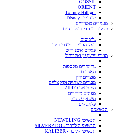
GOSSIP
ORIENT
Tommy Hilfiger
שעוני יד Disney
מעמדים משרדיים
פסלים מיוחדים וגלובוסים
גלובוסים
דגמי מכוניות ומוצרי רטרו
פסלים אומנותיים
מוצרי עישון יין ואלכוהול
גריינדרים מקססות
מאפרות
מוצרים ליין
מוצרים לשתייה וקוקטליים
מצתי זיפו ZIPPO
מצתים מיוחדים
משחקי שתייה
פלאסקים
תכשיטים
תכשיטי NEWBLING
תכשיטי סילברדו - SILVERADO
תכשיטי קליבר - KALIBER