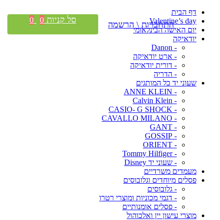
דף הבית
סל קניות
0
0
Valentine’s day
התחברות \ הרשמה
יום האישה הבינלאומי
יודאיקה
- Danon
- ארט יודאיקה
- דורית יודאיקה
- הדריה
שעוני יד כל המותגים
- ANNE KLEIN
- Calvin Klein
- CASIO- G SHOCK
- CAVALLO MILANO
- GANT
- GOSSIP
- ORIENT
- Tommy Hilfiger
- שעוני יד Disney
מעמדים משרדיים
פסלים מיוחדים וגלובוסים
- גלובוסים
- דגמי מכוניות ומוצרי רטרו
- פסלים אומנותיים
מוצרי עישון יין ואלכוהול