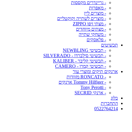
- גריינדרים מקססות
- מאפרות
- מוצרים ליין
- מוצרים לשתייה וקוקטליים
- מצתי זיפו ZIPPO
- מצתים מיוחדים
- משחקי שתייה
- פלאסקים
תכשיטים
- תכשיטי NEWBLING
- תכשיטי סילברדו - SILVERADO
- תכשיטי קליבר - KALIBER
- תכשיטי קמרו - CAMERO
ארנקים תיקים ומוצרי עור
- RONCATO מזוודות
- Tommy Hilfiger ארנקים
- Tony Perotti
- ארנקי SECRID
בלוג
התחברות
0522764214