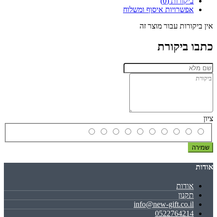
ביקורות (0)
אפשרויות איסוף ומשלוח
אין ביקורות עבור מוצר זה
כתבו ביקורת
ציון
שמירה
אודות
אודות
תקנון
info@new-gift.co.il
0522764214