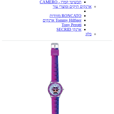
תכשיטי קמרו - CAMERO
ארנקים תיקים ומוצרי עור
RONCATO מזוודות
Tommy Hilfiger ארנקים
Tony Perotti
ארנקי SECRID
בלוג