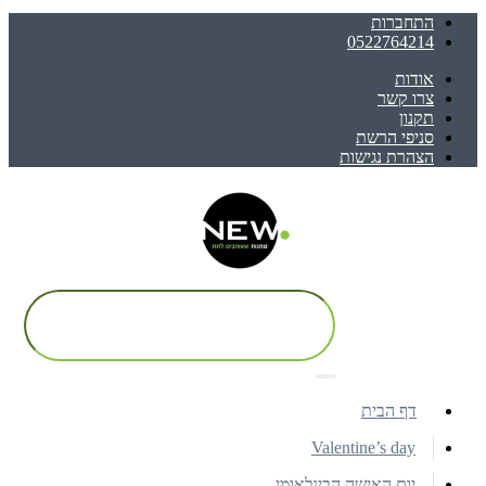
התחברות
0522764214
אודות
צרו קשר
תקנון
סניפי הרשת
הצהרת נגישות
דף הבית
Valentine’s day
יום האישה הבינלאומי