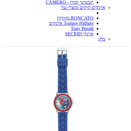
תכשיטי קמרו - CAMERO
ארנקים תיקים ומוצרי עור
RONCATO מזוודות
Tommy Hilfiger ארנקים
Tony Perotti
ארנקי SECRID
בלוג