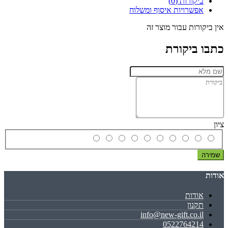
ביקורות (0)
אפשרויות איסוף ומשלוח
אין ביקורות עבור מוצר זה
כתבו ביקורת
ציון
שמירה
אודות
אודות
תקנון
info@new-gift.co.il
0522764214