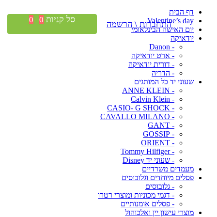
דף הבית
סל קניות
0
0
Valentine’s day
התחברות \ הרשמה
יום האישה הבינלאומי
יודאיקה
- Danon
- ארט יודאיקה
- דורית יודאיקה
- הדריה
שעוני יד כל המותגים
- ANNE KLEIN
- Calvin Klein
- CASIO- G SHOCK
- CAVALLO MILANO
- GANT
- GOSSIP
- ORIENT
- Tommy Hilfiger
- שעוני יד Disney
מעמדים משרדיים
פסלים מיוחדים וגלובוסים
- גלובוסים
- דגמי מכוניות ומוצרי רטרו
- פסלים אומנותיים
מוצרי עישון יין ואלכוהול