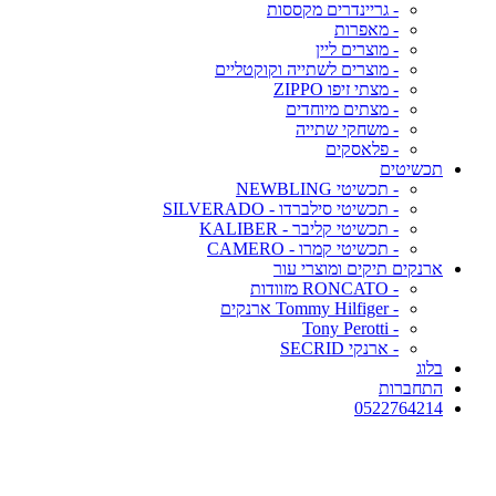
- גריינדרים מקססות
- מאפרות
- מוצרים ליין
- מוצרים לשתייה וקוקטליים
- מצתי זיפו ZIPPO
- מצתים מיוחדים
- משחקי שתייה
- פלאסקים
תכשיטים
- תכשיטי NEWBLING
- תכשיטי סילברדו - SILVERADO
- תכשיטי קליבר - KALIBER
- תכשיטי קמרו - CAMERO
ארנקים תיקים ומוצרי עור
- RONCATO מזוודות
- Tommy Hilfiger ארנקים
- Tony Perotti
- ארנקי SECRID
בלוג
התחברות
0522764214