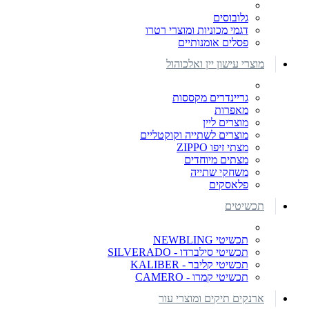
גלובוסים
דגמי מכוניות ומוצרי רטרו
פסלים אומנותיים
מוצרי עישון יין ואלכוהול
גריינדרים מקססות
מאפרות
מוצרים ליין
מוצרים לשתייה וקוקטליים
מצתי זיפו ZIPPO
מצתים מיוחדים
משחקי שתייה
פלאסקים
תכשיטים
תכשיטי NEWBLING
תכשיטי סילברדו - SILVERADO
תכשיטי קליבר - KALIBER
תכשיטי קמרו - CAMERO
ארנקים תיקים ומוצרי עור