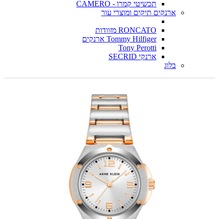
תכשיטי קמרו - CAMERO
ארנקים תיקים ומוצרי עור
RONCATO מזוודות
Tommy Hilfiger ארנקים
Tony Perotti
ארנקי SECRID
בלוג