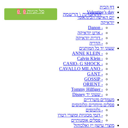
דף הבית
סל קניות
0
0
Valentine’s day
התחברות \ הרשמה
יום האישה הבינלאומי
יודאיקה
- Danon
- ארט יודאיקה
- דורית יודאיקה
- הדריה
שעוני יד כל המותגים
- ANNE KLEIN
- Calvin Klein
- CASIO- G SHOCK
- CAVALLO MILANO
- GANT
- GOSSIP
- ORIENT
- Tommy Hilfiger
- שעוני יד Disney
מעמדים משרדיים
פסלים מיוחדים וגלובוסים
- גלובוסים
- דגמי מכוניות ומוצרי רטרו
- פסלים אומנותיים
מוצרי עישון יין ואלכוהול