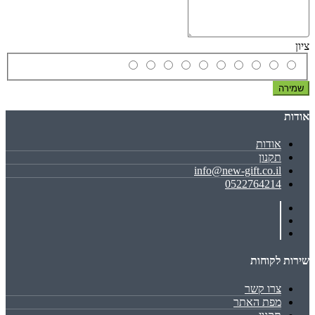
ציון
שמירה
אודות
אודות
תקנון
info@new-gift.co.il
0522764214
שירות לקוחות
צרו קשר
מפת האתר