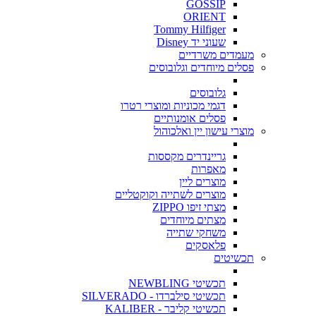
GOSSIP
ORIENT
Tommy Hilfiger
שעוני יד Disney
מעמדים משרדיים
פסלים מיוחדים וגלובוסים
גלובוסים
דגמי מכוניות ומוצרי רטרו
פסלים אומנותיים
מוצרי עישון יין ואלכוהול
גריינדרים מקססות
מאפרות
מוצרים ליין
מוצרים לשתייה וקוקטליים
מצתי זיפו ZIPPO
מצתים מיוחדים
משחקי שתייה
פלאסקים
תכשיטים
תכשיטי NEWBLING
תכשיטי סילברדו - SILVERADO
תכשיטי קליבר - KALIBER