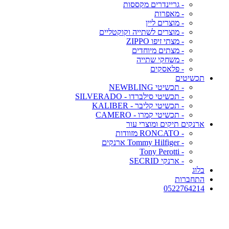
- גריינדרים מקססות
- מאפרות
- מוצרים ליין
- מוצרים לשתייה וקוקטליים
- מצתי זיפו ZIPPO
- מצתים מיוחדים
- משחקי שתייה
- פלאסקים
תכשיטים
- תכשיטי NEWBLING
- תכשיטי סילברדו - SILVERADO
- תכשיטי קליבר - KALIBER
- תכשיטי קמרו - CAMERO
ארנקים תיקים ומוצרי עור
- RONCATO מזוודות
- Tommy Hilfiger ארנקים
- Tony Perotti
- ארנקי SECRID
בלוג
התחברות
0522764214