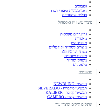
גלובוסים
דגמי מכוניות ומוצרי רטרו
פסלים אומנותיים
מוצרי עישון יין ואלכוהול
גריינדרים מקססות
מאפרות
מוצרים ליין
מוצרים לשתייה וקוקטליים
מצתי זיפו ZIPPO
מצתים מיוחדים
משחקי שתייה
פלאסקים
תכשיטים
תכשיטי NEWBLING
תכשיטי סילברדו - SILVERADO
תכשיטי קליבר - KALIBER
תכשיטי קמרו - CAMERO
ארנקים תיקים ומוצרי עור