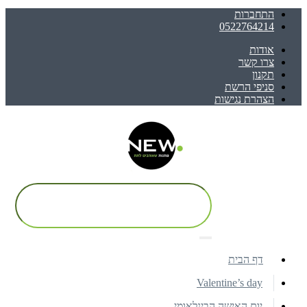
התחברות
0522764214
אודות
צרו קשר
תקנון
סניפי הרשת
הצהרת נגישות
דף הבית
Valentine’s day
יום האישה הבינלאומי