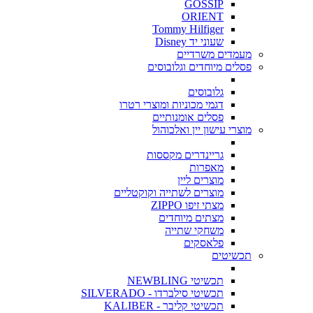
GOSSIP
ORIENT
Tommy Hilfiger
שעוני יד Disney
מעמדים משרדיים
פסלים מיוחדים וגלובוסים
גלובוסים
דגמי מכוניות ומוצרי רטרו
פסלים אומנותיים
מוצרי עישון יין ואלכוהול
גריינדרים מקססות
מאפרות
מוצרים ליין
מוצרים לשתייה וקוקטליים
מצתי זיפו ZIPPO
מצתים מיוחדים
משחקי שתייה
פלאסקים
תכשיטים
תכשיטי NEWBLING
תכשיטי סילברדו - SILVERADO
תכשיטי קליבר - KALIBER