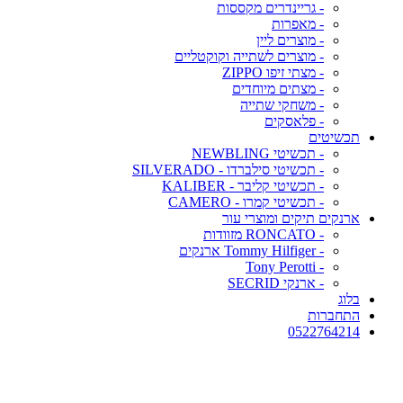
- גריינדרים מקססות
- מאפרות
- מוצרים ליין
- מוצרים לשתייה וקוקטליים
- מצתי זיפו ZIPPO
- מצתים מיוחדים
- משחקי שתייה
- פלאסקים
תכשיטים
- תכשיטי NEWBLING
- תכשיטי סילברדו - SILVERADO
- תכשיטי קליבר - KALIBER
- תכשיטי קמרו - CAMERO
ארנקים תיקים ומוצרי עור
- RONCATO מזוודות
- Tommy Hilfiger ארנקים
- Tony Perotti
- ארנקי SECRID
בלוג
התחברות
0522764214