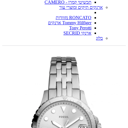
תכשיטי קמרו - CAMERO
ארנקים תיקים ומוצרי עור
RONCATO מזוודות
Tommy Hilfiger ארנקים
Tony Perotti
ארנקי SECRID
בלוג