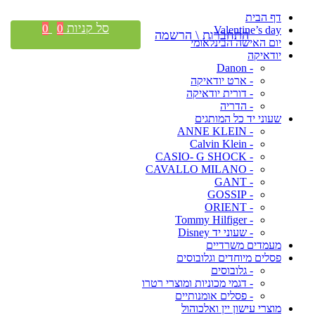
דף הבית
סל קניות
0
0
Valentine’s day
התחברות \ הרשמה
יום האישה הבינלאומי
יודאיקה
- Danon
- ארט יודאיקה
- דורית יודאיקה
- הדריה
שעוני יד כל המותגים
- ANNE KLEIN
- Calvin Klein
- CASIO- G SHOCK
- CAVALLO MILANO
- GANT
- GOSSIP
- ORIENT
- Tommy Hilfiger
- שעוני יד Disney
מעמדים משרדיים
פסלים מיוחדים וגלובוסים
- גלובוסים
- דגמי מכוניות ומוצרי רטרו
- פסלים אומנותיים
מוצרי עישון יין ואלכוהול