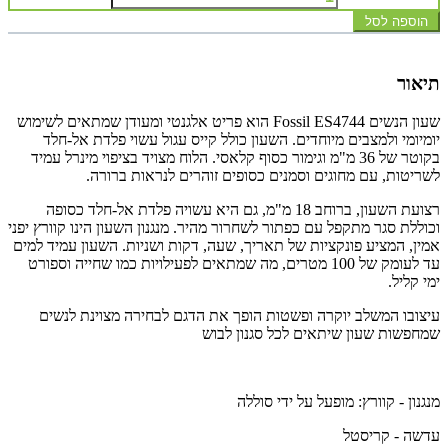
הוספה לסל
תיאור
שעון הנשים Fossil ES4744 הוא פריט אלגנטי ומעודן שמתאים לשימוש
יומיומי ולמצבים מיוחדים. השעון כולל קייס עגול עשוי פלדת אל-חלד
בקוטר של 36 מ"מ וגימור כסוף קלאסי. הלוח מצויד בציפוי מינרל עמיד
לשריטות, עם מחוגים וסמנים כסופים זוהרים לנראות ברורה.
רצועת השעון, ברוחב 18 מ"מ, גם היא עשויה פלדת אל-חלד כסופה
וכוללת סגר מתקפל עם כפתור לשחרור מהיר. מנגנון השעון הינו קוורץ יפני
אמין, המציע פונקציות של תאריך, שעה, דקות ושניות. השעון עמיד למים
עד לעומק של 100 מטרים, מה שמתאים לפעילויות כמו שחייה וספורט
ימי קליל.
עיצובו המשלב יוקרה ופשטות הופך את הדגם לבחירה מצוינת לנשים
שמחפשות שעון שיתאים לכל סגנון לבוש​
מנגנון - קוורץ: מופעל על ידי סוללה
עדשה - קריסטל