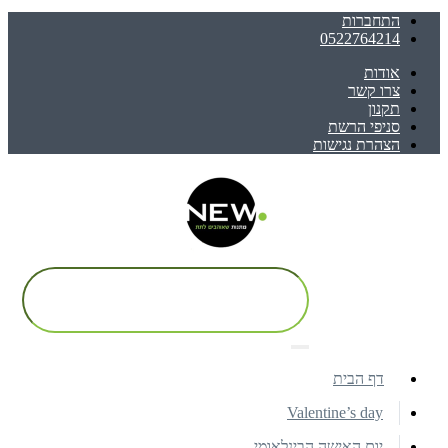
התחברות
0522764214
אודות
צרו קשר
תקנון
סניפי הרשת
הצהרת נגישות
דף הבית
Valentine’s day
יום האישה הבינלאומי