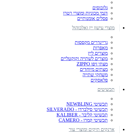
גלובוסים
דגמי מכוניות ומוצרי רטרו
פסלים אומנותיים
מוצרי עישון יין ואלכוהול
גריינדרים מקססות
מאפרות
מוצרים ליין
מוצרים לשתייה וקוקטליים
מצתי זיפו ZIPPO
מצתים מיוחדים
משחקי שתייה
פלאסקים
תכשיטים
תכשיטי NEWBLING
תכשיטי סילברדו - SILVERADO
תכשיטי קליבר - KALIBER
תכשיטי קמרו - CAMERO
ארנקים תיקים ומוצרי עור