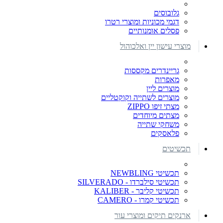
גלובוסים
דגמי מכוניות ומוצרי רטרו
פסלים אומנותיים
מוצרי עישון יין ואלכוהול
גריינדרים מקססות
מאפרות
מוצרים ליין
מוצרים לשתייה וקוקטליים
מצתי זיפו ZIPPO
מצתים מיוחדים
משחקי שתייה
פלאסקים
תכשיטים
תכשיטי NEWBLING
תכשיטי סילברדו - SILVERADO
תכשיטי קליבר - KALIBER
תכשיטי קמרו - CAMERO
ארנקים תיקים ומוצרי עור