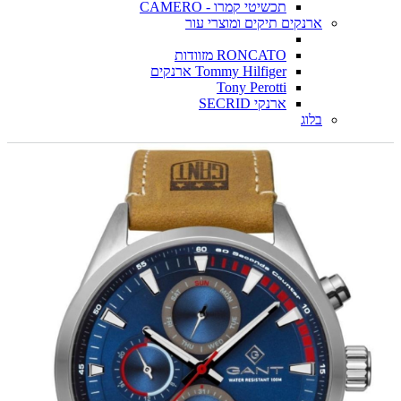
תכשיטי קמרו - CAMERO
ארנקים תיקים ומוצרי עור
RONCATO מזוודות
Tommy Hilfiger ארנקים
Tony Perotti
ארנקי SECRID
בלוג