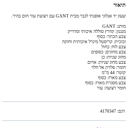
תיאור
שעון יד אנלוגי אופנתי לגבר מבית GANT עם רצועת עור חום בהיר.
מותג: GANT
מנגנון: קוורץ סוללה איכותי ומדוייק
צבע הכתר: כסוף
זכוכית: קריסטל מינרל איכותית וחזקה
צבע לוח: כחול
צבע מחוגים: כסופים
מחוג שניות: כן
צבע מחוג שניות: אדום
חומר: פלדת אל חלד
קוטר: 44 מ"מ
צבע מארז: כסוף
צבע מסגרת מארז: כסוף
חומר רצועה: עור
דגם:
4170347