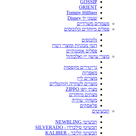
GOSSIP
ORIENT
Tommy Hilfiger
שעוני יד Disney
מעמדים משרדיים
פסלים מיוחדים וגלובוסים
גלובוסים
דגמי מכוניות ומוצרי רטרו
פסלים אומנותיים
מוצרי עישון יין ואלכוהול
גריינדרים מקססות
מאפרות
מוצרים ליין
מוצרים לשתייה וקוקטליים
מצתי זיפו ZIPPO
מצתים מיוחדים
משחקי שתייה
פלאסקים
תכשיטים
תכשיטי NEWBLING
תכשיטי סילברדו - SILVERADO
תכשיטי קליבר - KALIBER