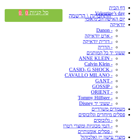
דף הבית
סל קניות
0
0
Valentine’s day
התחברות \ הרשמה
יום האישה הבינלאומי
יודאיקה
- Danon
- ארט יודאיקה
- דורית יודאיקה
- הדריה
שעוני יד כל המותגים
- ANNE KLEIN
- Calvin Klein
- CASIO- G SHOCK
- CAVALLO MILANO
- GANT
- GOSSIP
- ORIENT
- Tommy Hilfiger
- שעוני יד Disney
מעמדים משרדיים
פסלים מיוחדים וגלובוסים
- גלובוסים
- דגמי מכוניות ומוצרי רטרו
- פסלים אומנותיים
מוצרי עישון יין ואלכוהול