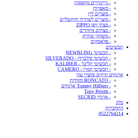
- גריינדרים מקססות
- מאפרות
- מוצרים ליין
- מוצרים לשתייה וקוקטליים
- מצתי זיפו ZIPPO
- מצתים מיוחדים
- משחקי שתייה
- פלאסקים
תכשיטים
- תכשיטי NEWBLING
- תכשיטי סילברדו - SILVERADO
- תכשיטי קליבר - KALIBER
- תכשיטי קמרו - CAMERO
ארנקים תיקים ומוצרי עור
- RONCATO מזוודות
- Tommy Hilfiger ארנקים
- Tony Perotti
- ארנקי SECRID
בלוג
התחברות
0522764214