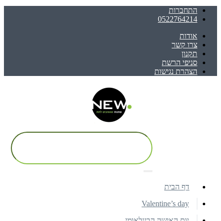
התחברות
0522764214
אודות
צרו קשר
תקנון
סניפי הרשת
הצהרת נגישות
דף הבית
Valentine’s day
יום האישה הבינלאומי