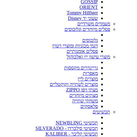
GOSSIP
ORIENT
Tommy Hilfiger
שעוני יד Disney
מעמדים משרדיים
פסלים מיוחדים וגלובוסים
גלובוסים
דגמי מכוניות ומוצרי רטרו
פסלים אומנותיים
מוצרי עישון יין ואלכוהול
גריינדרים מקססות
מאפרות
מוצרים ליין
מוצרים לשתייה וקוקטליים
מצתי זיפו ZIPPO
מצתים מיוחדים
משחקי שתייה
פלאסקים
תכשיטים
תכשיטי NEWBLING
תכשיטי סילברדו - SILVERADO
תכשיטי קליבר - KALIBER