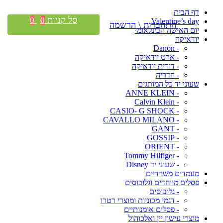
דף הבית
סל קניות
0
0
Valentine’s day
התחברות \ הרשמה
יום האישה הבינלאומי
יודאיקה
- Danon
- ארט יודאיקה
- דורית יודאיקה
- הדריה
שעוני יד כל המותגים
- ANNE KLEIN
- Calvin Klein
- CASIO- G SHOCK
- CAVALLO MILANO
- GANT
- GOSSIP
- ORIENT
- Tommy Hilfiger
- שעוני יד Disney
מעמדים משרדיים
פסלים מיוחדים וגלובוסים
- גלובוסים
- דגמי מכוניות ומוצרי רטרו
- פסלים אומנותיים
מוצרי עישון יין ואלכוהול