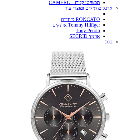
תכשיטי קמרו - CAMERO
ארנקים תיקים ומוצרי עור
RONCATO מזוודות
Tommy Hilfiger ארנקים
Tony Perotti
ארנקי SECRID
בלוג