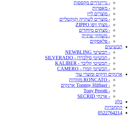
- גריינדרים מקססות
- מאפרות
- מוצרים ליין
- מוצרים לשתייה וקוקטליים
- מצתי זיפו ZIPPO
- מצתים מיוחדים
- משחקי שתייה
- פלאסקים
תכשיטים
- תכשיטי NEWBLING
- תכשיטי סילברדו - SILVERADO
- תכשיטי קליבר - KALIBER
- תכשיטי קמרו - CAMERO
ארנקים תיקים ומוצרי עור
- RONCATO מזוודות
- Tommy Hilfiger ארנקים
- Tony Perotti
- ארנקי SECRID
בלוג
התחברות
0522764214