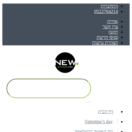
התחברות
0522764214
אודות
צרו קשר
תקנון
סניפי הרשת
הצהרת נגישות
דף הבית
Valentine’s day
יום האישה הבינלאומי