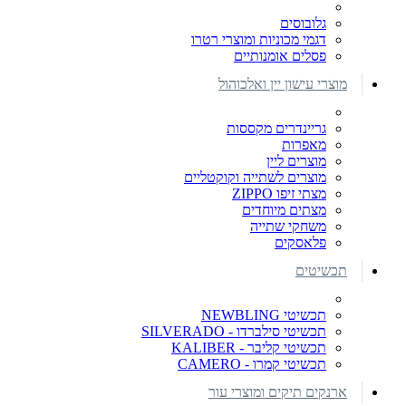
גלובוסים
דגמי מכוניות ומוצרי רטרו
פסלים אומנותיים
מוצרי עישון יין ואלכוהול
גריינדרים מקססות
מאפרות
מוצרים ליין
מוצרים לשתייה וקוקטליים
מצתי זיפו ZIPPO
מצתים מיוחדים
משחקי שתייה
פלאסקים
תכשיטים
תכשיטי NEWBLING
תכשיטי סילברדו - SILVERADO
תכשיטי קליבר - KALIBER
תכשיטי קמרו - CAMERO
ארנקים תיקים ומוצרי עור