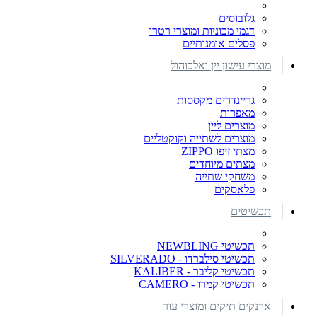
גלובוסים
דגמי מכוניות ומוצרי רטרו
פסלים אומנותיים
מוצרי עישון יין ואלכוהול
גריינדרים מקססות
מאפרות
מוצרים ליין
מוצרים לשתייה וקוקטליים
מצתי זיפו ZIPPO
מצתים מיוחדים
משחקי שתייה
פלאסקים
תכשיטים
תכשיטי NEWBLING
תכשיטי סילברדו - SILVERADO
תכשיטי קליבר - KALIBER
תכשיטי קמרו - CAMERO
ארנקים תיקים ומוצרי עור