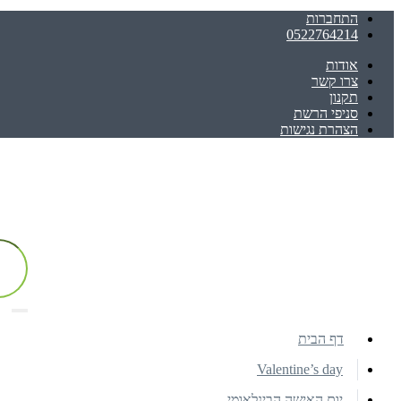
התחברות
0522764214
אודות
צרו קשר
תקנון
סניפי הרשת
הצהרת נגישות
דף הבית
Valentine’s day
יום האישה הבינלאומי