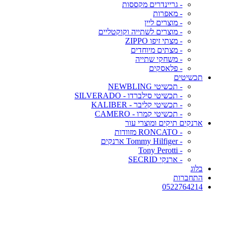
- גריינדרים מקססות
- מאפרות
- מוצרים ליין
- מוצרים לשתייה וקוקטליים
- מצתי זיפו ZIPPO
- מצתים מיוחדים
- משחקי שתייה
- פלאסקים
תכשיטים
- תכשיטי NEWBLING
- תכשיטי סילברדו - SILVERADO
- תכשיטי קליבר - KALIBER
- תכשיטי קמרו - CAMERO
ארנקים תיקים ומוצרי עור
- RONCATO מזוודות
- Tommy Hilfiger ארנקים
- Tony Perotti
- ארנקי SECRID
בלוג
התחברות
0522764214