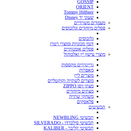
GOSSIP
ORIENT
Tommy Hilfiger
שעוני יד Disney
מעמדים משרדיים
פסלים מיוחדים וגלובוסים
גלובוסים
דגמי מכוניות ומוצרי רטרו
פסלים אומנותיים
מוצרי עישון יין ואלכוהול
גריינדרים מקססות
מאפרות
מוצרים ליין
מוצרים לשתייה וקוקטליים
מצתי זיפו ZIPPO
מצתים מיוחדים
משחקי שתייה
פלאסקים
תכשיטים
תכשיטי NEWBLING
תכשיטי סילברדו - SILVERADO
תכשיטי קליבר - KALIBER