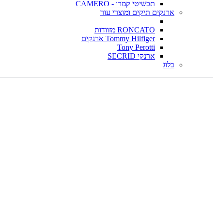
תכשיטי קמרו - CAMERO
ארנקים תיקים ומוצרי עור
RONCATO מזוודות
Tommy Hilfiger ארנקים
Tony Perotti
ארנקי SECRID
בלוג