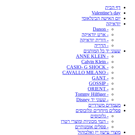
דף הבית
Valentine’s day
יום האישה הבינלאומי
יודאיקה
- Danon
- ארט יודאיקה
- דורית יודאיקה
- הדריה
שעוני יד כל המותגים
- ANNE KLEIN
- Calvin Klein
- CASIO- G SHOCK
- CAVALLO MILANO
- GANT
- GOSSIP
- ORIENT
- Tommy Hilfiger
- שעוני יד Disney
מעמדים משרדיים
פסלים מיוחדים וגלובוסים
- גלובוסים
- דגמי מכוניות ומוצרי רטרו
- פסלים אומנותיים
מוצרי עישון יין ואלכוהול