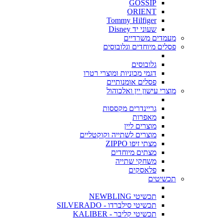
GOSSIP
ORIENT
Tommy Hilfiger
שעוני יד Disney
מעמדים משרדיים
פסלים מיוחדים וגלובוסים
גלובוסים
דגמי מכוניות ומוצרי רטרו
פסלים אומנותיים
מוצרי עישון יין ואלכוהול
גריינדרים מקססות
מאפרות
מוצרים ליין
מוצרים לשתייה וקוקטליים
מצתי זיפו ZIPPO
מצתים מיוחדים
משחקי שתייה
פלאסקים
תכשיטים
תכשיטי NEWBLING
תכשיטי סילברדו - SILVERADO
תכשיטי קליבר - KALIBER