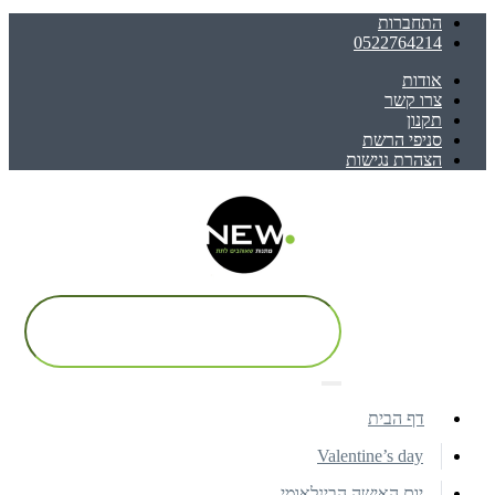
התחברות
0522764214
אודות
צרו קשר
תקנון
סניפי הרשת
הצהרת נגישות
דף הבית
Valentine’s day
יום האישה הבינלאומי