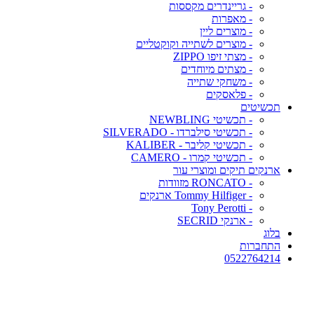
- גריינדרים מקססות
- מאפרות
- מוצרים ליין
- מוצרים לשתייה וקוקטליים
- מצתי זיפו ZIPPO
- מצתים מיוחדים
- משחקי שתייה
- פלאסקים
תכשיטים
- תכשיטי NEWBLING
- תכשיטי סילברדו - SILVERADO
- תכשיטי קליבר - KALIBER
- תכשיטי קמרו - CAMERO
ארנקים תיקים ומוצרי עור
- RONCATO מזוודות
- Tommy Hilfiger ארנקים
- Tony Perotti
- ארנקי SECRID
בלוג
התחברות
0522764214