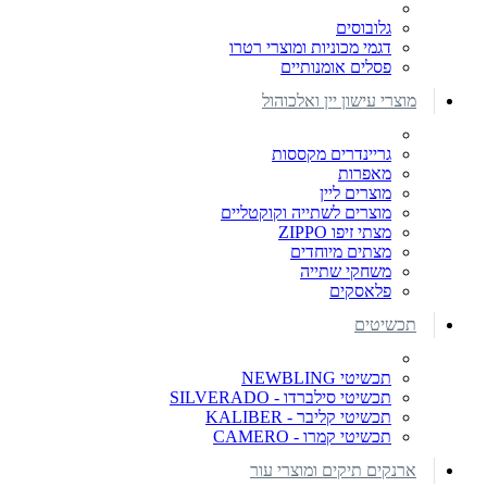
גלובוסים
דגמי מכוניות ומוצרי רטרו
פסלים אומנותיים
מוצרי עישון יין ואלכוהול
גריינדרים מקססות
מאפרות
מוצרים ליין
מוצרים לשתייה וקוקטליים
מצתי זיפו ZIPPO
מצתים מיוחדים
משחקי שתייה
פלאסקים
תכשיטים
תכשיטי NEWBLING
תכשיטי סילברדו - SILVERADO
תכשיטי קליבר - KALIBER
תכשיטי קמרו - CAMERO
ארנקים תיקים ומוצרי עור