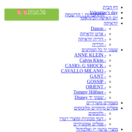
דף הבית
סל קניות
0
0
Valentine’s day
התחברות \ הרשמה
יום האישה הבינלאומי
יודאיקה
- Danon
- ארט יודאיקה
- דורית יודאיקה
- הדריה
שעוני יד כל המותגים
- ANNE KLEIN
- Calvin Klein
- CASIO- G SHOCK
- CAVALLO MILANO
- GANT
- GOSSIP
- ORIENT
- Tommy Hilfiger
- שעוני יד Disney
מעמדים משרדיים
פסלים מיוחדים וגלובוסים
- גלובוסים
- דגמי מכוניות ומוצרי רטרו
- פסלים אומנותיים
מוצרי עישון יין ואלכוהול