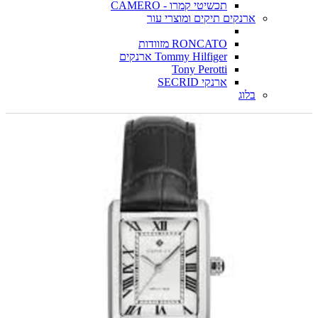
תכשיטי קמרו - CAMERO
ארנקים תיקים ומוצרי עור
RONCATO מזוודות
Tommy Hilfiger ארנקים
Tony Perotti
ארנקי SECRID
בלוג