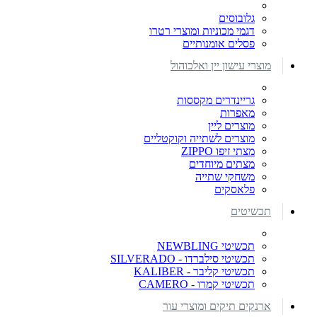
גלובוסים
דגמי מכוניות ומוצרי רטרו
פסלים אומנותיים
מוצרי עישון יין ואלכוהול
גריינדרים מקססות
מאפרות
מוצרים ליין
מוצרים לשתייה וקוקטליים
מצתי זיפו ZIPPO
מצתים מיוחדים
משחקי שתייה
פלאסקים
תכשיטים
תכשיטי NEWBLING
תכשיטי סילברדו - SILVERADO
תכשיטי קליבר - KALIBER
תכשיטי קמרו - CAMERO
ארנקים תיקים ומוצרי עור