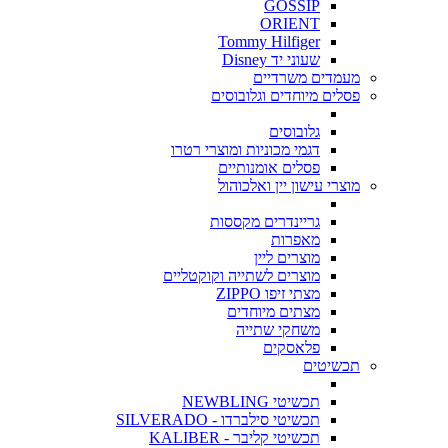
GOSSIP
ORIENT
Tommy Hilfiger
שעוני יד Disney
מעמדים משרדיים
פסלים מיוחדים וגלובוסים
גלובוסים
דגמי מכוניות ומוצרי רטרו
פסלים אומנותיים
מוצרי עישון יין ואלכוהול
גריינדרים מקססות
מאפרות
מוצרים ליין
מוצרים לשתייה וקוקטליים
מצתי זיפו ZIPPO
מצתים מיוחדים
משחקי שתייה
פלאסקים
תכשיטים
תכשיטי NEWBLING
תכשיטי סילברדו - SILVERADO
תכשיטי קליבר - KALIBER