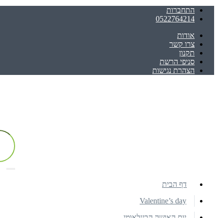
התחברות
0522764214
אודות
צרו קשר
תקנון
סניפי הרשת
הצהרת נגישות
דף הבית
Valentine’s day
יום האישה הבינלאומי