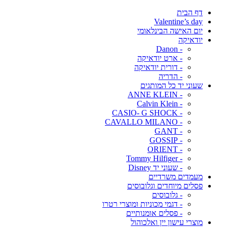
דף הבית
Valentine’s day
יום האישה הבינלאומי
יודאיקה
- Danon
- ארט יודאיקה
- דורית יודאיקה
- הדריה
שעוני יד כל המותגים
- ANNE KLEIN
- Calvin Klein
- CASIO- G SHOCK
- CAVALLO MILANO
- GANT
- GOSSIP
- ORIENT
- Tommy Hilfiger
- שעוני יד Disney
מעמדים משרדיים
פסלים מיוחדים וגלובוסים
- גלובוסים
- דגמי מכוניות ומוצרי רטרו
- פסלים אומנותיים
מוצרי עישון יין ואלכוהול