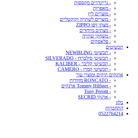
- גריינדרים מקססות
- מאפרות
- מוצרים ליין
- מוצרים לשתייה וקוקטליים
- מצתי זיפו ZIPPO
- מצתים מיוחדים
- משחקי שתייה
- פלאסקים
תכשיטים
- תכשיטי NEWBLING
- תכשיטי סילברדו - SILVERADO
- תכשיטי קליבר - KALIBER
- תכשיטי קמרו - CAMERO
ארנקים תיקים ומוצרי עור
- RONCATO מזוודות
- Tommy Hilfiger ארנקים
- Tony Perotti
- ארנקי SECRID
בלוג
התחברות
0522764214