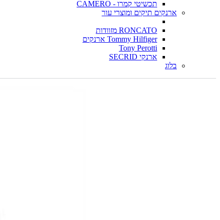
תכשיטי קמרו - CAMERO
ארנקים תיקים ומוצרי עור
RONCATO מזוודות
Tommy Hilfiger ארנקים
Tony Perotti
ארנקי SECRID
בלוג