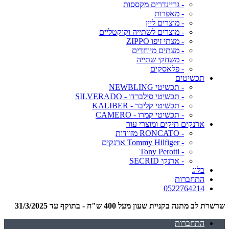
- גריינדרים מקססות
- מאפרות
- מוצרים ליין
- מוצרים לשתייה וקוקטליים
- מצתי זיפו ZIPPO
- מצתים מיוחדים
- משחקי שתייה
- פלאסקים
תכשיטים
- תכשיטי NEWBLING
- תכשיטי סילברדו - SILVERADO
- תכשיטי קליבר - KALIBER
- תכשיטי קמרו - CAMERO
ארנקים תיקים ומוצרי עור
- RONCATO מזוודות
- Tommy Hilfiger ארנקים
- Tony Perotti
- ארנקי SECRID
בלוג
התחברות
0522764214
שרשרת לב מתנה בקניית שעון מעל 400 ש"ח - בתוקף עד 31/3/2025
התחברות