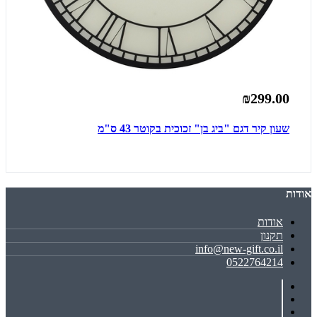
₪299.00
שעון קיר דגם "ביג בן" זכוכית בקוטר 43 ס"מ
אודות
אודות
תקנון
info@new-gift.co.il
0522764214