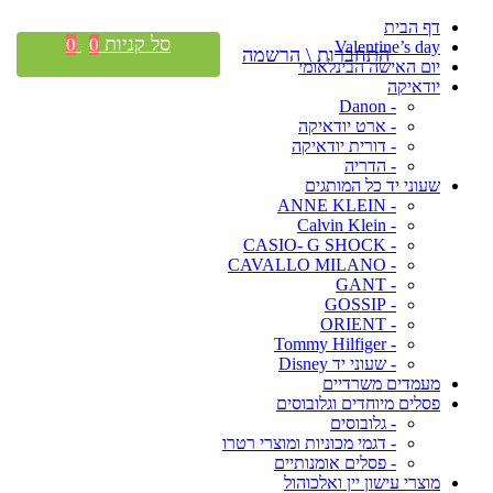
דף הבית
סל קניות
0
0
Valentine’s day
התחברות \ הרשמה
יום האישה הבינלאומי
יודאיקה
- Danon
- ארט יודאיקה
- דורית יודאיקה
- הדריה
שעוני יד כל המותגים
- ANNE KLEIN
- Calvin Klein
- CASIO- G SHOCK
- CAVALLO MILANO
- GANT
- GOSSIP
- ORIENT
- Tommy Hilfiger
- שעוני יד Disney
מעמדים משרדיים
פסלים מיוחדים וגלובוסים
- גלובוסים
- דגמי מכוניות ומוצרי רטרו
- פסלים אומנותיים
מוצרי עישון יין ואלכוהול