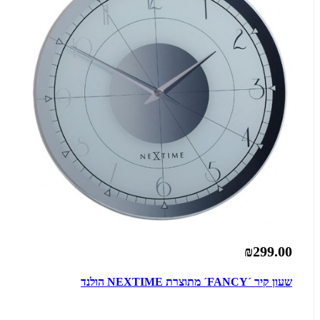
₪299.00
שעון קיר ´FANCY´ מתוצרת NEXTIME הולנד