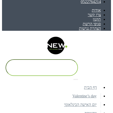
0522764214
אודות
צרו קשר
תקנון
סניפי הרשת
הצהרת נגישות
דף הבית
Valentine’s day
יום האישה הבינלאומי