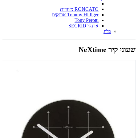
RONCATO מזוודות
Tommy Hilfiger ארנקים
Tony Perotti
ארנקי SECRID
בלוג
שעוני קיר NeXtime