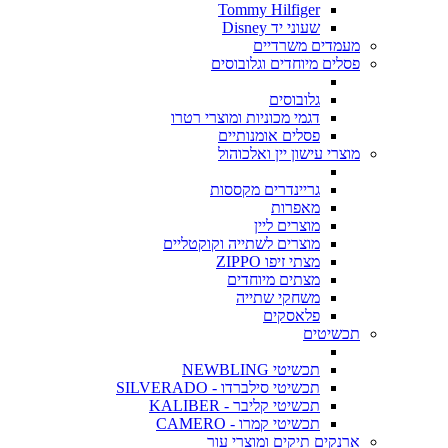
Tommy Hilfiger
שעוני יד Disney
מעמדים משרדיים
פסלים מיוחדים וגלובוסים
גלובוסים
דגמי מכוניות ומוצרי רטרו
פסלים אומנותיים
מוצרי עישון יין ואלכוהול
גריינדרים מקססות
מאפרות
מוצרים ליין
מוצרים לשתייה וקוקטליים
מצתי זיפו ZIPPO
מצתים מיוחדים
משחקי שתייה
פלאסקים
תכשיטים
תכשיטי NEWBLING
תכשיטי סילברדו - SILVERADO
תכשיטי קליבר - KALIBER
תכשיטי קמרו - CAMERO
ארנקים תיקים ומוצרי עור