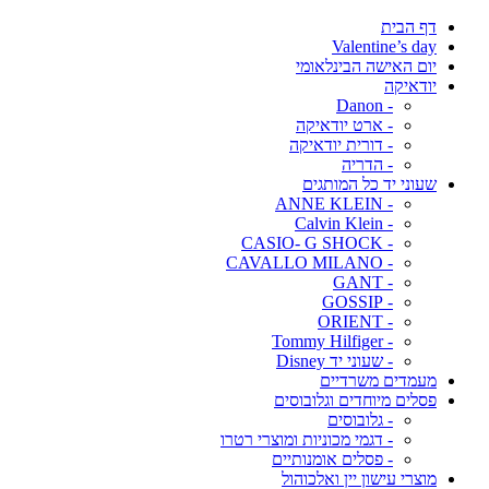
דף הבית
Valentine’s day
יום האישה הבינלאומי
יודאיקה
- Danon
- ארט יודאיקה
- דורית יודאיקה
- הדריה
שעוני יד כל המותגים
- ANNE KLEIN
- Calvin Klein
- CASIO- G SHOCK
- CAVALLO MILANO
- GANT
- GOSSIP
- ORIENT
- Tommy Hilfiger
- שעוני יד Disney
מעמדים משרדיים
פסלים מיוחדים וגלובוסים
- גלובוסים
- דגמי מכוניות ומוצרי רטרו
- פסלים אומנותיים
מוצרי עישון יין ואלכוהול