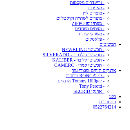
- גריינדרים מקססות
- מאפרות
- מוצרים ליין
- מוצרים לשתייה וקוקטליים
- מצתי זיפו ZIPPO
- מצתים מיוחדים
- משחקי שתייה
- פלאסקים
תכשיטים
- תכשיטי NEWBLING
- תכשיטי סילברדו - SILVERADO
- תכשיטי קליבר - KALIBER
- תכשיטי קמרו - CAMERO
ארנקים תיקים ומוצרי עור
- RONCATO מזוודות
- Tommy Hilfiger ארנקים
- Tony Perotti
- ארנקי SECRID
בלוג
התחברות
0522764214