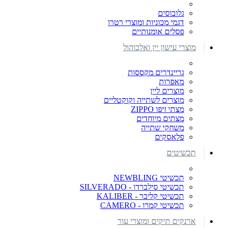
גלובוסים
דגמי מכוניות ומוצרי רטרו
פסלים אומנותיים
מוצרי עישון יין ואלכוהול
גריינדרים מקססות
מאפרות
מוצרים ליין
מוצרים לשתייה וקוקטליים
מצתי זיפו ZIPPO
מצתים מיוחדים
משחקי שתייה
פלאסקים
תכשיטים
תכשיטי NEWBLING
תכשיטי סילברדו - SILVERADO
תכשיטי קליבר - KALIBER
תכשיטי קמרו - CAMERO
ארנקים תיקים ומוצרי עור