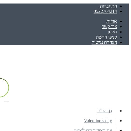
התחברות
0522764214
אודות
צרו קשר
תקנון
סניפי הרשת
הצהרת נגישות
דף הבית
Valentine’s day
יום האישה הבינלאומי