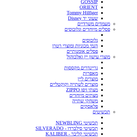
GOSSIP
ORIENT
Tommy Hilfiger
שעוני יד Disney
מעמדים משרדיים
פסלים מיוחדים וגלובוסים
גלובוסים
דגמי מכוניות ומוצרי רטרו
פסלים אומנותיים
מוצרי עישון יין ואלכוהול
גריינדרים מקססות
מאפרות
מוצרים ליין
מוצרים לשתייה וקוקטליים
מצתי זיפו ZIPPO
מצתים מיוחדים
משחקי שתייה
פלאסקים
תכשיטים
תכשיטי NEWBLING
תכשיטי סילברדו - SILVERADO
תכשיטי קליבר - KALIBER