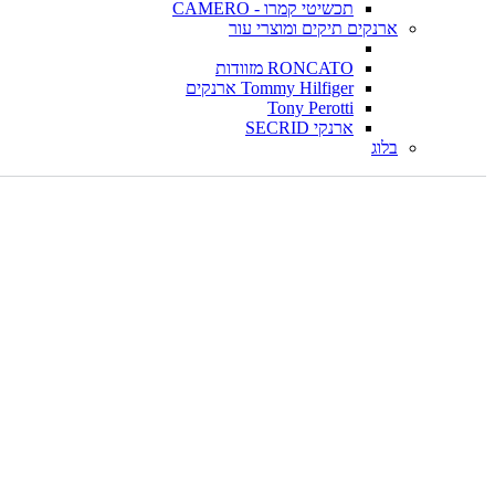
תכשיטי קמרו - CAMERO
ארנקים תיקים ומוצרי עור
RONCATO מזוודות
Tommy Hilfiger ארנקים
Tony Perotti
ארנקי SECRID
בלוג