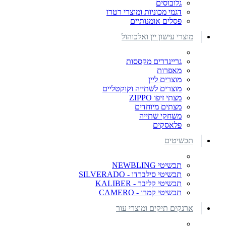
גלובוסים
דגמי מכוניות ומוצרי רטרו
פסלים אומנותיים
מוצרי עישון יין ואלכוהול
גריינדרים מקססות
מאפרות
מוצרים ליין
מוצרים לשתייה וקוקטליים
מצתי זיפו ZIPPO
מצתים מיוחדים
משחקי שתייה
פלאסקים
תכשיטים
תכשיטי NEWBLING
תכשיטי סילברדו - SILVERADO
תכשיטי קליבר - KALIBER
תכשיטי קמרו - CAMERO
ארנקים תיקים ומוצרי עור