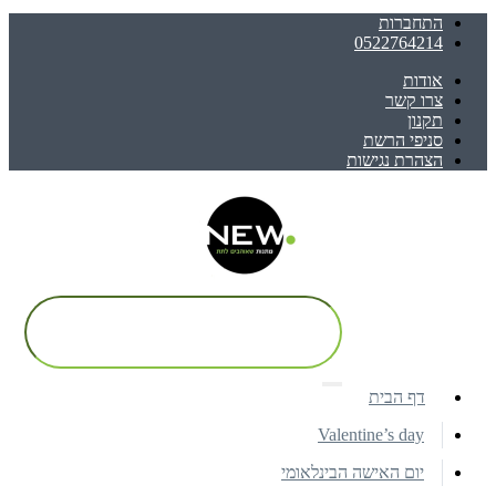
התחברות
0522764214
אודות
צרו קשר
תקנון
סניפי הרשת
הצהרת נגישות
דף הבית
Valentine’s day
יום האישה הבינלאומי