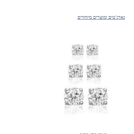
גאדג'טים ומוצרים מיוחדים