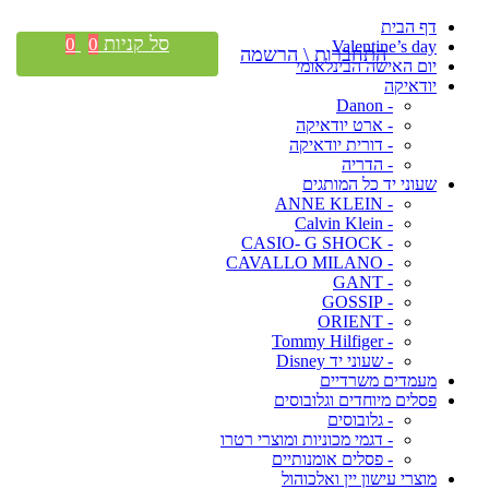
דף הבית
סל קניות
0
0
Valentine’s day
התחברות \ הרשמה
יום האישה הבינלאומי
יודאיקה
- Danon
- ארט יודאיקה
- דורית יודאיקה
- הדריה
שעוני יד כל המותגים
- ANNE KLEIN
- Calvin Klein
- CASIO- G SHOCK
- CAVALLO MILANO
- GANT
- GOSSIP
- ORIENT
- Tommy Hilfiger
- שעוני יד Disney
מעמדים משרדיים
פסלים מיוחדים וגלובוסים
- גלובוסים
- דגמי מכוניות ומוצרי רטרו
- פסלים אומנותיים
מוצרי עישון יין ואלכוהול