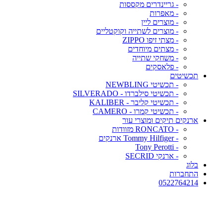
- גריינדרים מקססות
- מאפרות
- מוצרים ליין
- מוצרים לשתייה וקוקטליים
- מצתי זיפו ZIPPO
- מצתים מיוחדים
- משחקי שתייה
- פלאסקים
תכשיטים
- תכשיטי NEWBLING
- תכשיטי סילברדו - SILVERADO
- תכשיטי קליבר - KALIBER
- תכשיטי קמרו - CAMERO
ארנקים תיקים ומוצרי עור
- RONCATO מזוודות
- Tommy Hilfiger ארנקים
- Tony Perotti
- ארנקי SECRID
בלוג
התחברות
0522764214