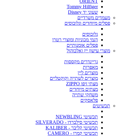
ORIENT
Tommy Hilfiger
שעוני יד Disney
מעמדים משרדיים
פסלים מיוחדים וגלובוסים
גלובוסים
דגמי מכוניות ומוצרי רטרו
פסלים אומנותיים
מוצרי עישון יין ואלכוהול
גריינדרים מקססות
מאפרות
מוצרים ליין
מוצרים לשתייה וקוקטליים
מצתי זיפו ZIPPO
מצתים מיוחדים
משחקי שתייה
פלאסקים
תכשיטים
תכשיטי NEWBLING
תכשיטי סילברדו - SILVERADO
תכשיטי קליבר - KALIBER
תכשיטי קמרו - CAMERO