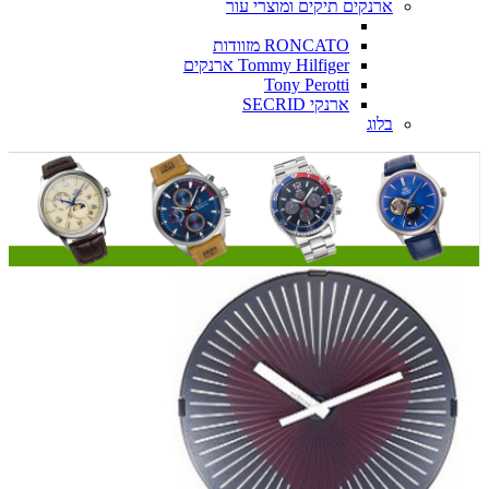
ארנקים תיקים ומוצרי עור
RONCATO מזוודות
Tommy Hilfiger ארנקים
Tony Perotti
ארנקי SECRID
בלוג