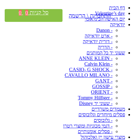
דף הבית
סל קניות
0
0
Valentine’s day
התחברות \ הרשמה
יום האישה הבינלאומי
יודאיקה
- Danon
- ארט יודאיקה
- דורית יודאיקה
- הדריה
שעוני יד כל המותגים
- ANNE KLEIN
- Calvin Klein
- CASIO- G SHOCK
- CAVALLO MILANO
- GANT
- GOSSIP
- ORIENT
- Tommy Hilfiger
- שעוני יד Disney
מעמדים משרדיים
פסלים מיוחדים וגלובוסים
- גלובוסים
- דגמי מכוניות ומוצרי רטרו
- פסלים אומנותיים
מוצרי עישון יין ואלכוהול