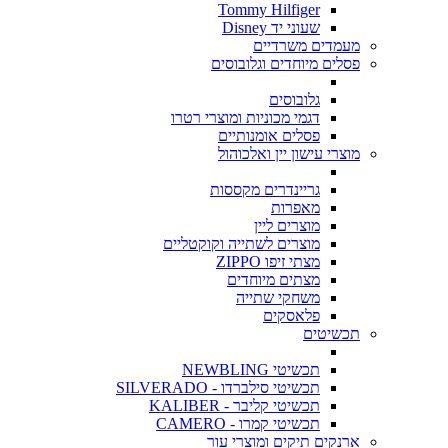
Tommy Hilfiger
שעוני יד Disney
מעמדים משרדיים
פסלים מיוחדים וגלובוסים
גלובוסים
דגמי מכוניות ומוצרי רטרו
פסלים אומנותיים
מוצרי עישון יין ואלכוהול
גריינדרים מקססות
מאפרות
מוצרים ליין
מוצרים לשתייה וקוקטליים
מצתי זיפו ZIPPO
מצתים מיוחדים
משחקי שתייה
פלאסקים
תכשיטים
תכשיטי NEWBLING
תכשיטי סילברדו - SILVERADO
תכשיטי קליבר - KALIBER
תכשיטי קמרו - CAMERO
ארנקים תיקים ומוצרי עור