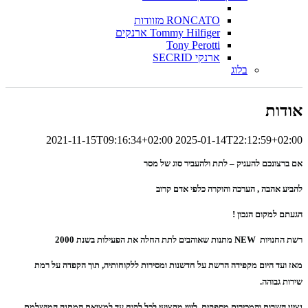
RONCATO מזוודות
Tommy Hilfiger ארנקים
Tony Perotti
ארנקי SECRID
בלוג
אודות
2021-11-15T09:16:34+02:00
2025-01-14T22:12:59+02:00
אם ברצונכם להעניק – לתת ולהעביר סוג של מסר
להביע אהבה , הערכה והוקרה כלפי אדם קרוב
הגעתם למקום הנכון !
רשת החנויות NEW מתנות שאוהבים לתת החלה את הפעילות בשנת 2000
מאז ועד היום מקפידה הרשת על חדשנות ומסירות ללקוחותיה, תוך הקפדה על רמת
שירות
גבוהה.
נציגי השרות והמכירות מספקים ליווי מקצועי לכל לקוח עד למציאת המתנה המושלמת.