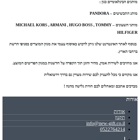
מותגים הבינלאומיים כגון :
מותג התכשיטים – PANDORA
מותגי השעונים – MICHAEL KORS , ARMANI , HUGO BOSS , TOMMY
HILFIGER
בנוסף לאתר האינטרנט שלנו ניתן לרכוש באיסוף עצמי את מגוון המוצרים בסניפי הרשת
ברחבי הארץ.
אנו מחויבים לשירות אמין, מהיר והוגן תוך הקפדה על חדשנות במגוון הפריטים המוצע.
אנו מקווים כי נוכל להעניק לכם שירות מצויין גם בדרך וירטואלית
מברכים אתכם ומאחלים לכם חווית גלישה מהנה !
אודות
אודות
תקנון
info@new-gift.co.il
0522764214