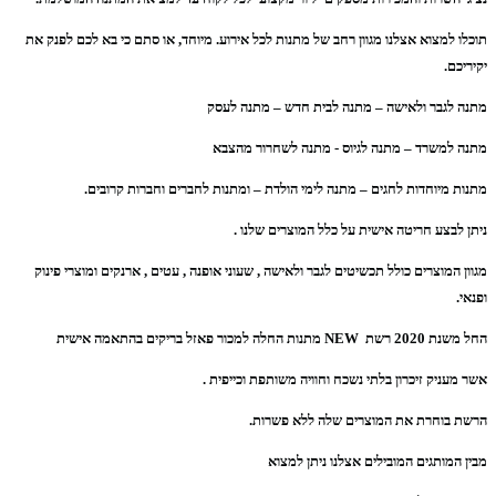
תוכלו למצוא אצלנו מגוון רחב של מתנות לכל אירוע. מיוחד, או סתם כי בא לכם לפנק את
יקיריכם.
מתנה לגבר ולאישה – מתנה לבית חדש – מתנה לעסק
מתנה למשרד – מתנה לגיוס - מתנה לשחרור מהצבא
מתנות מיוחדות לחגים – מתנה לימי הולדת – ומתנות לחברים וחברות קרובים.
ניתן לבצע חריטה אישית על כלל המוצרים שלנו .
מגוון המוצרים כולל תכשיטים לגבר ולאישה , שעוני אופנה , עטים , ארנקים ומוצרי פינוק
ופנאי.
החל משנת 2020 רשת NEW מתנות החלה למכור פאזל בריקים בהתאמה אישית
אשר מעניק זיכרון בלתי נשכח וחוויה משותפת וכייפית .
הרשת בוחרת את המוצרים שלה ללא פשרות.
מבין המותגים המובילים אצלנו ניתן למצוא