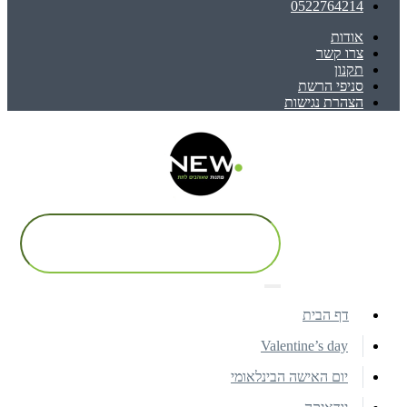
0522764214
אודות
צרו קשר
תקנון
סניפי הרשת
הצהרת נגישות
דף הבית
Valentine’s day
יום האישה הבינלאומי