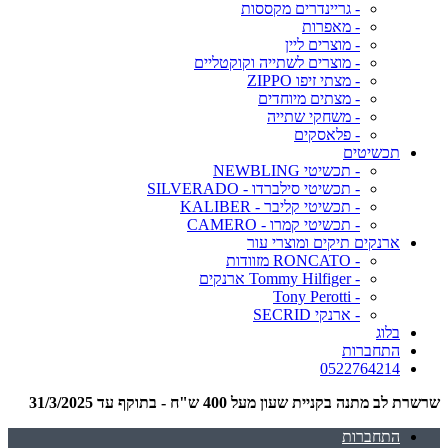
- גריינדרים מקססות
- מאפרות
- מוצרים ליין
- מוצרים לשתייה וקוקטליים
- מצתי זיפו ZIPPO
- מצתים מיוחדים
- משחקי שתייה
- פלאסקים
תכשיטים
- תכשיטי NEWBLING
- תכשיטי סילברדו - SILVERADO
- תכשיטי קליבר - KALIBER
- תכשיטי קמרו - CAMERO
ארנקים תיקים ומוצרי עור
- RONCATO מזוודות
- Tommy Hilfiger ארנקים
- Tony Perotti
- ארנקי SECRID
בלוג
התחברות
0522764214
שרשרת לב מתנה בקניית שעון מעל 400 ש"ח - בתוקף עד 31/3/2025
התחברות