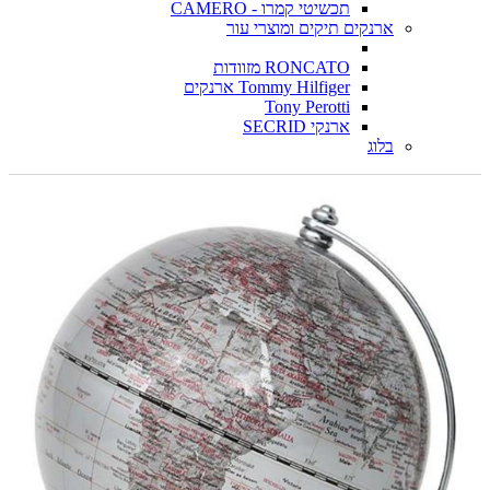
תכשיטי קמרו - CAMERO
ארנקים תיקים ומוצרי עור
RONCATO מזוודות
Tommy Hilfiger ארנקים
Tony Perotti
ארנקי SECRID
בלוג