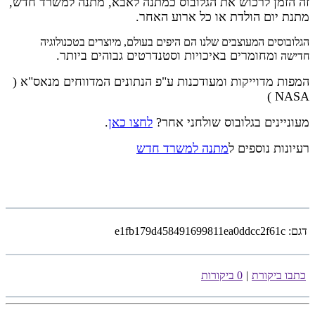
זה הזמן לרכוש את הגלובוס כמתנה לאבא, מתנה למשרד חדש,
מתנת יום הולדת או כל ארוע האחר.
הגלובוסים המעוצבים שלנו הם היפים בעולם, מיוצרים בטכנולוגיה
ומחומרים באיכויות וסטנדרטים גבוהים ביותר.
חדישה
המפות מדוייקות ומעודכנות ע"פ הנתונים המדווחים מנאס"א (
)
NASA
מעוניינים בגלובוס שולחני אחר?
לחצו כאן
.
רעיונות נוספים ל
מתנה למשרד חדש
דגם:
e1fb179d458491699811ea0ddcc2f61c
כתבו ביקורת
|
0 ביקורות