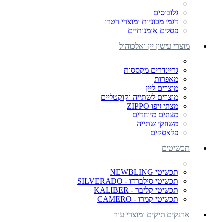
גלובוסים
דגמי מכוניות ומוצרי רטרו
פסלים אומנותיים
מוצרי עישון יין ואלכוהול
גריינדרים מקססות
מאפרות
מוצרים ליין
מוצרים לשתייה וקוקטליים
מצתי זיפו ZIPPO
מצתים מיוחדים
משחקי שתייה
פלאסקים
תכשיטים
תכשיטי NEWBLING
תכשיטי סילברדו - SILVERADO
תכשיטי קליבר - KALIBER
תכשיטי קמרו - CAMERO
ארנקים תיקים ומוצרי עור