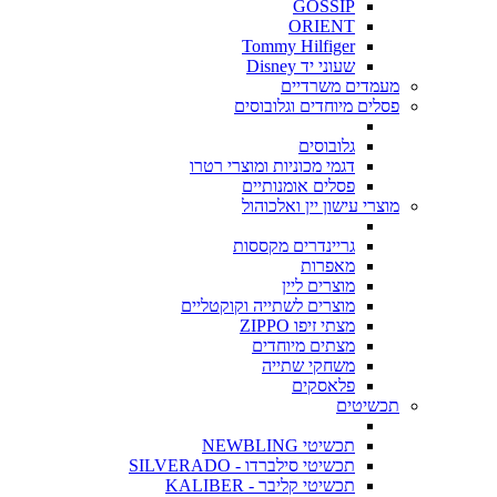
GOSSIP
ORIENT
Tommy Hilfiger
שעוני יד Disney
מעמדים משרדיים
פסלים מיוחדים וגלובוסים
גלובוסים
דגמי מכוניות ומוצרי רטרו
פסלים אומנותיים
מוצרי עישון יין ואלכוהול
גריינדרים מקססות
מאפרות
מוצרים ליין
מוצרים לשתייה וקוקטליים
מצתי זיפו ZIPPO
מצתים מיוחדים
משחקי שתייה
פלאסקים
תכשיטים
תכשיטי NEWBLING
תכשיטי סילברדו - SILVERADO
תכשיטי קליבר - KALIBER