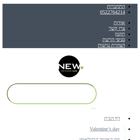
התחברות
0522764214
אודות
צרו קשר
תקנון
סניפי הרשת
הצהרת נגישות
דף הבית
Valentine’s day
יום האישה הבינלאומי