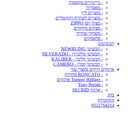
- גריינדרים מקססות
- מאפרות
- מוצרים ליין
- מוצרים לשתייה וקוקטליים
- מצתי זיפו ZIPPO
- מצתים מיוחדים
- משחקי שתייה
- פלאסקים
תכשיטים
- תכשיטי NEWBLING
- תכשיטי סילברדו - SILVERADO
- תכשיטי קליבר - KALIBER
- תכשיטי קמרו - CAMERO
ארנקים תיקים ומוצרי עור
- RONCATO מזוודות
- Tommy Hilfiger ארנקים
- Tony Perotti
- ארנקי SECRID
בלוג
התחברות
0522764214