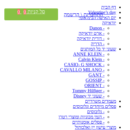
דף הבית
סל קניות
0
0
Valentine’s day
התחברות \ הרשמה
יום האישה הבינלאומי
יודאיקה
- Danon
- ארט יודאיקה
- דורית יודאיקה
- הדריה
שעוני יד כל המותגים
- ANNE KLEIN
- Calvin Klein
- CASIO- G SHOCK
- CAVALLO MILANO
- GANT
- GOSSIP
- ORIENT
- Tommy Hilfiger
- שעוני יד Disney
מעמדים משרדיים
פסלים מיוחדים וגלובוסים
- גלובוסים
- דגמי מכוניות ומוצרי רטרו
- פסלים אומנותיים
מוצרי עישון יין ואלכוהול