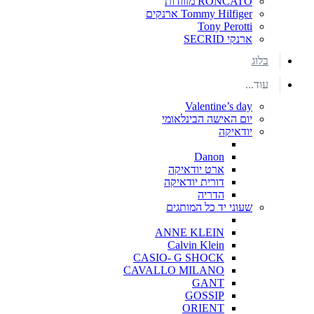
RONCATO מזוודות
Tommy Hilfiger ארנקים
Tony Perotti
ארנקי SECRID
בלוג
עוד...
Valentine’s day
יום האישה הבינלאומי
יודאיקה
Danon
ארט יודאיקה
דורית יודאיקה
הדריה
שעוני יד כל המותגים
ANNE KLEIN
Calvin Klein
CASIO- G SHOCK
CAVALLO MILANO
GANT
GOSSIP
ORIENT