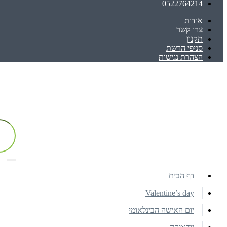
0522764214
אודות
צרו קשר
תקנון
סניפי הרשת
הצהרת נגישות
דף הבית
Valentine’s day
יום האישה הבינלאומי