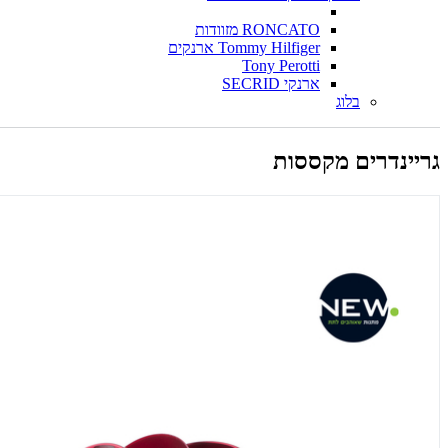
RONCATO מזוודות
Tommy Hilfiger ארנקים
Tony Perotti
ארנקי SECRID
בלוג
גריינדרים מקססות