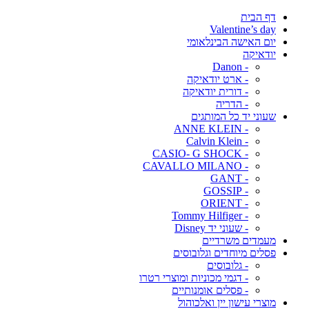
דף הבית
Valentine’s day
יום האישה הבינלאומי
יודאיקה
- Danon
- ארט יודאיקה
- דורית יודאיקה
- הדריה
שעוני יד כל המותגים
- ANNE KLEIN
- Calvin Klein
- CASIO- G SHOCK
- CAVALLO MILANO
- GANT
- GOSSIP
- ORIENT
- Tommy Hilfiger
- שעוני יד Disney
מעמדים משרדיים
פסלים מיוחדים וגלובוסים
- גלובוסים
- דגמי מכוניות ומוצרי רטרו
- פסלים אומנותיים
מוצרי עישון יין ואלכוהול