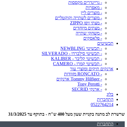
- גריינדרים מקססות
- מאפרות
- מוצרים ליין
- מוצרים לשתייה וקוקטליים
- מצתי זיפו ZIPPO
- מצתים מיוחדים
- משחקי שתייה
- פלאסקים
תכשיטים
- תכשיטי NEWBLING
- תכשיטי סילברדו - SILVERADO
- תכשיטי קליבר - KALIBER
- תכשיטי קמרו - CAMERO
ארנקים תיקים ומוצרי עור
- RONCATO מזוודות
- Tommy Hilfiger ארנקים
- Tony Perotti
- ארנקי SECRID
בלוג
התחברות
0522764214
שרשרת לב מתנה בקניית שעון מעל 400 ש"ח - בתוקף עד 31/3/2025
התחברות