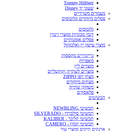
Tommy Hilfiger
שעוני יד Disney
מעמדים משרדיים
פסלים מיוחדים וגלובוסים
גלובוסים
דגמי מכוניות ומוצרי רטרו
פסלים אומנותיים
מוצרי עישון יין ואלכוהול
גריינדרים מקססות
מאפרות
מוצרים ליין
מוצרים לשתייה וקוקטליים
מצתי זיפו ZIPPO
מצתים מיוחדים
משחקי שתייה
פלאסקים
תכשיטים
תכשיטי NEWBLING
תכשיטי סילברדו - SILVERADO
תכשיטי קליבר - KALIBER
תכשיטי קמרו - CAMERO
ארנקים תיקים ומוצרי עור