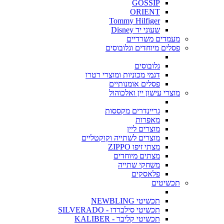
GOSSIP
ORIENT
Tommy Hilfiger
שעוני יד Disney
מעמדים משרדיים
פסלים מיוחדים וגלובוסים
גלובוסים
דגמי מכוניות ומוצרי רטרו
פסלים אומנותיים
מוצרי עישון יין ואלכוהול
גריינדרים מקססות
מאפרות
מוצרים ליין
מוצרים לשתייה וקוקטליים
מצתי זיפו ZIPPO
מצתים מיוחדים
משחקי שתייה
פלאסקים
תכשיטים
תכשיטי NEWBLING
תכשיטי סילברדו - SILVERADO
תכשיטי קליבר - KALIBER