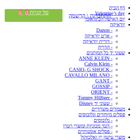
דף הבית
סל קניות
0
0
Valentine’s day
התחברות \ הרשמה
יום האישה הבינלאומי
יודאיקה
- Danon
- ארט יודאיקה
- דורית יודאיקה
- הדריה
שעוני יד כל המותגים
- ANNE KLEIN
- Calvin Klein
- CASIO- G SHOCK
- CAVALLO MILANO
- GANT
- GOSSIP
- ORIENT
- Tommy Hilfiger
- שעוני יד Disney
מעמדים משרדיים
פסלים מיוחדים וגלובוסים
- גלובוסים
- דגמי מכוניות ומוצרי רטרו
- פסלים אומנותיים
מוצרי עישון יין ואלכוהול