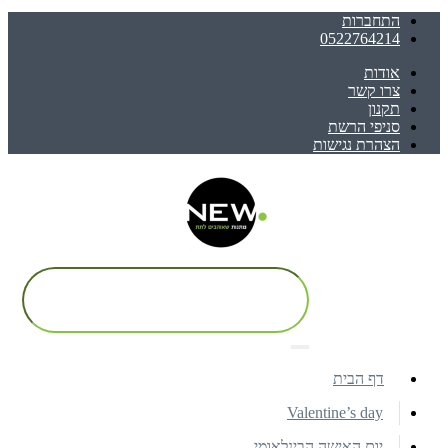
התחברות
0522764214
אודות
צרו קשר
תקנון
סניפי הרשת
הצהרת נגישות
דף הבית
Valentine’s day
יום האישה הבינלאומי