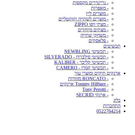
- גריינדרים מקססות
- מאפרות
- מוצרים ליין
- מוצרים לשתייה וקוקטליים
- מצתי זיפו ZIPPO
- מצתים מיוחדים
- משחקי שתייה
- פלאסקים
תכשיטים
- תכשיטי NEWBLING
- תכשיטי סילברדו - SILVERADO
- תכשיטי קליבר - KALIBER
- תכשיטי קמרו - CAMERO
ארנקים תיקים ומוצרי עור
- RONCATO מזוודות
- Tommy Hilfiger ארנקים
- Tony Perotti
- ארנקי SECRID
בלוג
התחברות
0522764214