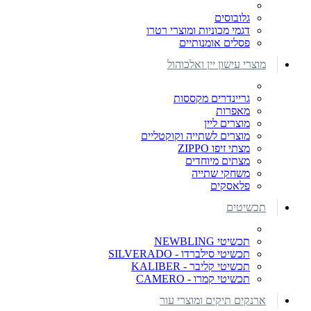
גלובוסים
דגמי מכוניות ומוצרי רטרו
פסלים אומנותיים
מוצרי עישון יין ואלכוהול
גריינדרים מקססות
מאפרות
מוצרים ליין
מוצרים לשתייה וקוקטליים
מצתי זיפו ZIPPO
מצתים מיוחדים
משחקי שתייה
פלאסקים
תכשיטים
תכשיטי NEWBLING
תכשיטי סילברדו - SILVERADO
תכשיטי קליבר - KALIBER
תכשיטי קמרו - CAMERO
ארנקים תיקים ומוצרי עור