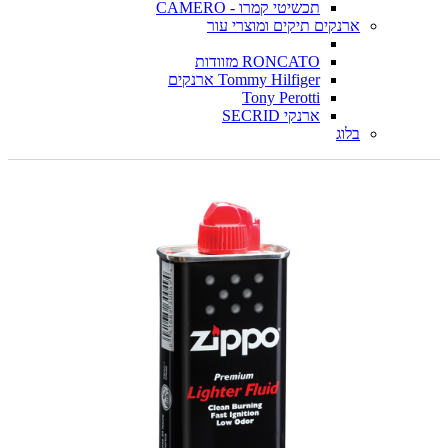
תכשיטי קמרו - CAMERO
ארנקים תיקים ומוצרי עור
RONCATO מזוודות
Tommy Hilfiger ארנקים
Tony Perotti
ארנקי SECRID
בלוג