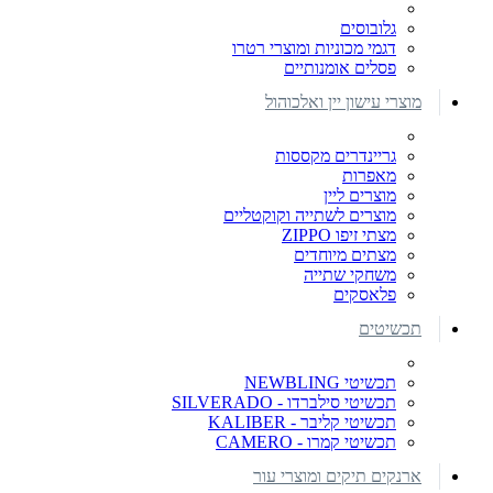
גלובוסים
דגמי מכוניות ומוצרי רטרו
פסלים אומנותיים
מוצרי עישון יין ואלכוהול
גריינדרים מקססות
מאפרות
מוצרים ליין
מוצרים לשתייה וקוקטליים
מצתי זיפו ZIPPO
מצתים מיוחדים
משחקי שתייה
פלאסקים
תכשיטים
תכשיטי NEWBLING
תכשיטי סילברדו - SILVERADO
תכשיטי קליבר - KALIBER
תכשיטי קמרו - CAMERO
ארנקים תיקים ומוצרי עור