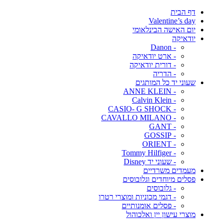
דף הבית
Valentine’s day
יום האישה הבינלאומי
יודאיקה
- Danon
- ארט יודאיקה
- דורית יודאיקה
- הדריה
שעוני יד כל המותגים
- ANNE KLEIN
- Calvin Klein
- CASIO- G SHOCK
- CAVALLO MILANO
- GANT
- GOSSIP
- ORIENT
- Tommy Hilfiger
- שעוני יד Disney
מעמדים משרדיים
פסלים מיוחדים וגלובוסים
- גלובוסים
- דגמי מכוניות ומוצרי רטרו
- פסלים אומנותיים
מוצרי עישון יין ואלכוהול