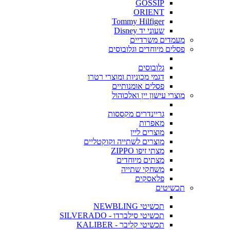
GOSSIP
ORIENT
Tommy Hilfiger
שעוני יד Disney
מעמדים משרדיים
פסלים מיוחדים וגלובוסים
גלובוסים
דגמי מכוניות ומוצרי רטרו
פסלים אומנותיים
מוצרי עישון יין ואלכוהול
גריינדרים מקססות
מאפרות
מוצרים ליין
מוצרים לשתייה וקוקטליים
מצתי זיפו ZIPPO
מצתים מיוחדים
משחקי שתייה
פלאסקים
תכשיטים
תכשיטי NEWBLING
תכשיטי סילברדו - SILVERADO
תכשיטי קליבר - KALIBER