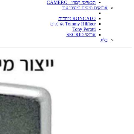
תכשיטי קמרו - CAMERO
ארנקים תיקים ומוצרי עור
RONCATO מזוודות
Tommy Hilfiger ארנקים
Tony Perotti
ארנקי SECRID
בלוג