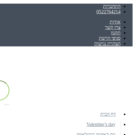
התחברות
0522764214
אודות
צרו קשר
תקנון
סניפי הרשת
הצהרת נגישות
דף הבית
Valentine’s day
יום האישה הבינלאומי