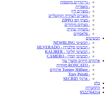
- גריינדרים מקססות
- מאפרות
- מוצרים ליין
- מוצרים לשתייה וקוקטליים
- מצתי זיפו ZIPPO
- מצתים מיוחדים
- משחקי שתייה
- פלאסקים
תכשיטים
- תכשיטי NEWBLING
- תכשיטי סילברדו - SILVERADO
- תכשיטי קליבר - KALIBER
- תכשיטי קמרו - CAMERO
ארנקים תיקים ומוצרי עור
- RONCATO מזוודות
- Tommy Hilfiger ארנקים
- Tony Perotti
- ארנקי SECRID
בלוג
התחברות
0522764214