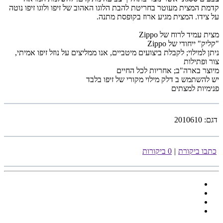
קדמת המצית מעוטר בחריטת להבת הלוגו האהוב של זיפו ולוגו זיפו נוטה
על צידו. המצית מגיע ארוז בקופסת מתנה.
מצית עמיד לרוח של Zippo
"קליק" ייחודי של Zippo
ניתן למילוי; לקבלת ביצועים מיטביים, אנו ממליצים על נוזל זיפו אמיתי,
צור ופתילות
מיוצר בארה"ב; אחריות לכל החיים
יש להשתמש ב דלק מילוי מקורי של זיפו בלבד
פנימיות למצתים
דגם:
2010610
כתבו ביקורת
|
0 ביקורות