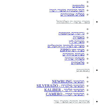
גלובוסים
דגמי מכוניות ומוצרי רטרו
פסלים אומנותיים
מוצרי עישון יין ואלכוהול
גריינדרים מקססות
מאפרות
מוצרים ליין
מוצרים לשתייה וקוקטליים
מצתי זיפו ZIPPO
מצתים מיוחדים
משחקי שתייה
פלאסקים
תכשיטים
תכשיטי NEWBLING
תכשיטי סילברדו - SILVERADO
תכשיטי קליבר - KALIBER
תכשיטי קמרו - CAMERO
ארנקים תיקים ומוצרי עור