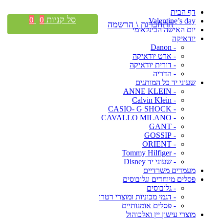
דף הבית
סל קניות
0
0
Valentine’s day
התחברות \ הרשמה
יום האישה הבינלאומי
יודאיקה
- Danon
- ארט יודאיקה
- דורית יודאיקה
- הדריה
שעוני יד כל המותגים
- ANNE KLEIN
- Calvin Klein
- CASIO- G SHOCK
- CAVALLO MILANO
- GANT
- GOSSIP
- ORIENT
- Tommy Hilfiger
- שעוני יד Disney
מעמדים משרדיים
פסלים מיוחדים וגלובוסים
- גלובוסים
- דגמי מכוניות ומוצרי רטרו
- פסלים אומנותיים
מוצרי עישון יין ואלכוהול