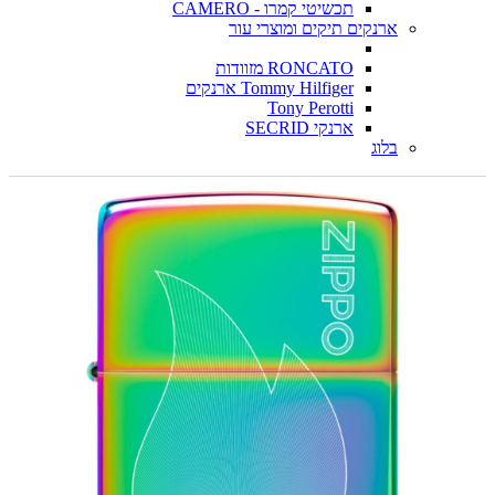
תכשיטי קמרו - CAMERO
ארנקים תיקים ומוצרי עור
RONCATO מזוודות
Tommy Hilfiger ארנקים
Tony Perotti
ארנקי SECRID
בלוג