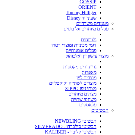
GOSSIP
ORIENT
Tommy Hilfiger
שעוני יד Disney
מעמדים משרדיים
פסלים מיוחדים וגלובוסים
גלובוסים
דגמי מכוניות ומוצרי רטרו
פסלים אומנותיים
מוצרי עישון יין ואלכוהול
גריינדרים מקססות
מאפרות
מוצרים ליין
מוצרים לשתייה וקוקטליים
מצתי זיפו ZIPPO
מצתים מיוחדים
משחקי שתייה
פלאסקים
תכשיטים
תכשיטי NEWBLING
תכשיטי סילברדו - SILVERADO
תכשיטי קליבר - KALIBER