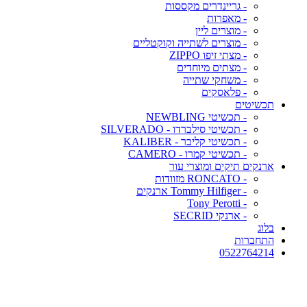
- גריינדרים מקססות
- מאפרות
- מוצרים ליין
- מוצרים לשתייה וקוקטליים
- מצתי זיפו ZIPPO
- מצתים מיוחדים
- משחקי שתייה
- פלאסקים
תכשיטים
- תכשיטי NEWBLING
- תכשיטי סילברדו - SILVERADO
- תכשיטי קליבר - KALIBER
- תכשיטי קמרו - CAMERO
ארנקים תיקים ומוצרי עור
- RONCATO מזוודות
- Tommy Hilfiger ארנקים
- Tony Perotti
- ארנקי SECRID
בלוג
התחברות
0522764214