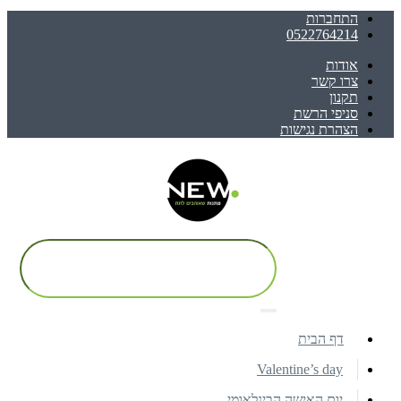
התחברות
0522764214
אודות
צרו קשר
תקנון
סניפי הרשת
הצהרת נגישות
דף הבית
Valentine’s day
יום האישה הבינלאומי