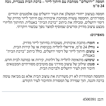
חמסה "ירושלים" ממתכת עם חיתוך לייזר – ברכת הבית בעברית, גובה
24 ס"מ
חמסה בעיצוב ייחודי המשלב את העיר ירושלים עם אלמנטים יהודיים
מסורתיים. החמסה עשויה ממתכת איכותית עם חיתוך לייזר מדויק של
דימוי ירושלים, ומכילה את כיתוב "ברכת הבית" באנגלית. החיתוך הלייזרי
מבצע עיצוב מדויק ומרשים שמוסיף למוצר נופך עכשווי ויוקרתי.
מאפיינים:
חומר:
מתכת איכותית, מעובדת בחיתוך לייזר מדויק.
גודל:
24 ס"מ, אידיאלי לתלייה בכניסות או על קירות הבית.
עיצוב:
חיתוך לייזר של דימוי ירושלים, כולל כיתוב "ברכת הבית"
באנגלית.
שימוש:
מתאימה לתלייה על דלתות, קירות או כמתנה לבית חדש.
סגנון:
שילוב של עיצוב מודרני עם מוטיבים מסורתיים המבטאים
חיבור חזק לעיר ירושלים ולברכות הבית.
החמסה המהודרת לא רק משדרגת את עיצוב הבית אלא גם מביאה עימה
ברכה והגנה, תוך שמירה על המסורת והחיבור לעיר הקודש.
דגם:
4500391