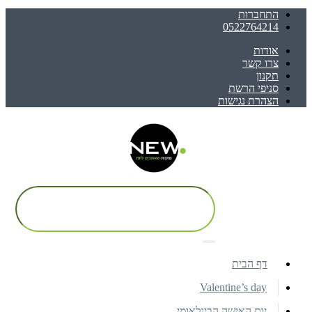
התחברות
0522764214
אודות
צרו קשר
תקנון
סניפי הרשת
הצהרת נגישות
דף הבית
Valentine’s day
יום האישה הבינלאומי