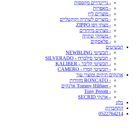
- גריינדרים מקססות
- מאפרות
- מוצרים ליין
- מוצרים לשתייה וקוקטליים
- מצתי זיפו ZIPPO
- מצתים מיוחדים
- משחקי שתייה
- פלאסקים
תכשיטים
- תכשיטי NEWBLING
- תכשיטי סילברדו - SILVERADO
- תכשיטי קליבר - KALIBER
- תכשיטי קמרו - CAMERO
ארנקים תיקים ומוצרי עור
- RONCATO מזוודות
- Tommy Hilfiger ארנקים
- Tony Perotti
- ארנקי SECRID
בלוג
התחברות
0522764214