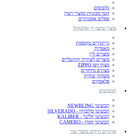
גלובוסים
דגמי מכוניות ומוצרי רטרו
פסלים אומנותיים
מוצרי עישון יין ואלכוהול
גריינדרים מקססות
מאפרות
מוצרים ליין
מוצרים לשתייה וקוקטליים
מצתי זיפו ZIPPO
מצתים מיוחדים
משחקי שתייה
פלאסקים
תכשיטים
תכשיטי NEWBLING
תכשיטי סילברדו - SILVERADO
תכשיטי קליבר - KALIBER
תכשיטי קמרו - CAMERO
ארנקים תיקים ומוצרי עור