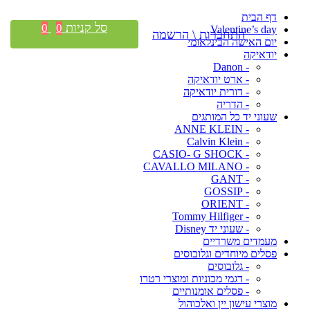
דף הבית
סל קניות
0
0
Valentine’s day
התחברות \ הרשמה
יום האישה הבינלאומי
יודאיקה
- Danon
- ארט יודאיקה
- דורית יודאיקה
- הדריה
שעוני יד כל המותגים
- ANNE KLEIN
- Calvin Klein
- CASIO- G SHOCK
- CAVALLO MILANO
- GANT
- GOSSIP
- ORIENT
- Tommy Hilfiger
- שעוני יד Disney
מעמדים משרדיים
פסלים מיוחדים וגלובוסים
- גלובוסים
- דגמי מכוניות ומוצרי רטרו
- פסלים אומנותיים
מוצרי עישון יין ואלכוהול