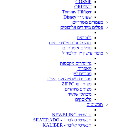
GOSSIP
ORIENT
Tommy Hilfiger
שעוני יד Disney
מעמדים משרדיים
פסלים מיוחדים וגלובוסים
גלובוסים
דגמי מכוניות ומוצרי רטרו
פסלים אומנותיים
מוצרי עישון יין ואלכוהול
גריינדרים מקססות
מאפרות
מוצרים ליין
מוצרים לשתייה וקוקטליים
מצתי זיפו ZIPPO
מצתים מיוחדים
משחקי שתייה
פלאסקים
תכשיטים
תכשיטי NEWBLING
תכשיטי סילברדו - SILVERADO
תכשיטי קליבר - KALIBER