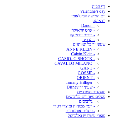
דף הבית
Valentine’s day
יום האישה הבינלאומי
יודאיקה
- Danon
- ארט יודאיקה
- דורית יודאיקה
- הדריה
שעוני יד כל המותגים
- ANNE KLEIN
- Calvin Klein
- CASIO- G SHOCK
- CAVALLO MILANO
- GANT
- GOSSIP
- ORIENT
- Tommy Hilfiger
- שעוני יד Disney
מעמדים משרדיים
פסלים מיוחדים וגלובוסים
- גלובוסים
- דגמי מכוניות ומוצרי רטרו
- פסלים אומנותיים
מוצרי עישון יין ואלכוהול