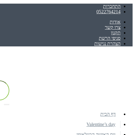
התחברות
0522764214
אודות
צרו קשר
תקנון
סניפי הרשת
הצהרת נגישות
דף הבית
Valentine’s day
יום האישה הבינלאומי