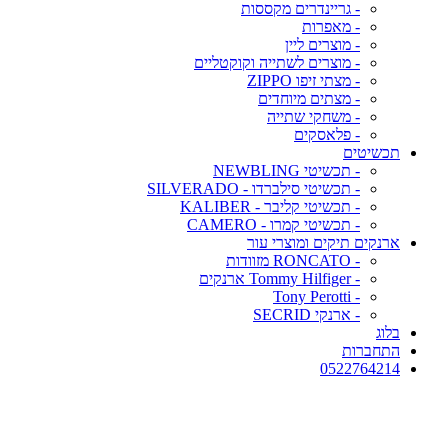
- גריינדרים מקססות
- מאפרות
- מוצרים ליין
- מוצרים לשתייה וקוקטליים
- מצתי זיפו ZIPPO
- מצתים מיוחדים
- משחקי שתייה
- פלאסקים
תכשיטים
- תכשיטי NEWBLING
- תכשיטי סילברדו - SILVERADO
- תכשיטי קליבר - KALIBER
- תכשיטי קמרו - CAMERO
ארנקים תיקים ומוצרי עור
- RONCATO מזוודות
- Tommy Hilfiger ארנקים
- Tony Perotti
- ארנקי SECRID
בלוג
התחברות
0522764214