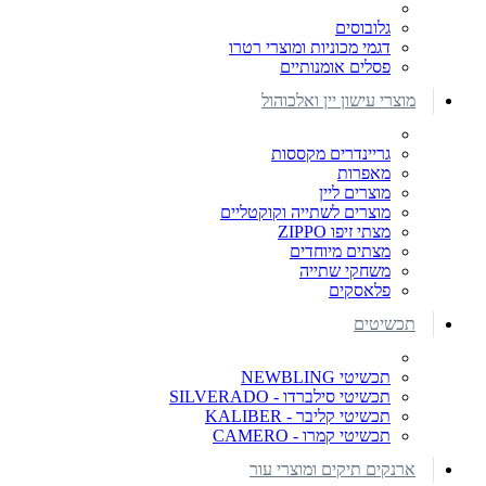
גלובוסים
דגמי מכוניות ומוצרי רטרו
פסלים אומנותיים
מוצרי עישון יין ואלכוהול
גריינדרים מקססות
מאפרות
מוצרים ליין
מוצרים לשתייה וקוקטליים
מצתי זיפו ZIPPO
מצתים מיוחדים
משחקי שתייה
פלאסקים
תכשיטים
תכשיטי NEWBLING
תכשיטי סילברדו - SILVERADO
תכשיטי קליבר - KALIBER
תכשיטי קמרו - CAMERO
ארנקים תיקים ומוצרי עור