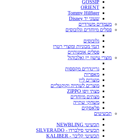
GOSSIP
ORIENT
Tommy Hilfiger
שעוני יד Disney
מעמדים משרדיים
פסלים מיוחדים וגלובוסים
גלובוסים
דגמי מכוניות ומוצרי רטרו
פסלים אומנותיים
מוצרי עישון יין ואלכוהול
גריינדרים מקססות
מאפרות
מוצרים ליין
מוצרים לשתייה וקוקטליים
מצתי זיפו ZIPPO
מצתים מיוחדים
משחקי שתייה
פלאסקים
תכשיטים
תכשיטי NEWBLING
תכשיטי סילברדו - SILVERADO
תכשיטי קליבר - KALIBER