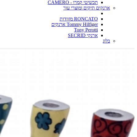
תכשיטי קמרו - CAMERO
ארנקים תיקים ומוצרי עור
RONCATO מזוודות
Tommy Hilfiger ארנקים
Tony Perotti
ארנקי SECRID
בלוג