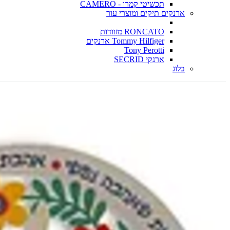
תכשיטי קמרו - CAMERO
ארנקים תיקים ומוצרי עור
RONCATO מזוודות
Tommy Hilfiger ארנקים
Tony Perotti
ארנקי SECRID
בלוג