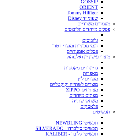
GOSSIP
ORIENT
Tommy Hilfiger
שעוני יד Disney
מעמדים משרדיים
פסלים מיוחדים וגלובוסים
גלובוסים
דגמי מכוניות ומוצרי רטרו
פסלים אומנותיים
מוצרי עישון יין ואלכוהול
גריינדרים מקססות
מאפרות
מוצרים ליין
מוצרים לשתייה וקוקטליים
מצתי זיפו ZIPPO
מצתים מיוחדים
משחקי שתייה
פלאסקים
תכשיטים
תכשיטי NEWBLING
תכשיטי סילברדו - SILVERADO
תכשיטי קליבר - KALIBER