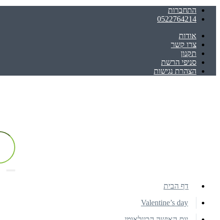
התחברות
0522764214
אודות
צרו קשר
תקנון
סניפי הרשת
הצהרת נגישות
דף הבית
Valentine’s day
יום האישה הבינלאומי