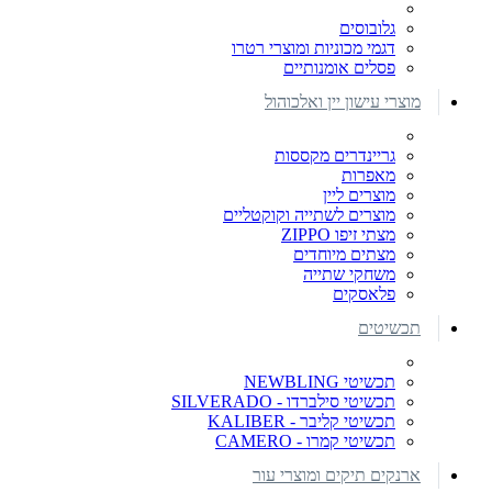
גלובוסים
דגמי מכוניות ומוצרי רטרו
פסלים אומנותיים
מוצרי עישון יין ואלכוהול
גריינדרים מקססות
מאפרות
מוצרים ליין
מוצרים לשתייה וקוקטליים
מצתי זיפו ZIPPO
מצתים מיוחדים
משחקי שתייה
פלאסקים
תכשיטים
תכשיטי NEWBLING
תכשיטי סילברדו - SILVERADO
תכשיטי קליבר - KALIBER
תכשיטי קמרו - CAMERO
ארנקים תיקים ומוצרי עור