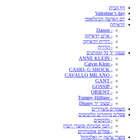
דף הבית
Valentine’s day
יום האישה הבינלאומי
יודאיקה
- Danon
- ארט יודאיקה
- דורית יודאיקה
- הדריה
שעוני יד כל המותגים
- ANNE KLEIN
- Calvin Klein
- CASIO- G SHOCK
- CAVALLO MILANO
- GANT
- GOSSIP
- ORIENT
- Tommy Hilfiger
- שעוני יד Disney
מעמדים משרדיים
פסלים מיוחדים וגלובוסים
- גלובוסים
- דגמי מכוניות ומוצרי רטרו
- פסלים אומנותיים
מוצרי עישון יין ואלכוהול