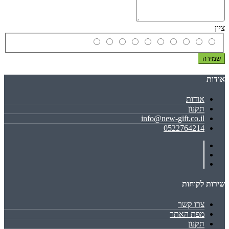
ציון
שמירה
אודות
אודות
תקנון
info@new-gift.co.il
0522764214
שירות לקוחות
צרו קשר
מפת האתר
תקנון