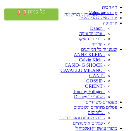
דף הבית
סל קניות
0
0
Valentine’s day
התחברות \ הרשמה
יום האישה הבינלאומי
יודאיקה
- Danon
- ארט יודאיקה
- דורית יודאיקה
- הדריה
שעוני יד כל המותגים
- ANNE KLEIN
- Calvin Klein
- CASIO- G SHOCK
- CAVALLO MILANO
- GANT
- GOSSIP
- ORIENT
- Tommy Hilfiger
- שעוני יד Disney
מעמדים משרדיים
פסלים מיוחדים וגלובוסים
- גלובוסים
- דגמי מכוניות ומוצרי רטרו
- פסלים אומנותיים
מוצרי עישון יין ואלכוהול