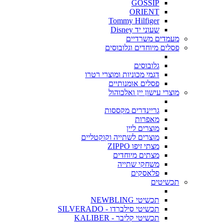
GOSSIP
ORIENT
Tommy Hilfiger
שעוני יד Disney
מעמדים משרדיים
פסלים מיוחדים וגלובוסים
גלובוסים
דגמי מכוניות ומוצרי רטרו
פסלים אומנותיים
מוצרי עישון יין ואלכוהול
גריינדרים מקססות
מאפרות
מוצרים ליין
מוצרים לשתייה וקוקטליים
מצתי זיפו ZIPPO
מצתים מיוחדים
משחקי שתייה
פלאסקים
תכשיטים
תכשיטי NEWBLING
תכשיטי סילברדו - SILVERADO
תכשיטי קליבר - KALIBER