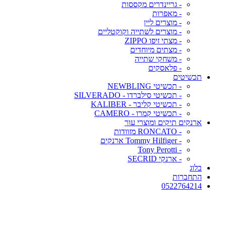
- גריינדרים מקססות
- מאפרות
- מוצרים ליין
- מוצרים לשתייה וקוקטליים
- מצתי זיפו ZIPPO
- מצתים מיוחדים
- משחקי שתייה
- פלאסקים
תכשיטים
- תכשיטי NEWBLING
- תכשיטי סילברדו - SILVERADO
- תכשיטי קליבר - KALIBER
- תכשיטי קמרו - CAMERO
ארנקים תיקים ומוצרי עור
- RONCATO מזוודות
- Tommy Hilfiger ארנקים
- Tony Perotti
- ארנקי SECRID
בלוג
התחברות
0522764214