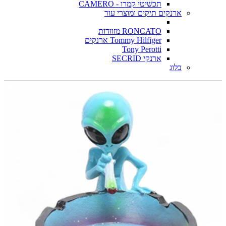
תכשיטי קמרו - CAMERO
ארנקים תיקים ומוצרי עור
RONCATO מזוודות
Tommy Hilfiger ארנקים
Tony Perotti
ארנקי SECRID
בלוג