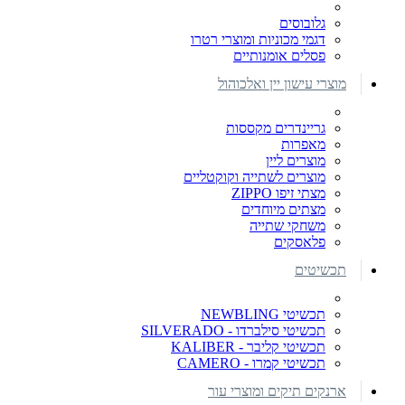
גלובוסים
דגמי מכוניות ומוצרי רטרו
פסלים אומנותיים
מוצרי עישון יין ואלכוהול
גריינדרים מקססות
מאפרות
מוצרים ליין
מוצרים לשתייה וקוקטליים
מצתי זיפו ZIPPO
מצתים מיוחדים
משחקי שתייה
פלאסקים
תכשיטים
תכשיטי NEWBLING
תכשיטי סילברדו - SILVERADO
תכשיטי קליבר - KALIBER
תכשיטי קמרו - CAMERO
ארנקים תיקים ומוצרי עור