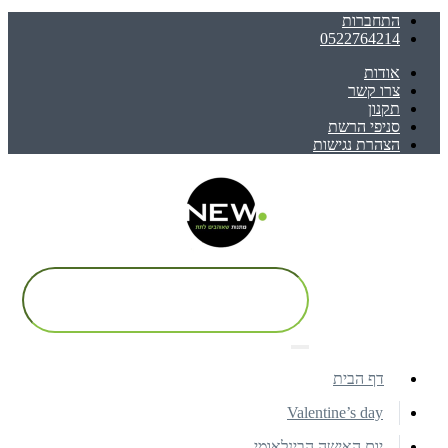
התחברות
0522764214
אודות
צרו קשר
תקנון
סניפי הרשת
הצהרת נגישות
דף הבית
Valentine’s day
יום האישה הבינלאומי