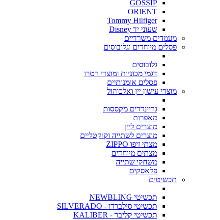
GOSSIP
ORIENT
Tommy Hilfiger
שעוני יד Disney
מעמדים משרדיים
פסלים מיוחדים וגלובוסים
גלובוסים
דגמי מכוניות ומוצרי רטרו
פסלים אומנותיים
מוצרי עישון יין ואלכוהול
גריינדרים מקססות
מאפרות
מוצרים ליין
מוצרים לשתייה וקוקטליים
מצתי זיפו ZIPPO
מצתים מיוחדים
משחקי שתייה
פלאסקים
תכשיטים
תכשיטי NEWBLING
תכשיטי סילברדו - SILVERADO
תכשיטי קליבר - KALIBER