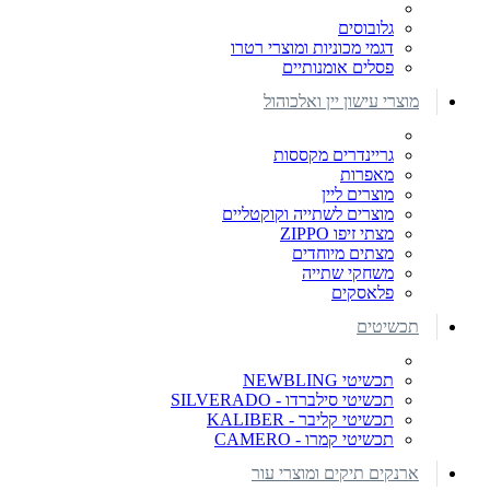
גלובוסים
דגמי מכוניות ומוצרי רטרו
פסלים אומנותיים
מוצרי עישון יין ואלכוהול
גריינדרים מקססות
מאפרות
מוצרים ליין
מוצרים לשתייה וקוקטליים
מצתי זיפו ZIPPO
מצתים מיוחדים
משחקי שתייה
פלאסקים
תכשיטים
תכשיטי NEWBLING
תכשיטי סילברדו - SILVERADO
תכשיטי קליבר - KALIBER
תכשיטי קמרו - CAMERO
ארנקים תיקים ומוצרי עור