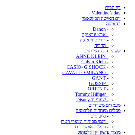
דף הבית
Valentine’s day
יום האישה הבינלאומי
יודאיקה
- Danon
- ארט יודאיקה
- דורית יודאיקה
- הדריה
שעוני יד כל המותגים
- ANNE KLEIN
- Calvin Klein
- CASIO- G SHOCK
- CAVALLO MILANO
- GANT
- GOSSIP
- ORIENT
- Tommy Hilfiger
- שעוני יד Disney
מעמדים משרדיים
פסלים מיוחדים וגלובוסים
- גלובוסים
- דגמי מכוניות ומוצרי רטרו
- פסלים אומנותיים
מוצרי עישון יין ואלכוהול