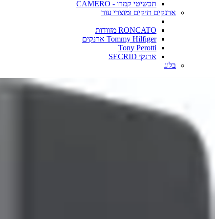
תכשיטי קמרו - CAMERO
ארנקים תיקים ומוצרי עור
RONCATO מזוודות
Tommy Hilfiger ארנקים
Tony Perotti
ארנקי SECRID
בלוג