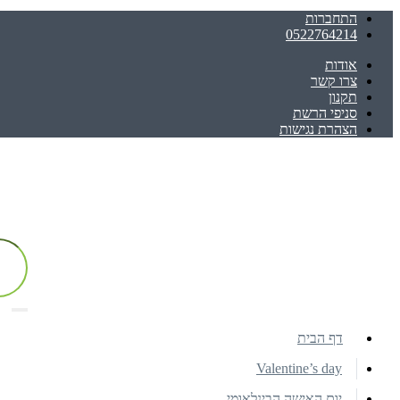
התחברות
0522764214
אודות
צרו קשר
תקנון
סניפי הרשת
הצהרת נגישות
דף הבית
Valentine’s day
יום האישה הבינלאומי