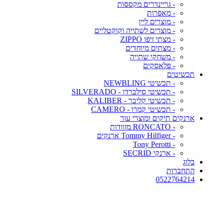
- גריינדרים מקססות
- מאפרות
- מוצרים ליין
- מוצרים לשתייה וקוקטליים
- מצתי זיפו ZIPPO
- מצתים מיוחדים
- משחקי שתייה
- פלאסקים
תכשיטים
- תכשיטי NEWBLING
- תכשיטי סילברדו - SILVERADO
- תכשיטי קליבר - KALIBER
- תכשיטי קמרו - CAMERO
ארנקים תיקים ומוצרי עור
- RONCATO מזוודות
- Tommy Hilfiger ארנקים
- Tony Perotti
- ארנקי SECRID
בלוג
התחברות
0522764214