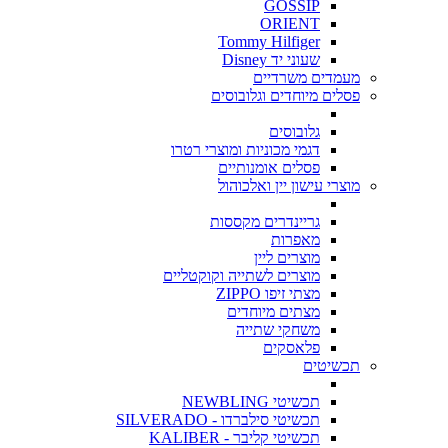
GOSSIP
ORIENT
Tommy Hilfiger
שעוני יד Disney
מעמדים משרדיים
פסלים מיוחדים וגלובוסים
גלובוסים
דגמי מכוניות ומוצרי רטרו
פסלים אומנותיים
מוצרי עישון יין ואלכוהול
גריינדרים מקססות
מאפרות
מוצרים ליין
מוצרים לשתייה וקוקטליים
מצתי זיפו ZIPPO
מצתים מיוחדים
משחקי שתייה
פלאסקים
תכשיטים
תכשיטי NEWBLING
תכשיטי סילברדו - SILVERADO
תכשיטי קליבר - KALIBER