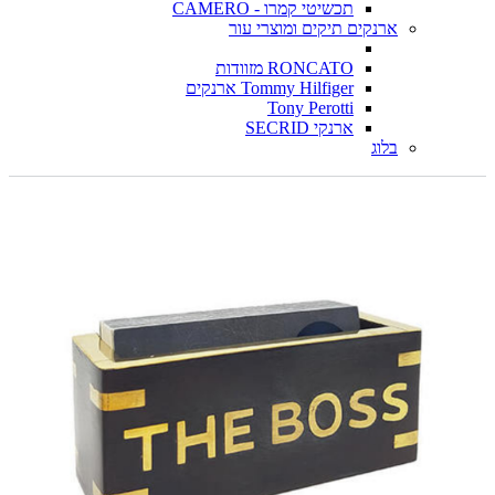
תכשיטי קמרו - CAMERO
ארנקים תיקים ומוצרי עור
RONCATO מזוודות
Tommy Hilfiger ארנקים
Tony Perotti
ארנקי SECRID
בלוג