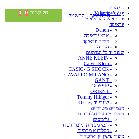
דף הבית
סל קניות
0
0
Valentine’s day
התחברות \ הרשמה
יום האישה הבינלאומי
יודאיקה
- Danon
- ארט יודאיקה
- דורית יודאיקה
- הדריה
שעוני יד כל המותגים
- ANNE KLEIN
- Calvin Klein
- CASIO- G SHOCK
- CAVALLO MILANO
- GANT
- GOSSIP
- ORIENT
- Tommy Hilfiger
- שעוני יד Disney
מעמדים משרדיים
פסלים מיוחדים וגלובוסים
- גלובוסים
- דגמי מכוניות ומוצרי רטרו
- פסלים אומנותיים
מוצרי עישון יין ואלכוהול