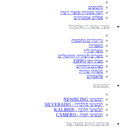
גלובוסים
דגמי מכוניות ומוצרי רטרו
פסלים אומנותיים
מוצרי עישון יין ואלכוהול
גריינדרים מקססות
מאפרות
מוצרים ליין
מוצרים לשתייה וקוקטליים
מצתי זיפו ZIPPO
מצתים מיוחדים
משחקי שתייה
פלאסקים
תכשיטים
תכשיטי NEWBLING
תכשיטי סילברדו - SILVERADO
תכשיטי קליבר - KALIBER
תכשיטי קמרו - CAMERO
ארנקים תיקים ומוצרי עור