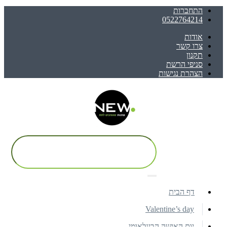
התחברות
0522764214
אודות
צרו קשר
תקנון
סניפי הרשת
הצהרת נגישות
דף הבית
Valentine’s day
יום האישה הבינלאומי