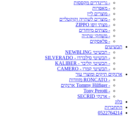
- גריינדרים מקססות
- מאפרות
- מוצרים ליין
- מוצרים לשתייה וקוקטליים
- מצתי זיפו ZIPPO
- מצתים מיוחדים
- משחקי שתייה
- פלאסקים
תכשיטים
- תכשיטי NEWBLING
- תכשיטי סילברדו - SILVERADO
- תכשיטי קליבר - KALIBER
- תכשיטי קמרו - CAMERO
ארנקים תיקים ומוצרי עור
- RONCATO מזוודות
- Tommy Hilfiger ארנקים
- Tony Perotti
- ארנקי SECRID
בלוג
התחברות
0522764214