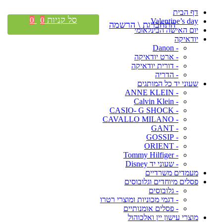
דף הבית
סל קניות
0
0
Valentine’s day
התחברות \ הרשמה
יום האישה הבינלאומי
יודאיקה
- Danon
- ארט יודאיקה
- דורית יודאיקה
- הדריה
שעוני יד כל המותגים
- ANNE KLEIN
- Calvin Klein
- CASIO- G SHOCK
- CAVALLO MILANO
- GANT
- GOSSIP
- ORIENT
- Tommy Hilfiger
- שעוני יד Disney
מעמדים משרדיים
פסלים מיוחדים וגלובוסים
- גלובוסים
- דגמי מכוניות ומוצרי רטרו
- פסלים אומנותיים
מוצרי עישון יין ואלכוהול