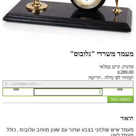
מעמד משרדי "גלובוס"
זמינות: קיים במלאי
₪289.00
תמחור לפי מילה - חריטה
--- בחרו אפשרויות ---
הוספה לסל
תיאור
מעמד שיש שולחני בצבע שחור עם שעון מוזהב וגלובוס , כולל
מעמד לעט .