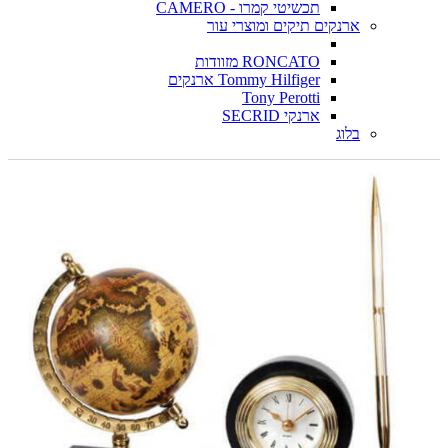
תכשיטי קמרו - CAMERO
ארנקים תיקים ומוצרי עור
RONCATO מזוודות
Tommy Hilfiger ארנקים
Tony Perotti
ארנקי SECRID
בלוג