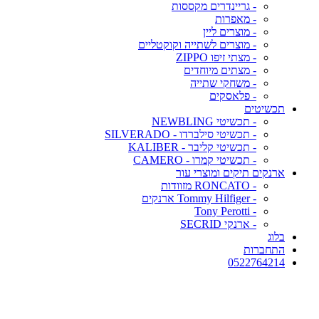
- גריינדרים מקססות
- מאפרות
- מוצרים ליין
- מוצרים לשתייה וקוקטליים
- מצתי זיפו ZIPPO
- מצתים מיוחדים
- משחקי שתייה
- פלאסקים
תכשיטים
- תכשיטי NEWBLING
- תכשיטי סילברדו - SILVERADO
- תכשיטי קליבר - KALIBER
- תכשיטי קמרו - CAMERO
ארנקים תיקים ומוצרי עור
- RONCATO מזוודות
- Tommy Hilfiger ארנקים
- Tony Perotti
- ארנקי SECRID
בלוג
התחברות
0522764214