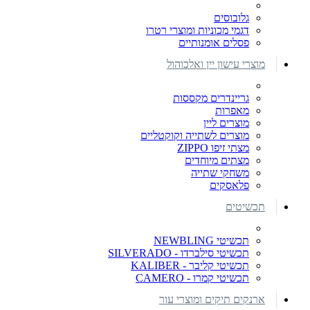
גלובוסים
דגמי מכוניות ומוצרי רטרו
פסלים אומנותיים
מוצרי עישון יין ואלכוהול
גריינדרים מקססות
מאפרות
מוצרים ליין
מוצרים לשתייה וקוקטליים
מצתי זיפו ZIPPO
מצתים מיוחדים
משחקי שתייה
פלאסקים
תכשיטים
תכשיטי NEWBLING
תכשיטי סילברדו - SILVERADO
תכשיטי קליבר - KALIBER
תכשיטי קמרו - CAMERO
ארנקים תיקים ומוצרי עור