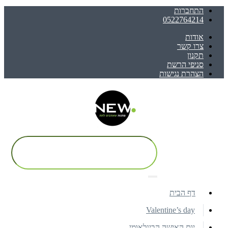
התחברות
0522764214
אודות
צרו קשר
תקנון
סניפי הרשת
הצהרת נגישות
דף הבית
Valentine’s day
יום האישה הבינלאומי