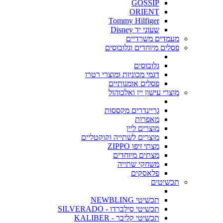
GOSSIP
ORIENT
Tommy Hilfiger
שעוני יד Disney
מעמדים משרדיים
פסלים מיוחדים וגלובוסים
גלובוסים
דגמי מכוניות ומוצרי רטרו
פסלים אומנותיים
מוצרי עישון יין ואלכוהול
גריינדרים מקססות
מאפרות
מוצרים ליין
מוצרים לשתייה וקוקטליים
מצתי זיפו ZIPPO
מצתים מיוחדים
משחקי שתייה
פלאסקים
תכשיטים
תכשיטי NEWBLING
תכשיטי סילברדו - SILVERADO
תכשיטי קליבר - KALIBER