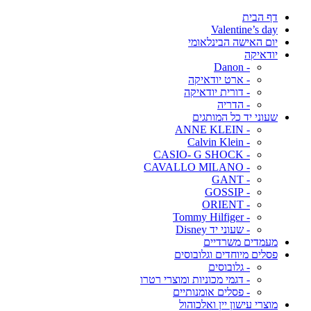
דף הבית
Valentine’s day
יום האישה הבינלאומי
יודאיקה
- Danon
- ארט יודאיקה
- דורית יודאיקה
- הדריה
שעוני יד כל המותגים
- ANNE KLEIN
- Calvin Klein
- CASIO- G SHOCK
- CAVALLO MILANO
- GANT
- GOSSIP
- ORIENT
- Tommy Hilfiger
- שעוני יד Disney
מעמדים משרדיים
פסלים מיוחדים וגלובוסים
- גלובוסים
- דגמי מכוניות ומוצרי רטרו
- פסלים אומנותיים
מוצרי עישון יין ואלכוהול