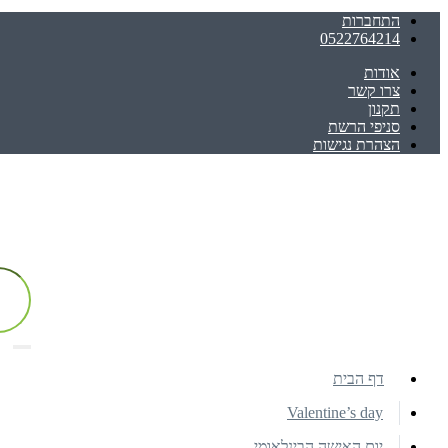
התחברות
0522764214
אודות
צרו קשר
תקנון
סניפי הרשת
הצהרת נגישות
דף הבית
Valentine’s day
יום האישה הבינלאומי