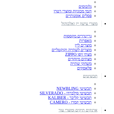
גלובוסים
דגמי מכוניות ומוצרי רטרו
פסלים אומנותיים
מוצרי עישון יין ואלכוהול
גריינדרים מקססות
מאפרות
מוצרים ליין
מוצרים לשתייה וקוקטליים
מצתי זיפו ZIPPO
מצתים מיוחדים
משחקי שתייה
פלאסקים
תכשיטים
תכשיטי NEWBLING
תכשיטי סילברדו - SILVERADO
תכשיטי קליבר - KALIBER
תכשיטי קמרו - CAMERO
ארנקים תיקים ומוצרי עור