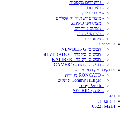
- גריינדרים מקססות
- מאפרות
- מוצרים ליין
- מוצרים לשתייה וקוקטליים
- מצתי זיפו ZIPPO
- מצתים מיוחדים
- משחקי שתייה
- פלאסקים
תכשיטים
- תכשיטי NEWBLING
- תכשיטי סילברדו - SILVERADO
- תכשיטי קליבר - KALIBER
- תכשיטי קמרו - CAMERO
ארנקים תיקים ומוצרי עור
- RONCATO מזוודות
- Tommy Hilfiger ארנקים
- Tony Perotti
- ארנקי SECRID
בלוג
התחברות
0522764214