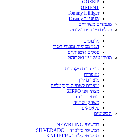
GOSSIP
ORIENT
Tommy Hilfiger
שעוני יד Disney
מעמדים משרדיים
פסלים מיוחדים וגלובוסים
גלובוסים
דגמי מכוניות ומוצרי רטרו
פסלים אומנותיים
מוצרי עישון יין ואלכוהול
גריינדרים מקססות
מאפרות
מוצרים ליין
מוצרים לשתייה וקוקטליים
מצתי זיפו ZIPPO
מצתים מיוחדים
משחקי שתייה
פלאסקים
תכשיטים
תכשיטי NEWBLING
תכשיטי סילברדו - SILVERADO
תכשיטי קליבר - KALIBER