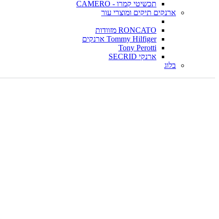
תכשיטי קמרו - CAMERO
ארנקים תיקים ומוצרי עור
RONCATO מזוודות
Tommy Hilfiger ארנקים
Tony Perotti
ארנקי SECRID
בלוג