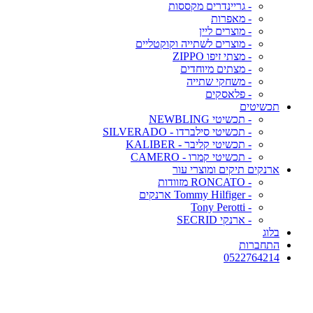
- גריינדרים מקססות
- מאפרות
- מוצרים ליין
- מוצרים לשתייה וקוקטליים
- מצתי זיפו ZIPPO
- מצתים מיוחדים
- משחקי שתייה
- פלאסקים
תכשיטים
- תכשיטי NEWBLING
- תכשיטי סילברדו - SILVERADO
- תכשיטי קליבר - KALIBER
- תכשיטי קמרו - CAMERO
ארנקים תיקים ומוצרי עור
- RONCATO מזוודות
- Tommy Hilfiger ארנקים
- Tony Perotti
- ארנקי SECRID
בלוג
התחברות
0522764214