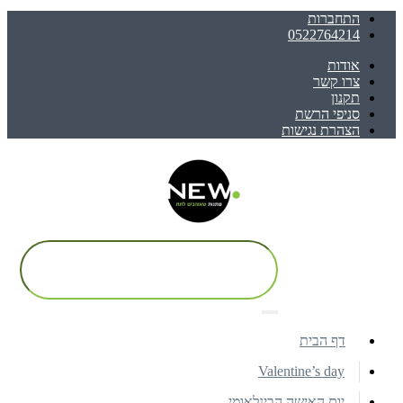
התחברות
0522764214
אודות
צרו קשר
תקנון
סניפי הרשת
הצהרת נגישות
דף הבית
Valentine’s day
יום האישה הבינלאומי