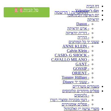
דף הבית
סל קניות
0
0
Valentine’s day
התחברות \ הרשמה
יום האישה הבינלאומי
יודאיקה
- Danon
- ארט יודאיקה
- דורית יודאיקה
- הדריה
שעוני יד כל המותגים
- ANNE KLEIN
- Calvin Klein
- CASIO- G SHOCK
- CAVALLO MILANO
- GANT
- GOSSIP
- ORIENT
- Tommy Hilfiger
- שעוני יד Disney
מעמדים משרדיים
פסלים מיוחדים וגלובוסים
- גלובוסים
- דגמי מכוניות ומוצרי רטרו
- פסלים אומנותיים
מוצרי עישון יין ואלכוהול