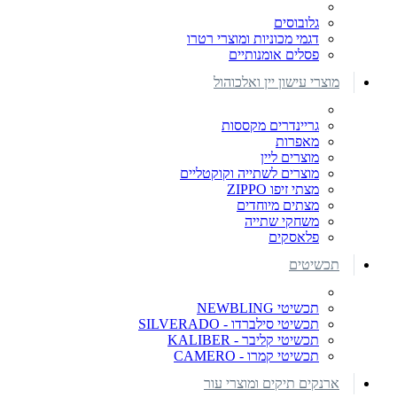
גלובוסים
דגמי מכוניות ומוצרי רטרו
פסלים אומנותיים
מוצרי עישון יין ואלכוהול
גריינדרים מקססות
מאפרות
מוצרים ליין
מוצרים לשתייה וקוקטליים
מצתי זיפו ZIPPO
מצתים מיוחדים
משחקי שתייה
פלאסקים
תכשיטים
תכשיטי NEWBLING
תכשיטי סילברדו - SILVERADO
תכשיטי קליבר - KALIBER
תכשיטי קמרו - CAMERO
ארנקים תיקים ומוצרי עור