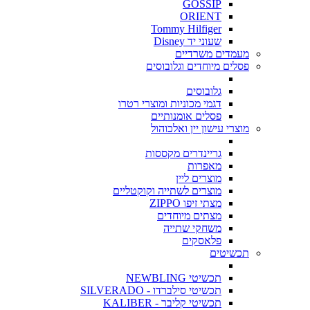
GOSSIP
ORIENT
Tommy Hilfiger
שעוני יד Disney
מעמדים משרדיים
פסלים מיוחדים וגלובוסים
גלובוסים
דגמי מכוניות ומוצרי רטרו
פסלים אומנותיים
מוצרי עישון יין ואלכוהול
גריינדרים מקססות
מאפרות
מוצרים ליין
מוצרים לשתייה וקוקטליים
מצתי זיפו ZIPPO
מצתים מיוחדים
משחקי שתייה
פלאסקים
תכשיטים
תכשיטי NEWBLING
תכשיטי סילברדו - SILVERADO
תכשיטי קליבר - KALIBER