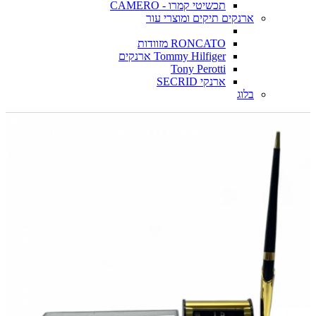
תכשיטי קמרו - CAMERO
ארנקים תיקים ומוצרי עור
RONCATO מזוודות
Tommy Hilfiger ארנקים
Tony Perotti
ארנקי SECRID
בלוג