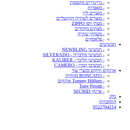
- גריינדרים מקססות
- מאפרות
- מוצרים ליין
- מוצרים לשתייה וקוקטליים
- מצתי זיפו ZIPPO
- מצתים מיוחדים
- משחקי שתייה
- פלאסקים
תכשיטים
- תכשיטי NEWBLING
- תכשיטי סילברדו - SILVERADO
- תכשיטי קליבר - KALIBER
- תכשיטי קמרו - CAMERO
ארנקים תיקים ומוצרי עור
- RONCATO מזוודות
- Tommy Hilfiger ארנקים
- Tony Perotti
- ארנקי SECRID
בלוג
התחברות
0522764214