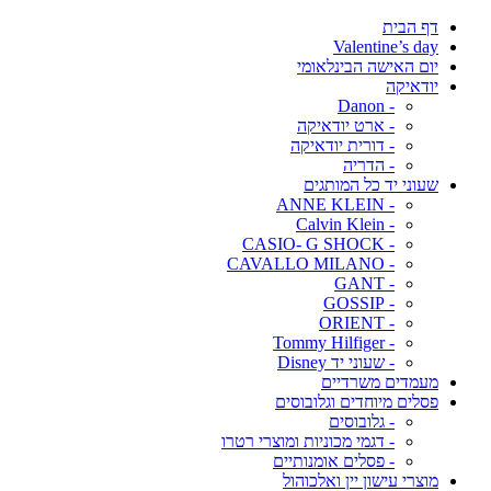
דף הבית
Valentine’s day
יום האישה הבינלאומי
יודאיקה
- Danon
- ארט יודאיקה
- דורית יודאיקה
- הדריה
שעוני יד כל המותגים
- ANNE KLEIN
- Calvin Klein
- CASIO- G SHOCK
- CAVALLO MILANO
- GANT
- GOSSIP
- ORIENT
- Tommy Hilfiger
- שעוני יד Disney
מעמדים משרדיים
פסלים מיוחדים וגלובוסים
- גלובוסים
- דגמי מכוניות ומוצרי רטרו
- פסלים אומנותיים
מוצרי עישון יין ואלכוהול