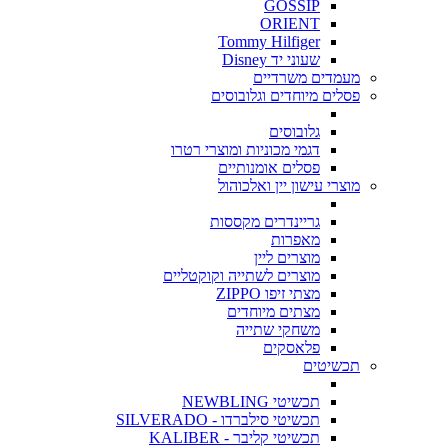
GOSSIP
ORIENT
Tommy Hilfiger
שעוני יד Disney
מעמדים משרדיים
פסלים מיוחדים וגלובוסים
גלובוסים
דגמי מכוניות ומוצרי רטרו
פסלים אומנותיים
מוצרי עישון יין ואלכוהול
גריינדרים מקססות
מאפרות
מוצרים ליין
מוצרים לשתייה וקוקטליים
מצתי זיפו ZIPPO
מצתים מיוחדים
משחקי שתייה
פלאסקים
תכשיטים
תכשיטי NEWBLING
תכשיטי סילברדו - SILVERADO
תכשיטי קליבר - KALIBER