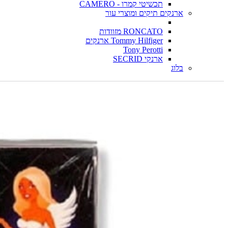
תכשיטי קמרו - CAMERO
ארנקים תיקים ומוצרי עור
RONCATO מזוודות
Tommy Hilfiger ארנקים
Tony Perotti
ארנקי SECRID
בלוג