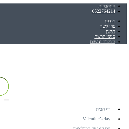
התחברות
0522764214
אודות
צרו קשר
תקנון
סניפי הרשת
הצהרת נגישות
דף הבית
Valentine’s day
יום האישה הבינלאומי