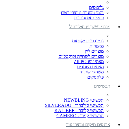
גלובוסים
דגמי מכוניות ומוצרי רטרו
פסלים אומנותיים
מוצרי עישון יין ואלכוהול
גריינדרים מקססות
מאפרות
מוצרים ליין
מוצרים לשתייה וקוקטליים
מצתי זיפו ZIPPO
מצתים מיוחדים
משחקי שתייה
פלאסקים
תכשיטים
תכשיטי NEWBLING
תכשיטי סילברדו - SILVERADO
תכשיטי קליבר - KALIBER
תכשיטי קמרו - CAMERO
ארנקים תיקים ומוצרי עור