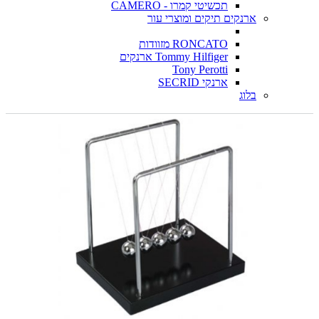
תכשיטי קמרו - CAMERO
ארנקים תיקים ומוצרי עור
RONCATO מזוודות
Tommy Hilfiger ארנקים
Tony Perotti
ארנקי SECRID
בלוג