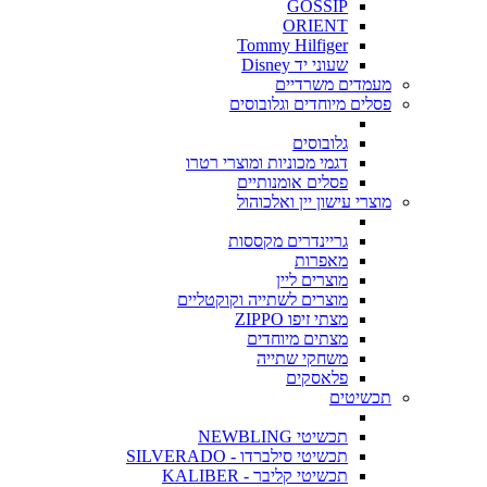
GOSSIP
ORIENT
Tommy Hilfiger
שעוני יד Disney
מעמדים משרדיים
פסלים מיוחדים וגלובוסים
גלובוסים
דגמי מכוניות ומוצרי רטרו
פסלים אומנותיים
מוצרי עישון יין ואלכוהול
גריינדרים מקססות
מאפרות
מוצרים ליין
מוצרים לשתייה וקוקטליים
מצתי זיפו ZIPPO
מצתים מיוחדים
משחקי שתייה
פלאסקים
תכשיטים
תכשיטי NEWBLING
תכשיטי סילברדו - SILVERADO
תכשיטי קליבר - KALIBER