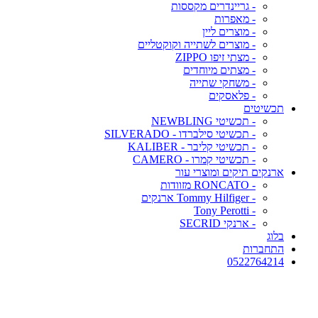
- גריינדרים מקססות
- מאפרות
- מוצרים ליין
- מוצרים לשתייה וקוקטליים
- מצתי זיפו ZIPPO
- מצתים מיוחדים
- משחקי שתייה
- פלאסקים
תכשיטים
- תכשיטי NEWBLING
- תכשיטי סילברדו - SILVERADO
- תכשיטי קליבר - KALIBER
- תכשיטי קמרו - CAMERO
ארנקים תיקים ומוצרי עור
- RONCATO מזוודות
- Tommy Hilfiger ארנקים
- Tony Perotti
- ארנקי SECRID
בלוג
התחברות
0522764214