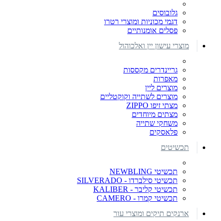
גלובוסים
דגמי מכוניות ומוצרי רטרו
פסלים אומנותיים
מוצרי עישון יין ואלכוהול
גריינדרים מקססות
מאפרות
מוצרים ליין
מוצרים לשתייה וקוקטליים
מצתי זיפו ZIPPO
מצתים מיוחדים
משחקי שתייה
פלאסקים
תכשיטים
תכשיטי NEWBLING
תכשיטי סילברדו - SILVERADO
תכשיטי קליבר - KALIBER
תכשיטי קמרו - CAMERO
ארנקים תיקים ומוצרי עור