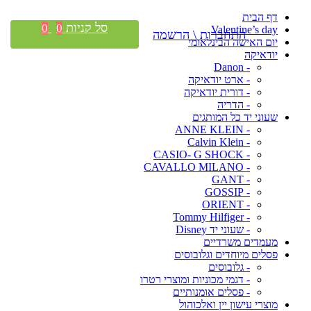
דף הבית
סל קניות
0
0
Valentine’s day
התחברות \ הרשמה
יום האישה הבינלאומי
יודאיקה
- Danon
- ארט יודאיקה
- דורית יודאיקה
- הדריה
שעוני יד כל המותגים
- ANNE KLEIN
- Calvin Klein
- CASIO- G SHOCK
- CAVALLO MILANO
- GANT
- GOSSIP
- ORIENT
- Tommy Hilfiger
- שעוני יד Disney
מעמדים משרדיים
פסלים מיוחדים וגלובוסים
- גלובוסים
- דגמי מכוניות ומוצרי רטרו
- פסלים אומנותיים
מוצרי עישון יין ואלכוהול