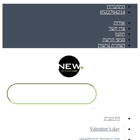
התחברות
0522764214
אודות
צרו קשר
תקנון
סניפי הרשת
הצהרת נגישות
דף הבית
Valentine’s day
יום האישה הבינלאומי