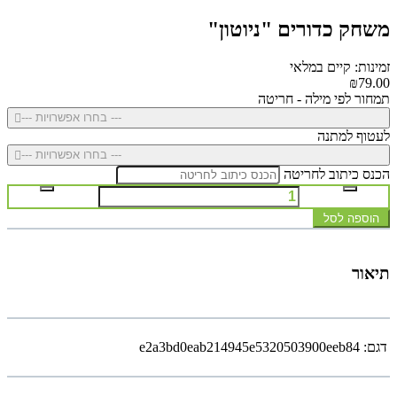
משחק כדורים "ניוטון"
זמינות: קיים במלאי
₪79.00
תמחור לפי מילה - חריטה
--- בחרו אפשרויות ---
לעטוף למתנה
--- בחרו אפשרויות ---
הכנס כיתוב לחריטה
הוספה לסל
תיאור
דגם:
e2a3bd0eab214945e5320503900eeb84