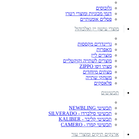
גלובוסים
דגמי מכוניות ומוצרי רטרו
פסלים אומנותיים
מוצרי עישון יין ואלכוהול
גריינדרים מקססות
מאפרות
מוצרים ליין
מוצרים לשתייה וקוקטליים
מצתי זיפו ZIPPO
מצתים מיוחדים
משחקי שתייה
פלאסקים
תכשיטים
תכשיטי NEWBLING
תכשיטי סילברדו - SILVERADO
תכשיטי קליבר - KALIBER
תכשיטי קמרו - CAMERO
ארנקים תיקים ומוצרי עור