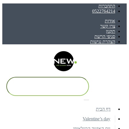
התחברות
0522764214
אודות
צרו קשר
תקנון
סניפי הרשת
הצהרת נגישות
דף הבית
Valentine’s day
יום האישה הבינלאומי