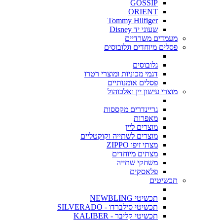
GOSSIP
ORIENT
Tommy Hilfiger
שעוני יד Disney
מעמדים משרדיים
פסלים מיוחדים וגלובוסים
גלובוסים
דגמי מכוניות ומוצרי רטרו
פסלים אומנותיים
מוצרי עישון יין ואלכוהול
גריינדרים מקססות
מאפרות
מוצרים ליין
מוצרים לשתייה וקוקטליים
מצתי זיפו ZIPPO
מצתים מיוחדים
משחקי שתייה
פלאסקים
תכשיטים
תכשיטי NEWBLING
תכשיטי סילברדו - SILVERADO
תכשיטי קליבר - KALIBER