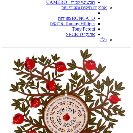
תכשיטי קמרו - CAMERO
ארנקים תיקים ומוצרי עור
RONCATO מזוודות
Tommy Hilfiger ארנקים
Tony Perotti
ארנקי SECRID
בלוג