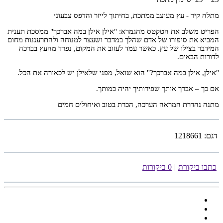
מתלה קיר - עץ מעוצב ממתכת, בחיתוך לייזר והדפס צבעוני
הפריט משלב את הטקטס מהגמרא: "אילן אילן במה אברכך" ממסכת תענית
המביא את סיפורו של אדם שהלך במדבר ושעצר למנוחה ולהתרעננות מחום
המידבר בצילו של עץ. כאשר עמד לעזוב את המקום, נפרד מהעץ בברכה
לדורות הבאים.
"אילן, אילן במה אברכך?" הוא שואל, מפני שלאילן יש לכאורה את הכל.
אם כך – אברך אותך שפירותיך יהיה כמותך.
מתנה נהדרת המראה הערכה, הכרת בטוב ואיחולים חמים
דגם:
1218661
כתבו ביקורת
|
0 ביקורות