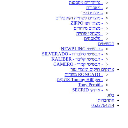
- גריינדרים מקססות
- מאפרות
- מוצרים ליין
- מוצרים לשתייה וקוקטליים
- מצתי זיפו ZIPPO
- מצתים מיוחדים
- משחקי שתייה
- פלאסקים
תכשיטים
- תכשיטי NEWBLING
- תכשיטי סילברדו - SILVERADO
- תכשיטי קליבר - KALIBER
- תכשיטי קמרו - CAMERO
ארנקים תיקים ומוצרי עור
- RONCATO מזוודות
- Tommy Hilfiger ארנקים
- Tony Perotti
- ארנקי SECRID
בלוג
התחברות
0522764214