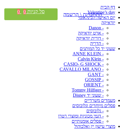
דף הבית
סל קניות
0
0
Valentine’s day
התחברות \ הרשמה
יום האישה הבינלאומי
יודאיקה
- Danon
- ארט יודאיקה
- דורית יודאיקה
- הדריה
שעוני יד כל המותגים
- ANNE KLEIN
- Calvin Klein
- CASIO- G SHOCK
- CAVALLO MILANO
- GANT
- GOSSIP
- ORIENT
- Tommy Hilfiger
- שעוני יד Disney
מעמדים משרדיים
פסלים מיוחדים וגלובוסים
- גלובוסים
- דגמי מכוניות ומוצרי רטרו
- פסלים אומנותיים
מוצרי עישון יין ואלכוהול