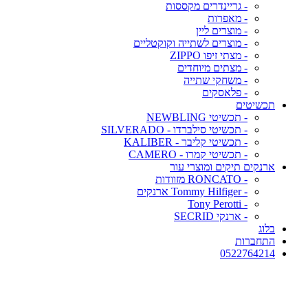
- גריינדרים מקססות
- מאפרות
- מוצרים ליין
- מוצרים לשתייה וקוקטליים
- מצתי זיפו ZIPPO
- מצתים מיוחדים
- משחקי שתייה
- פלאסקים
תכשיטים
- תכשיטי NEWBLING
- תכשיטי סילברדו - SILVERADO
- תכשיטי קליבר - KALIBER
- תכשיטי קמרו - CAMERO
ארנקים תיקים ומוצרי עור
- RONCATO מזוודות
- Tommy Hilfiger ארנקים
- Tony Perotti
- ארנקי SECRID
בלוג
התחברות
0522764214