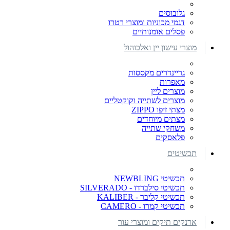
גלובוסים
דגמי מכוניות ומוצרי רטרו
פסלים אומנותיים
מוצרי עישון יין ואלכוהול
גריינדרים מקססות
מאפרות
מוצרים ליין
מוצרים לשתייה וקוקטליים
מצתי זיפו ZIPPO
מצתים מיוחדים
משחקי שתייה
פלאסקים
תכשיטים
תכשיטי NEWBLING
תכשיטי סילברדו - SILVERADO
תכשיטי קליבר - KALIBER
תכשיטי קמרו - CAMERO
ארנקים תיקים ומוצרי עור