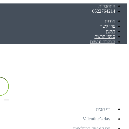
התחברות
0522764214
אודות
צרו קשר
תקנון
סניפי הרשת
הצהרת נגישות
דף הבית
Valentine’s day
יום האישה הבינלאומי