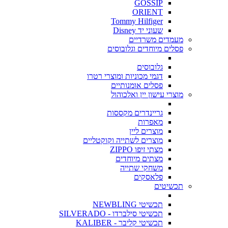
GOSSIP
ORIENT
Tommy Hilfiger
שעוני יד Disney
מעמדים משרדיים
פסלים מיוחדים וגלובוסים
גלובוסים
דגמי מכוניות ומוצרי רטרו
פסלים אומנותיים
מוצרי עישון יין ואלכוהול
גריינדרים מקססות
מאפרות
מוצרים ליין
מוצרים לשתייה וקוקטליים
מצתי זיפו ZIPPO
מצתים מיוחדים
משחקי שתייה
פלאסקים
תכשיטים
תכשיטי NEWBLING
תכשיטי סילברדו - SILVERADO
תכשיטי קליבר - KALIBER