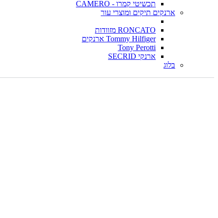
תכשיטי קמרו - CAMERO
ארנקים תיקים ומוצרי עור
RONCATO מזוודות
Tommy Hilfiger ארנקים
Tony Perotti
ארנקי SECRID
בלוג