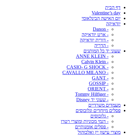
דף הבית
Valentine’s day
יום האישה הבינלאומי
יודאיקה
- Danon
- ארט יודאיקה
- דורית יודאיקה
- הדריה
שעוני יד כל המותגים
- ANNE KLEIN
- Calvin Klein
- CASIO- G SHOCK
- CAVALLO MILANO
- GANT
- GOSSIP
- ORIENT
- Tommy Hilfiger
- שעוני יד Disney
מעמדים משרדיים
פסלים מיוחדים וגלובוסים
- גלובוסים
- דגמי מכוניות ומוצרי רטרו
- פסלים אומנותיים
מוצרי עישון יין ואלכוהול