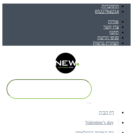
התחברות
0522764214
אודות
צרו קשר
תקנון
סניפי הרשת
הצהרת נגישות
דף הבית
Valentine’s day
יום האישה הבינלאומי