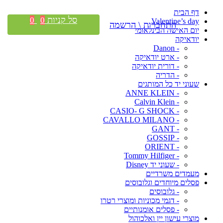
דף הבית
סל קניות
0
0
Valentine’s day
התחברות \ הרשמה
יום האישה הבינלאומי
יודאיקה
- Danon
- ארט יודאיקה
- דורית יודאיקה
- הדריה
שעוני יד כל המותגים
- ANNE KLEIN
- Calvin Klein
- CASIO- G SHOCK
- CAVALLO MILANO
- GANT
- GOSSIP
- ORIENT
- Tommy Hilfiger
- שעוני יד Disney
מעמדים משרדיים
פסלים מיוחדים וגלובוסים
- גלובוסים
- דגמי מכוניות ומוצרי רטרו
- פסלים אומנותיים
מוצרי עישון יין ואלכוהול