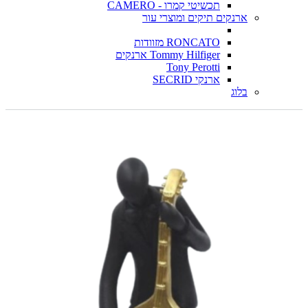
תכשיטי קמרו - CAMERO
ארנקים תיקים ומוצרי עור
RONCATO מזוודות
Tommy Hilfiger ארנקים
Tony Perotti
ארנקי SECRID
בלוג