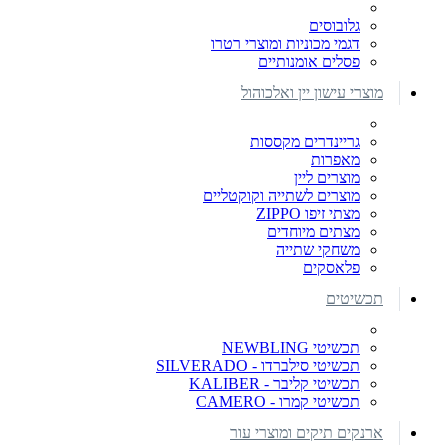
גלובוסים
דגמי מכוניות ומוצרי רטרו
פסלים אומנותיים
מוצרי עישון יין ואלכוהול
גריינדרים מקססות
מאפרות
מוצרים ליין
מוצרים לשתייה וקוקטליים
מצתי זיפו ZIPPO
מצתים מיוחדים
משחקי שתייה
פלאסקים
תכשיטים
תכשיטי NEWBLING
תכשיטי סילברדו - SILVERADO
תכשיטי קליבר - KALIBER
תכשיטי קמרו - CAMERO
ארנקים תיקים ומוצרי עור