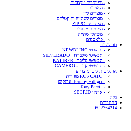
- גריינדרים מקססות
- מאפרות
- מוצרים ליין
- מוצרים לשתייה וקוקטליים
- מצתי זיפו ZIPPO
- מצתים מיוחדים
- משחקי שתייה
- פלאסקים
תכשיטים
- תכשיטי NEWBLING
- תכשיטי סילברדו - SILVERADO
- תכשיטי קליבר - KALIBER
- תכשיטי קמרו - CAMERO
ארנקים תיקים ומוצרי עור
- RONCATO מזוודות
- Tommy Hilfiger ארנקים
- Tony Perotti
- ארנקי SECRID
בלוג
התחברות
0522764214