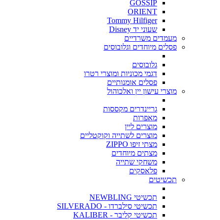
GOSSIP
ORIENT
Tommy Hilfiger
שעוני יד Disney
מעמדים משרדיים
פסלים מיוחדים וגלובוסים
גלובוסים
דגמי מכוניות ומוצרי רטרו
פסלים אומנותיים
מוצרי עישון יין ואלכוהול
גריינדרים מקססות
מאפרות
מוצרים ליין
מוצרים לשתייה וקוקטליים
מצתי זיפו ZIPPO
מצתים מיוחדים
משחקי שתייה
פלאסקים
תכשיטים
תכשיטי NEWBLING
תכשיטי סילברדו - SILVERADO
תכשיטי קליבר - KALIBER