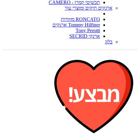
תכשיטי קמרו - CAMERO
ארנקים תיקים ומוצרי עור
RONCATO מזוודות
Tommy Hilfiger ארנקים
Tony Perotti
ארנקי SECRID
בלוג