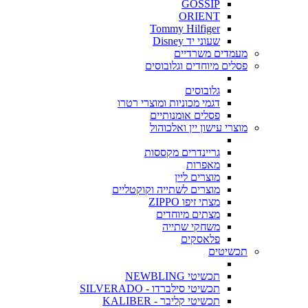
GOSSIP
ORIENT
Tommy Hilfiger
שעוני יד Disney
מעמדים משרדיים
פסלים מיוחדים וגלובוסים
גלובוסים
דגמי מכוניות ומוצרי רטרו
פסלים אומנותיים
מוצרי עישון יין ואלכוהול
גריינדרים מקססות
מאפרות
מוצרים ליין
מוצרים לשתייה וקוקטליים
מצתי זיפו ZIPPO
מצתים מיוחדים
משחקי שתייה
פלאסקים
תכשיטים
תכשיטי NEWBLING
תכשיטי סילברדו - SILVERADO
תכשיטי קליבר - KALIBER