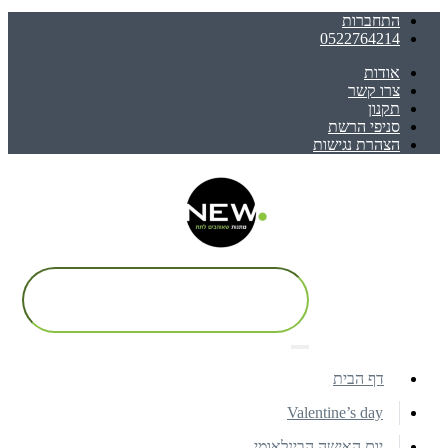
התחברות
0522764214
אודות
צרו קשר
תקנון
סניפי הרשת
הצהרת נגישות
דף הבית
Valentine’s day
יום האישה הבינלאומי