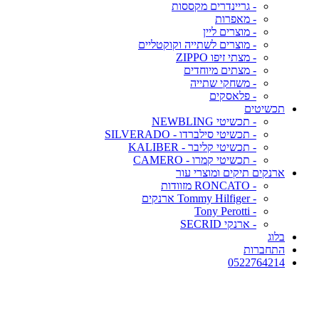
- גריינדרים מקססות
- מאפרות
- מוצרים ליין
- מוצרים לשתייה וקוקטליים
- מצתי זיפו ZIPPO
- מצתים מיוחדים
- משחקי שתייה
- פלאסקים
תכשיטים
- תכשיטי NEWBLING
- תכשיטי סילברדו - SILVERADO
- תכשיטי קליבר - KALIBER
- תכשיטי קמרו - CAMERO
ארנקים תיקים ומוצרי עור
- RONCATO מזוודות
- Tommy Hilfiger ארנקים
- Tony Perotti
- ארנקי SECRID
בלוג
התחברות
0522764214