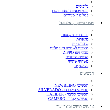
גלובוסים
דגמי מכוניות ומוצרי רטרו
פסלים אומנותיים
מוצרי עישון יין ואלכוהול
גריינדרים מקססות
מאפרות
מוצרים ליין
מוצרים לשתייה וקוקטליים
מצתי זיפו ZIPPO
מצתים מיוחדים
משחקי שתייה
פלאסקים
תכשיטים
תכשיטי NEWBLING
תכשיטי סילברדו - SILVERADO
תכשיטי קליבר - KALIBER
תכשיטי קמרו - CAMERO
ארנקים תיקים ומוצרי עור