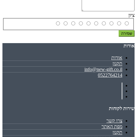
ציון
שמירה
אודות
אודות
תקנון
info@new-gift.co.il
0522764214
שירות לקוחות
צרו קשר
מפת האתר
תקנון