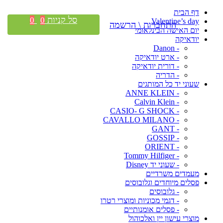
דף הבית
סל קניות
0
0
Valentine’s day
התחברות \ הרשמה
יום האישה הבינלאומי
יודאיקה
- Danon
- ארט יודאיקה
- דורית יודאיקה
- הדריה
שעוני יד כל המותגים
- ANNE KLEIN
- Calvin Klein
- CASIO- G SHOCK
- CAVALLO MILANO
- GANT
- GOSSIP
- ORIENT
- Tommy Hilfiger
- שעוני יד Disney
מעמדים משרדיים
פסלים מיוחדים וגלובוסים
- גלובוסים
- דגמי מכוניות ומוצרי רטרו
- פסלים אומנותיים
מוצרי עישון יין ואלכוהול