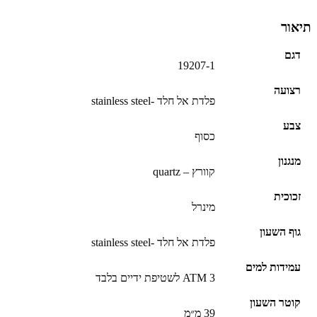
תיאור
דגם
19207-1
רצועה
פלדת אל חלד -stainless steel
צבע
כסוף
מנגנון
קוורץ – quartz
זכוכית
מינרל
גוף השעון
פלדת אל חלד -stainless steel
עמידות למים
3 ATM לשטיפת ידיים בלבד
קוטר השעון
39 מ״מ