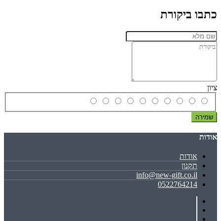
כתבו ביקורת
ציון
שמירה
אודות
אודות
תקנון
info@new-gift.co.il
0522764214