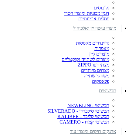
גלובוסים
דגמי מכוניות ומוצרי רטרו
פסלים אומנותיים
מוצרי עישון יין ואלכוהול
גריינדרים מקססות
מאפרות
מוצרים ליין
מוצרים לשתייה וקוקטליים
מצתי זיפו ZIPPO
מצתים מיוחדים
משחקי שתייה
פלאסקים
תכשיטים
תכשיטי NEWBLING
תכשיטי סילברדו - SILVERADO
תכשיטי קליבר - KALIBER
תכשיטי קמרו - CAMERO
ארנקים תיקים ומוצרי עור