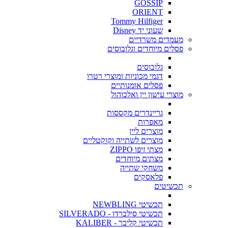
GOSSIP
ORIENT
Tommy Hilfiger
שעוני יד Disney
מעמדים משרדיים
פסלים מיוחדים וגלובוסים
גלובוסים
דגמי מכוניות ומוצרי רטרו
פסלים אומנותיים
מוצרי עישון יין ואלכוהול
גריינדרים מקססות
מאפרות
מוצרים ליין
מוצרים לשתייה וקוקטליים
מצתי זיפו ZIPPO
מצתים מיוחדים
משחקי שתייה
פלאסקים
תכשיטים
תכשיטי NEWBLING
תכשיטי סילברדו - SILVERADO
תכשיטי קליבר - KALIBER