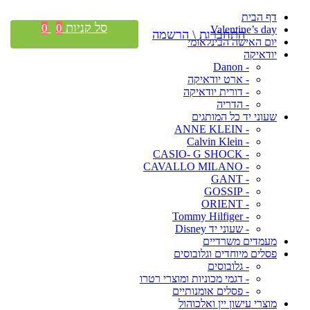
דף הבית
סל קניות
0
0
Valentine’s day
התחברות \ הרשמה
יום האישה הבינלאומי
יודאיקה
- Danon
- ארט יודאיקה
- דורית יודאיקה
- הדריה
שעוני יד כל המותגים
- ANNE KLEIN
- Calvin Klein
- CASIO- G SHOCK
- CAVALLO MILANO
- GANT
- GOSSIP
- ORIENT
- Tommy Hilfiger
- שעוני יד Disney
מעמדים משרדיים
פסלים מיוחדים וגלובוסים
- גלובוסים
- דגמי מכוניות ומוצרי רטרו
- פסלים אומנותיים
מוצרי עישון יין ואלכוהול