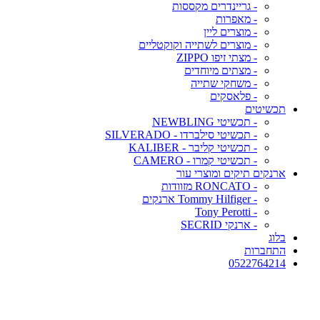
- גריינדרים מקססות
- מאפרות
- מוצרים ליין
- מוצרים לשתייה וקוקטליים
- מצתי זיפו ZIPPO
- מצתים מיוחדים
- משחקי שתייה
- פלאסקים
תכשיטים
- תכשיטי NEWBLING
- תכשיטי סילברדו - SILVERADO
- תכשיטי קליבר - KALIBER
- תכשיטי קמרו - CAMERO
ארנקים תיקים ומוצרי עור
- RONCATO מזוודות
- Tommy Hilfiger ארנקים
- Tony Perotti
- ארנקי SECRID
בלוג
התחברות
0522764214