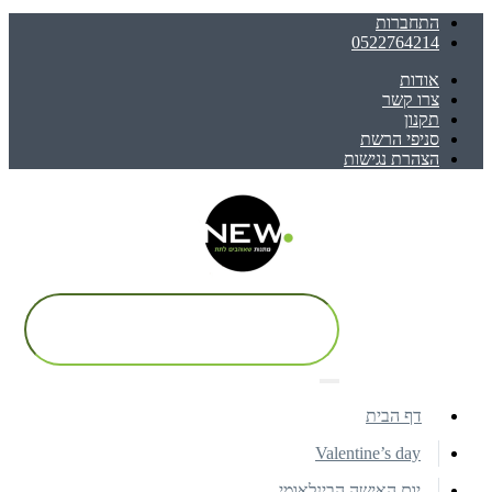
התחברות
0522764214
אודות
צרו קשר
תקנון
סניפי הרשת
הצהרת נגישות
דף הבית
Valentine’s day
יום האישה הבינלאומי