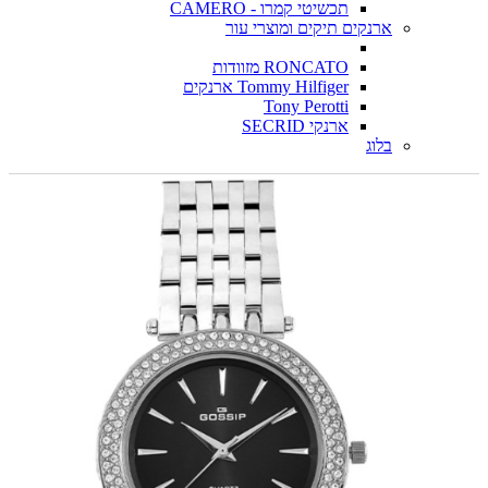
תכשיטי קמרו - CAMERO
ארנקים תיקים ומוצרי עור
RONCATO מזוודות
Tommy Hilfiger ארנקים
Tony Perotti
ארנקי SECRID
בלוג