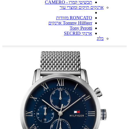
תכשיטי קמרו - CAMERO
ארנקים תיקים ומוצרי עור
RONCATO מזוודות
Tommy Hilfiger ארנקים
Tony Perotti
ארנקי SECRID
בלוג