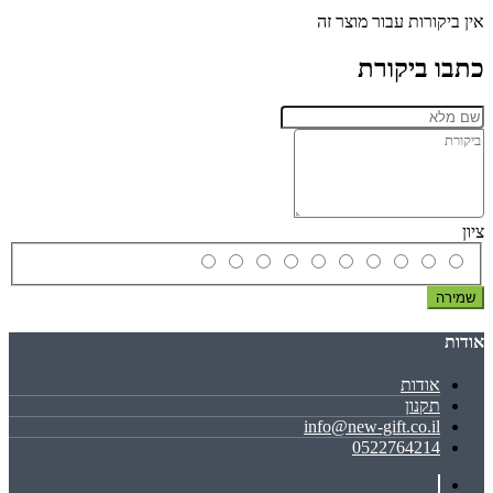
אין ביקורות עבור מוצר זה
כתבו ביקורת
ציון
שמירה
אודות
אודות
תקנון
info@new-gift.co.il
0522764214