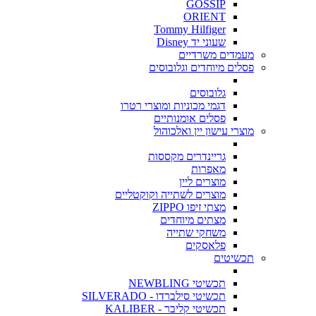
GOSSIP
ORIENT
Tommy Hilfiger
שעוני יד Disney
מעמדים משרדיים
פסלים מיוחדים וגלובוסים
גלובוסים
דגמי מכוניות ומוצרי רטרו
פסלים אומנותיים
מוצרי עישון יין ואלכוהול
גריינדרים מקססות
מאפרות
מוצרים ליין
מוצרים לשתייה וקוקטליים
מצתי זיפו ZIPPO
מצתים מיוחדים
משחקי שתייה
פלאסקים
תכשיטים
תכשיטי NEWBLING
תכשיטי סילברדו - SILVERADO
תכשיטי קליבר - KALIBER