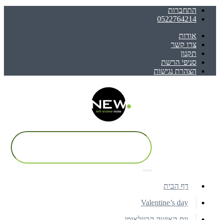
התחברות
0522764214
אודות
צרו קשר
תקנון
סניפי הרשת
הצהרת נגישות
דף הבית
Valentine’s day
יום האישה הבינלאומי