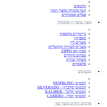
גלובוסים
דגמי מכוניות ומוצרי רטרו
פסלים אומנותיים
מוצרי עישון יין ואלכוהול
גריינדרים מקססות
מאפרות
מוצרים ליין
מוצרים לשתייה וקוקטליים
מצתי זיפו ZIPPO
מצתים מיוחדים
משחקי שתייה
פלאסקים
תכשיטים
תכשיטי NEWBLING
תכשיטי סילברדו - SILVERADO
תכשיטי קליבר - KALIBER
תכשיטי קמרו - CAMERO
ארנקים תיקים ומוצרי עור