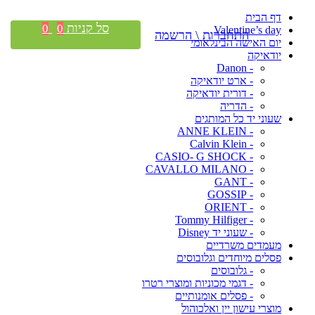
דף הבית
סל קניות
0
0
Valentine’s day
התחברות \ הרשמה
יום האישה הבינלאומי
יודאיקה
- Danon
- ארט יודאיקה
- דורית יודאיקה
- הדריה
שעוני יד כל המותגים
- ANNE KLEIN
- Calvin Klein
- CASIO- G SHOCK
- CAVALLO MILANO
- GANT
- GOSSIP
- ORIENT
- Tommy Hilfiger
- שעוני יד Disney
מעמדים משרדיים
פסלים מיוחדים וגלובוסים
- גלובוסים
- דגמי מכוניות ומוצרי רטרו
- פסלים אומנותיים
מוצרי עישון יין ואלכוהול