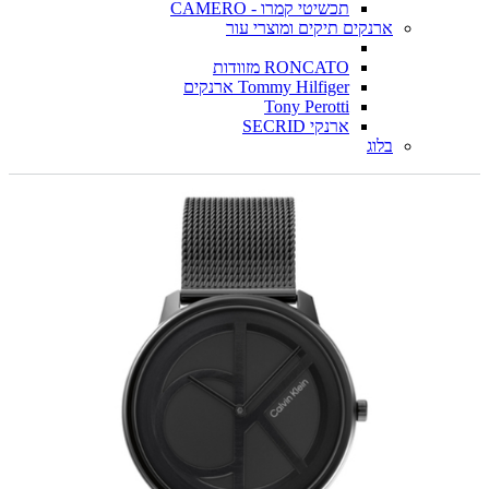
תכשיטי קמרו - CAMERO
ארנקים תיקים ומוצרי עור
RONCATO מזוודות
Tommy Hilfiger ארנקים
Tony Perotti
ארנקי SECRID
בלוג