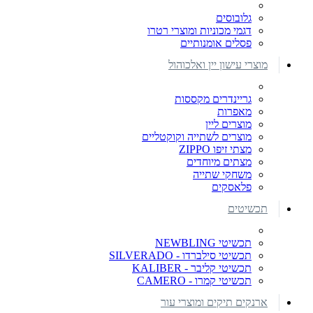
גלובוסים
דגמי מכוניות ומוצרי רטרו
פסלים אומנותיים
מוצרי עישון יין ואלכוהול
גריינדרים מקססות
מאפרות
מוצרים ליין
מוצרים לשתייה וקוקטליים
מצתי זיפו ZIPPO
מצתים מיוחדים
משחקי שתייה
פלאסקים
תכשיטים
תכשיטי NEWBLING
תכשיטי סילברדו - SILVERADO
תכשיטי קליבר - KALIBER
תכשיטי קמרו - CAMERO
ארנקים תיקים ומוצרי עור