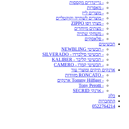
- גריינדרים מקססות
- מאפרות
- מוצרים ליין
- מוצרים לשתייה וקוקטליים
- מצתי זיפו ZIPPO
- מצתים מיוחדים
- משחקי שתייה
- פלאסקים
תכשיטים
- תכשיטי NEWBLING
- תכשיטי סילברדו - SILVERADO
- תכשיטי קליבר - KALIBER
- תכשיטי קמרו - CAMERO
ארנקים תיקים ומוצרי עור
- RONCATO מזוודות
- Tommy Hilfiger ארנקים
- Tony Perotti
- ארנקי SECRID
בלוג
התחברות
0522764214