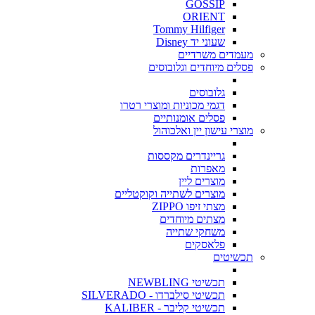
GOSSIP
ORIENT
Tommy Hilfiger
שעוני יד Disney
מעמדים משרדיים
פסלים מיוחדים וגלובוסים
גלובוסים
דגמי מכוניות ומוצרי רטרו
פסלים אומנותיים
מוצרי עישון יין ואלכוהול
גריינדרים מקססות
מאפרות
מוצרים ליין
מוצרים לשתייה וקוקטליים
מצתי זיפו ZIPPO
מצתים מיוחדים
משחקי שתייה
פלאסקים
תכשיטים
תכשיטי NEWBLING
תכשיטי סילברדו - SILVERADO
תכשיטי קליבר - KALIBER