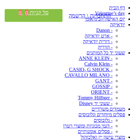
דף הבית
סל קניות
0
0
Valentine’s day
התחברות \ הרשמה
יום האישה הבינלאומי
יודאיקה
- Danon
- ארט יודאיקה
- דורית יודאיקה
- הדריה
שעוני יד כל המותגים
- ANNE KLEIN
- Calvin Klein
- CASIO- G SHOCK
- CAVALLO MILANO
- GANT
- GOSSIP
- ORIENT
- Tommy Hilfiger
- שעוני יד Disney
מעמדים משרדיים
פסלים מיוחדים וגלובוסים
- גלובוסים
- דגמי מכוניות ומוצרי רטרו
- פסלים אומנותיים
מוצרי עישון יין ואלכוהול