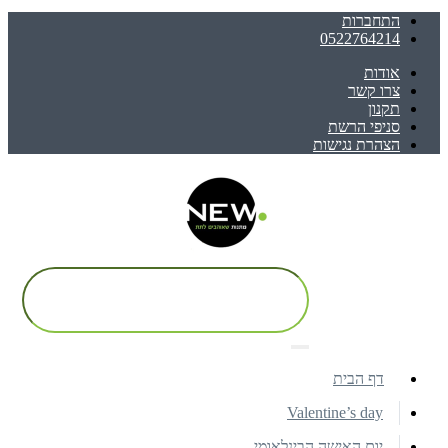
התחברות
0522764214
אודות
צרו קשר
תקנון
סניפי הרשת
הצהרת נגישות
דף הבית
Valentine’s day
יום האישה הבינלאומי